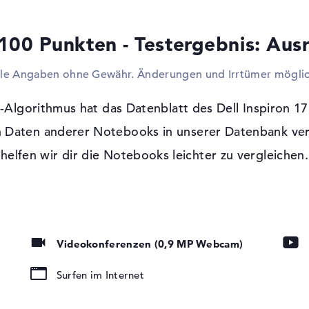
alleinig euer Handy laden. Das Produkt ka
werden. Displays, HDTVs oder Beamer werd
100 Punkten - Testergebnis: Aus
bekannter Kabel angeschlossen. Simpel eil
WLAN (802.11ac) ins World Wide Web und i
lle Angaben ohne Gewähr. Änderungen und Irrtümer möglic
ebenso die Option wireless Zubehör zu kop
VD-Brenner)
kann das Dell Inspiron 17 5770 (1R28P) di
einfach lesen und bestücken.
Algorithmus hat das Datenblatt des Dell Inspiron 17 
 Daten anderer Notebooks in unserer Datenbank ver
Windows 10 Betriebssystem und 1 Jahr 
helfen wir dir die Notebooks leichter zu vergleichen.
Nach dem Hochfahren eures frischen Dell I
Konfiguration des mitgelieferten Microso
Wenn technische Schwierigkeiten nach der 
über die 1 Jahr Pick-up & Return-Service g
tung, IPS Panel
Videokonferenzen (0,9 MP Webcam)
Surfen im Internet