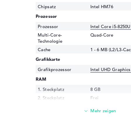
Chipsatz
Intel HM76
Prozessor
Prozessor
Intel Core i5-8250U
Multi-Core-
Quad-Core
Technologie
Cache
1 - 6 MB (L2/L3-Cac
Grafikkarte
Grafikprozessor
Intel UHD Graphics
RAM
1. Steckplatz
8 GB
2. Steckplatz
Frei
Installiert
8 GB
Technologie
DDR4 SDRAM - PC4-
MHz
Festplatte