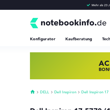
Konfigurator
Kaufberatung
Tec
AC
HP
LE
BONU
JETZ
NOTE
DELL
Dell Inspiron
Dell Inspiron 17
Startseite