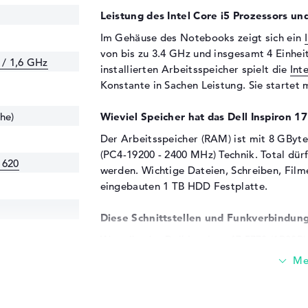
Leistung des Intel Core i5 Prozessors und
Im Gehäuse des Notebooks zeigt sich ein
von bis zu 3.4 GHz und insgesamt 4 Einh
 / 1,6 GHz
installierten Arbeitsspeicher spielt die
Int
Konstante in Sachen Leistung. Sie startet
he)
Wieviel Speicher hat das Dell Inspiron 1
Der Arbeitsspeicher (RAM) ist mit 8 GB
(PC4-19200 - 2400 MHz) Technik. Total dü
 620
werden. Wichtige Dateien, Schreiben, Filme
eingebauten 1 TB HDD Festplatte.
Diese Schnittstellen und Funkverbindung
Wenn ihr das Dell Inspiron 17 5770 (1R28P)
über eine Menge an Anschlüssen tun. Auch v
19200 - 2400
(1x) und HDMI (1x). Über die installierte
euren Laptop aufrüsten. Drucker, Trackbal
starten. Natürlich müsst ihr auch externe 