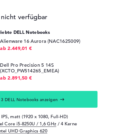
icht verfügbar
eliebte DELL Notebooks
Alienware 16 Aurora (NAC1625009)
ab 2.449,01 €
Dell Pro Precision 5 14S
(XCTO_PW514265_EMEA)
ab 2.891,50 €
13 DELL Notebooks anzeigen
 IPS, matt (1920 x 1080, Full-HD)
tel Core i5-8250U / 1,6 GHz
/ 4 Kerne
ntel UHD Graphics 620