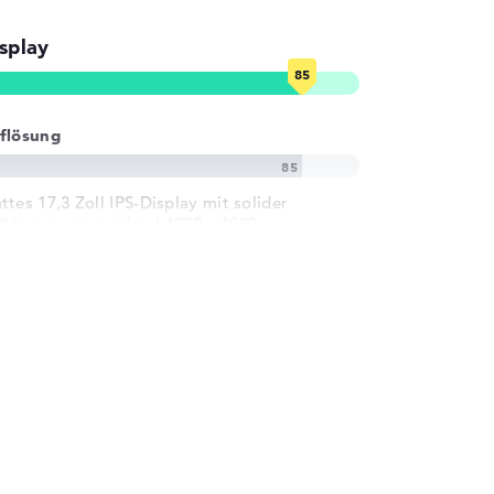
splay
flösung
ttes 17,3 Zoll IPS-Display mit solider
flösung von maximal 1920 x 1080