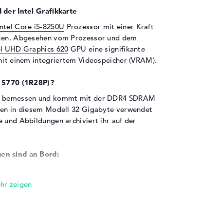
 der Intel Grafikkarte
Intel Core i5-8250U
Prozessor mit einer Kraft
eiten. Abgesehen vom Prozessor und dem
el UHD Graphics 620
GPU eine signifikante
 mit einem integriertem Videospeicher (VRAM).
7 5770 (1R28P)?
yte bemessen und kommt mit der DDR4 SDRAM
rfen in diesem Modell 32 Gigabyte verwendet
 und Abbildungen archiviert ihr auf der
en sind an Bord:
 nachträglich upgraden wollt, könnt ihr die
ia USB 2.0 (1x), USB 3.0 (2x), USB 3.0 - Typ C
n USB-Anschlüsse müsst ihr ohne Probleme
l oder Keyboard? Direkt anschließen und
Festplatte und Adapter einsetzen oder einfach