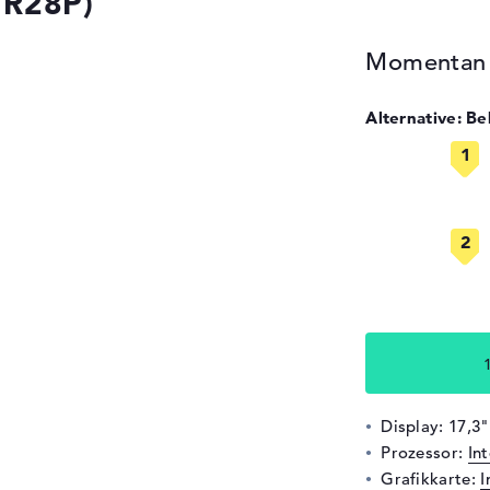
(1R28P)
Momentan n
Alternative: B
Display: 17,3"
Prozessor:
In
Grafikkarte:
I