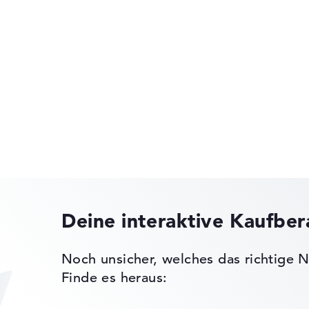
 -
ck
Dell Alienware
n)
ot
Dell Pro Precision
ks leichter zu vergleichen. Unser Test-Algorithmus analysiert 
nen
Erfahrung in der Notebook-Kaufberatung.
ertungen zusammen:
Deine interaktive Kaufbe
, Grafikkarte 30%, RAM 15%, Speicher 15%
Dell Pro Max
t 35%, Höhe 15%
Noch unsicher, welches das richtige N
Finde es heraus:
gaben. Fehlen Daten bei einzelnen Modellen, passen sich die Ge