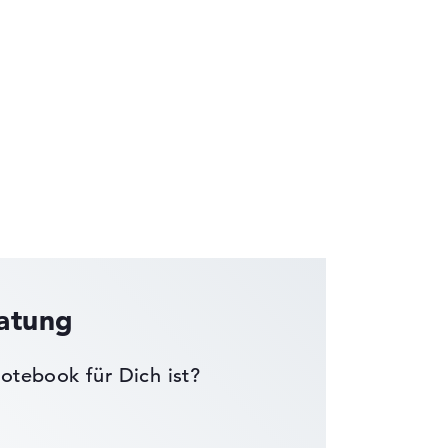
die Datenblätter tausender Notebooks
ratung
otebook für Dich ist?
wichtungen automatisch an.