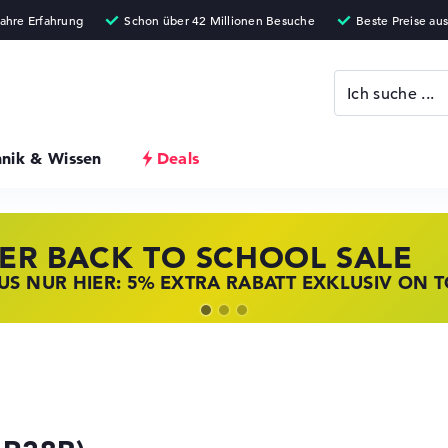
hnik & Wissen
Deals
ER BACK TO SCHOOL SALE
 STORE SSV DEALS
NOVO LAPTOP DEALS
S NUR HIER: 5% EXTRA RABATT EXKLUSIV ON 
T ZUGREIFEN: NOTEBOOKS BEI HP KRÄFTIG RED
BOOKS BEI LENOVO JETZT KRÄFTIG REDUZIERT