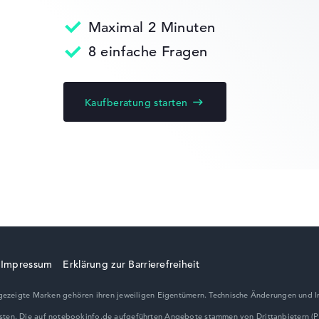
edback
Maximal 2 Minuten
Dell Latitude
8 einfache Fragen
Kaufberatung starten
 10 Home (64
turn-Service
Impressum
Erklärung zur Barrierefreiheit
ezeigte Marken gehören ihren jeweiligen Eigentümern. Technische Änderungen und I