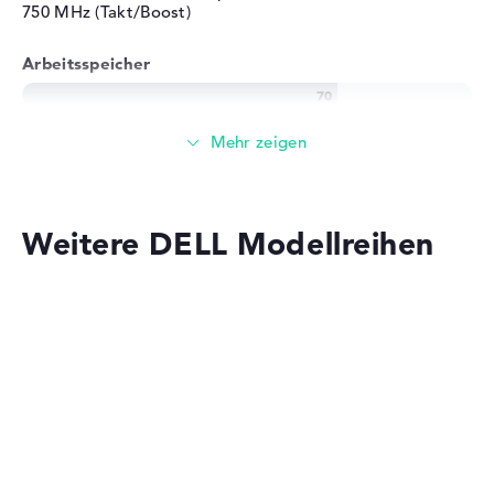
750 MHz (Takt/Boost)
Arbeitsspeicher
4 GB großer Arbeitspeicher als Grundausstattung -
DDR4 SDRAM - PC4-19200 - 2400 MHz
Speicher
Weitere DELL Modellreihen
Einfacher 128 GB SSD Speicher für Einsteiger
Mobilität
Dell Pro Precision
Akkulaufzeit