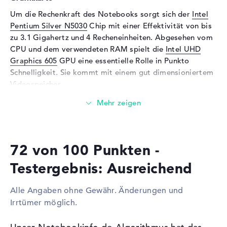
Webcam
Um die Rechenkraft des Notebooks sorgt sich der
Intel
Sensorauflösung
0,9 MP
Pentium Silver N5030
Chip mit einer Effektivität von bis
zu 3.1 Gigahertz und 4 Recheneinheiten. Abgesehen vom
Eingabegeräte
CPU und dem verwendeten RAM spielt die
Intel UHD
Eingabegeräte
Multi-Touch-Trackpad,
Graphics 605
GPU eine essentielle Rolle in Punkto
Tastatur
Schnelligkeit. Sie kommt mit einem gut dimensioniertem
Videospeicher.
Netzwerk
Netzwerkkarte
Gigabit Ethernet
Wieviel Speicher hat das Dell Inspiron 15 3502
(10/100/1000)
(CN30206SC)?
WLAN
802.11a, 802.11ac, 802.11b,
Der Arbeitsspeicher (RAM) ist mit 4 GB bestückt und
802.11g, 802.11n
72 von 100 Punkten -
arbeitet mit der DDR4 SDRAM (PC4-19200 - 2400 MHz)
Bluetooth
Bluetooth 5
Generation. Total dürfen in diesem Modell 8 Gigabyte
Testergebnis: Ausreichend
Erweiterung / Konnektivität
verwendet werden. Das Dell Inspiron 15 3502
(CN30206SC) ermöglicht eine Festplatte Größe von 128
Schnittstellen
1 x USB 2.0 - Typ A, 2 x USB
Alle Angaben ohne Gewähr. Änderungen und
GB SSD.
3.2 - Typ A
Irrtümer möglich.
Video
1 x HDMI 1.4
Diese Schnittstellen und Funkverbindungen sind an