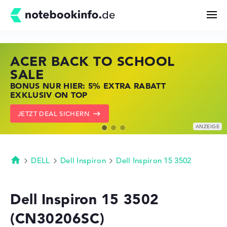
ACER BACK TO SCHOOL
HP STORE SSV DEALS
LENOVO LAPTOP DEALS
Suchen
SALE
JETZT ZUGREIFEN: NOTEBOOKS BEI HP
NOTEBOOKS BEI LENOVO JETZT
BONUS NUR HIER: 5% EXTRA RABATT
KRÄFTIG REDUZIERT
KRÄFTIG REDUZIERT
Konfigurator
EXKLUSIV ON TOP
ZU DEN HP ANGEBOTEN
LENOVO DEALS ZEIGEN
JETZT DEAL SICHERN
Kaufberatung
Technik & Wissen
DELL
Dell Inspiron
Dell Inspiron 15 3502
Startseite
Deals
Dell Inspiron 15 3502
(CN30206SC)
Merkzettel