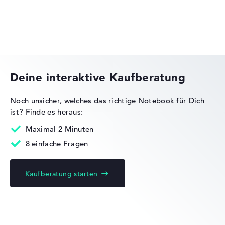
Keine Herstellerangaben zur Akkulaufzeit
Gewicht
Dell XPS
Leicht mit 1,83 kg
Deine interaktive Kaufberatung
Höhe
Noch unsicher, welches das richtige Notebook für Dich
ist?
Finde es heraus:
Dell Pro Max
Handlich mit 2 cm Höhe
Maximal 2 Minuten
8 einfache Fragen
Display
Kaufberatung starten
Dell Alienware
Auflösung