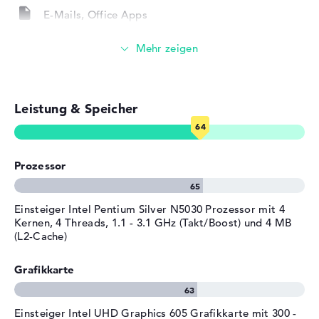
Auf diesem Gerät wird Windows 10 S als Software-
Farbe
schwarz
E-Mails, Office Apps
System ab Kauf vorinstalliert. Sollten nach dem Kauf
Betriebssystem / Software
Fehler sichtbar sein, seid ihr über eine 1 Jahr Garantie
Surfen im Internet
vom Unternehmen abgesichert.
Bereitgestelltes
Microsoft Windows 10 S
Betriebssystem
Herstellergarantie
Leistung & Speicher
Service & Support
1 Jahr Garantie
Prozessor
Einsteiger Intel Pentium Silver N5030 Prozessor mit 4
Kernen, 4 Threads, 1.1 - 3.1 GHz (Takt/Boost) und 4 MB
(L2-Cache)
Grafikkarte
Einsteiger Intel UHD Graphics 605 Grafikkarte mit 300 -