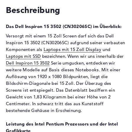
Optische Speicher
Beschreibung
Laufwerks-Typ
ohne Laufwerk
Display
Das Dell Inspiron 15 3502 (CN30206SC) im Überblick:
Display-Typ
15,6" TFT
Versorgt mit einem 15 Zoll Screen darf sich das Dell
Max. Auflösung
1920 x 1080
Inspiron 15 3502 (CN30206SC) aufgrund seiner verbauten
Komponenten als
Laptops mit 15 Zoll Display
und
Auflösungstyp
Full-HD
Laptops mit SSD
bezeichnen. Wenn wir uns innerhalb der
Besonderheiten
Display, entspiegelt, LED-
Dell Inspiron 15 3502
Serie umgucken, entdecken wir
Hintergrundbeleuchtung,
weitere Modelle auf Basis dieses Notebooks. Mit einer
WVA
Auflösung von 1920 x 1080 Bildpunkten, liegt die
Kartenleser
Bildschirm-Diagonale bei 15 Zoll. Der Überzug des
Screens ist entspiegelt. Das Datenblatt beziffern ein
Unterstützte Flash-
SD Memory Card, SDHC,
Gewicht von 1,83 Kilogramm bei einer Höhe von 2
Speicherkarten
SDXC
Centimeter. In schwarz tritt das aus Kunststoff
Audio
bestehende Gehäuse in Erscheinung.
Soundkarte
Realtek ALC3204
Leistung des Intel Pentium Prozessors und der Intel
Mikrofon
vorhanden
Grafikkarte