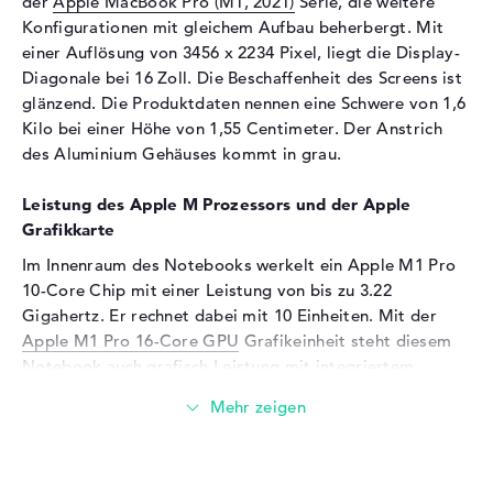
der
Apple MacBook Pro (M1, 2021)
Serie, die weitere
Audio
Konfigurationen mit gleichem Aufbau beherbergt. Mit
einer Auflösung von 3456 x 2234 Pixel, liegt die Display-
Soundkarte
vorhanden
Diagonale bei 16 Zoll. Die Beschaffenheit des Screens ist
Mikrofon
vorhanden
glänzend. Die Produktdaten nennen eine Schwere von 1,6
Kilo bei einer Höhe von 1,55 Centimeter. Der Anstrich
Webcam
des Aluminium Gehäuses kommt in grau.
Sensorauflösung
2 MP
Leistung des Apple M Prozessors und der Apple
Eingabegeräte
Grafikkarte
Eingabegeräte
Multi-Touch-Trackpad,
Im Innenraum des Notebooks werkelt ein Apple M1 Pro
Tastatur
10-Core Chip mit einer Leistung von bis zu 3.22
Tastatur
Beleuchtet (hintergrund)
Gigahertz. Er rechnet dabei mit 10 Einheiten. Mit der
Netzwerk
Apple M1 Pro 16-Core GPU
Grafikeinheit steht diesem
Notebook auch grafisch Leistung mit integriertem
WLAN
802.11a, 802.11ac, 802.11ax,
Videospeicher (VRAM) zur Stelle.
802.11b, 802.11g, 802.11n
Bluetooth
Bluetooth 5
Wieviel Speicher hat das Apple Macbook Pro 16" (M1,
Erweiterung / Konnektivität
2021) M1 Pro 10-Core, 16-Core GPU, 32 GB RAM, 8 TB
SSD, Grau?