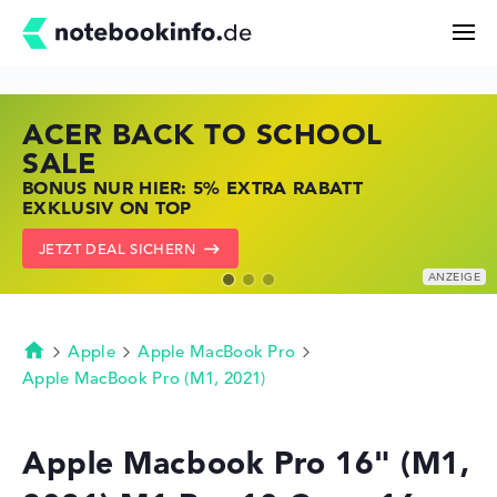
ACER BACK TO SCHOOL
HP STORE SSV DEALS
LENOVO LAPTOP DEALS
Suchen
SALE
JETZT ZUGREIFEN: NOTEBOOKS BEI HP
NOTEBOOKS BEI LENOVO JETZT
BONUS NUR HIER: 5% EXTRA RABATT
KRÄFTIG REDUZIERT
KRÄFTIG REDUZIERT
Konfigurator
EXKLUSIV ON TOP
ZU DEN HP ANGEBOTEN
LENOVO DEALS ZEIGEN
JETZT DEAL SICHERN
Kaufberatung
Technik & Wissen
Apple
Apple MacBook Pro
Startseite
Apple MacBook Pro (M1, 2021)
Deals
Apple Macbook Pro 16" (M1,
Merkzettel