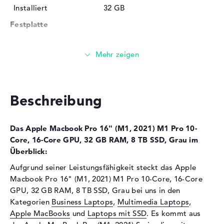
Installiert
32 GB
Festplatte
Festplatte
8 TB SSD
Schnittstelle
PCIe
Optische Speicher
Laufwerks-Typ
ohne Laufwerk
Beschreibung
Display
Display-Typ
16" TFT
Das Apple Macbook Pro 16" (M1, 2021) M1 Pro 10-
Max. Auflösung
3456 x 2234
Core, 16-Core GPU, 32 GB RAM, 8 TB SSD, Grau im
Überblick:
Besonderheiten
Display, glänzend, LED-
Hintergrundbeleuchtung,
Aufgrund seiner Leistungsfähigkeit steckt das Apple
Retina, Mini LED, True Tone
Macbook Pro 16" (M1, 2021) M1 Pro 10-Core, 16-Core
GPU, 32 GB RAM, 8 TB SSD, Grau bei uns in den
Kartenleser
Kategorien
Business Laptops
,
Multimedia Laptops
,
Unterstützte Flash-
SD Memory Card, SDHC,
Apple MacBooks
und
Laptops mit SSD
. Es kommt aus
Speicherkarten
SDXC