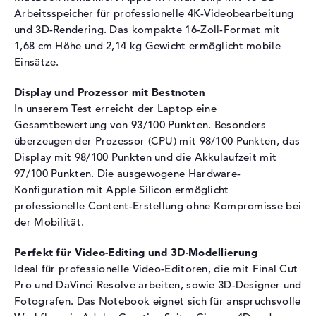
Bildwiederholrate
120 Hz
Arbeitsspeicher für professionelle 4K-Videobearbeitung
und 3D-Rendering. Das kompakte 16-Zoll-Format mit
Besonderheiten
Display, glänzend, LED-
1,68 cm Höhe und 2,14 kg Gewicht ermöglicht mobile
Hintergrundbeleuchtung, IPS
Einsätze.
Panel, HDR, Dolby Vision,
Mini LED, XDR
Display und Prozessor mit Bestnoten
Kartenleser
In unserem Test erreicht der Laptop eine
Gesamtbewertung von 93/100 Punkten. Besonders
Unterstützte Flash-
SDXC
Speicherkarten
überzeugen der Prozessor (CPU) mit 98/100 Punkten, das
Display mit 98/100 Punkten und die Akkulaufzeit mit
Audio
97/100 Punkten. Die ausgewogene Hardware-
Soundkarte
Dolby Atmos
Konfiguration mit Apple Silicon ermöglicht
professionelle Content-Erstellung ohne Kompromisse bei
Webcam
der Mobilität.
Sensorauflösung
2 MP
Perfekt für Video-Editing und 3D-Modellierung
Eingabegeräte
Ideal für professionelle Video-Editoren, die mit Final Cut
Eingabegeräte
Multi-Touch-Trackpad,
Pro und DaVinci Resolve arbeiten, sowie 3D-Designer und
Tastatur
Fotografen. Das Notebook eignet sich für anspruchsvolle