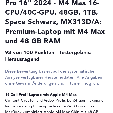
Pro 16" 2024 - M4 Max 16-
Grafikkarte
CPU/40C-GPU, 48GB, 1TB,
Grafikprozessor
Apple M4 Max 40-Core GPU
Space Schwarz, MX313D/A:
RAM
1. Steckplatz
48 GB
Premium-Laptop mit M4 Max
Installiert
48 GB
und 48 GB RAM
Technologie
LPDDR5X - 8533 MHZ
93 von 100 Punkten - Testergebnis:
Festplatte
Herausragend
Festplatte
1 TB SSD
Schnittstelle
PCIe
Diese Bewertung basiert auf der systematischen
Optische Speicher
Analyse verfügbarer Herstellerdaten. Alle Angaben
ohne Gewähr. Änderungen und Irrtümer möglich.
Laufwerks-Typ
ohne Laufwerk
Display
16-Zoll-Profi-Laptop mit Apple M4 Max
Content-Creator und Video-Profis benötigen maximale
Display-Typ
16,2" TFT
Rechenleistung für anspruchsvolle Workflows. Das
Max. Auflösung
3456 x 2234
MacBook kombiniert Apple M4 Max Chip mit 48 GB