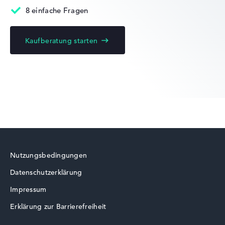
Prozessor-Cache
8 einfache Fragen
4 MB (L2-Cache)
Grafikkarte
Apple M4 Pro 16-Core GPU
Kaufberatung starten
Laufwerk
ohne Laufwerk
Betriebssystem
macOS
Notebook anzeigen
Nutzungsbedingungen
Datenschutzerklärung
Impressum
Erklärung zur Barrierefreiheit