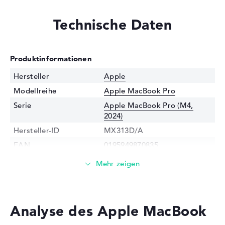
Technische Daten
Produktinformationen
Hersteller
Apple
Modellreihe
Apple MacBook Pro
Serie
Apple MacBook Pro (M4,
2024)
Hersteller-ID
MX313D/A
EAN
0195949870835
Prozessor
Prozessor
Apple M4 Max 16-Core CPU /
2,592 GHz
Multi-Core-
Hexadeca-Core
Analyse des Apple MacBook
Technologie