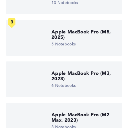
Fehlen Daten bei einzelnen Modellen, passen sich die
Grafikkarte
13 Notebooks
Gewichtungen automatisch an.
Apple M4 10-Core GPU
Laufwerk
ohne Laufwerk
Lob oder Kritik?
Wir freuen uns über dein Feedback
Betriebssystem
macOS
Apple MacBook Pro (M5,
2025)
Notebook anzeigen
5 Notebooks
Apple MacBook Pro (M3,
2023)
6 Notebooks
Apple MacBook Pro (M2
Max, 2023)
3 Notebooks