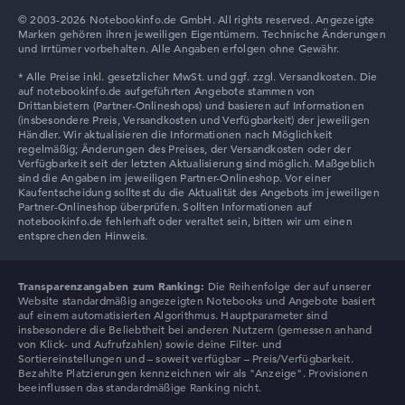
© 2003-2026 Notebookinfo.de GmbH. All rights reserved. Angezeigte
Marken gehören ihren jeweiligen Eigentümern. Technische Änderungen
und Irrtümer vorbehalten. Alle Angaben erfolgen ohne Gewähr.
Transparenzangaben zum Ranking:
Die Reihenfolge der auf unserer
Apple MacBook Pro 16" 2024 - M4 Pro 14-CPU/20C-GPU,
Website standardmäßig angezeigten Notebooks und Angebote basiert
auf einem automatisierten Algorithmus. Hauptparameter sind
24GB, 512GB, Silber, MX2T3D/A
2.599,00 €
insbesondere die Beliebtheit bei anderen Nutzern (gemessen anhand
von Klick- und Aufrufzahlen) sowie deine Filter- und
Zum Anbieter
Sortiereinstellungen und – soweit verfügbar – Preis/Verfügbarkeit.
Bezahlte Platzierungen kennzeichnen wir als "Anzeige". Provisionen
Euronics, 5,99 €Versand, Händlerangabe: 07.08.26 17:26 —
Zuletzt
beeinflussen das standardmäßige Ranking nicht.
niedrigster Preis in 30 Tagen in unserem Preisvergleich: 2.199,00 €