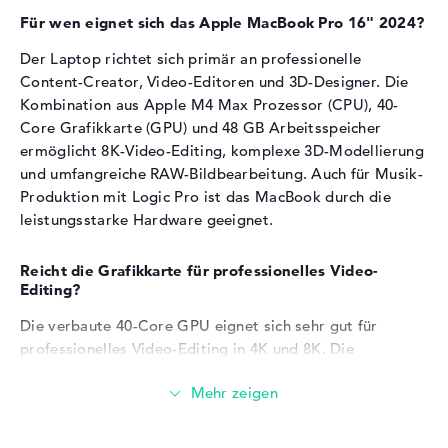
DaVinci Resolve profitieren von der Grafikleistung
Betriebssystem
Für wen eignet sich das Apple MacBook Pro 16" 2024?
Raytracing-Unterstützung ermöglicht realistische
Herstellergarantie
Lichtberechnungen in 3D-Programmen
Der Laptop richtet sich primär an professionelle
Content-Creator, Video-Editoren und 3D-Designer. Die
Service & Support
1 Jahr Garantie
Arbeitsspeicher
Kombination aus Apple M4 Max Prozessor (CPU), 40-
Core Grafikkarte (GPU) und 48 GB Arbeitsspeicher
ermöglicht 8K-Video-Editing, komplexe 3D-Modellierung
Das Notebook verfügt über 48 GB LPDDR5X-
und umfangreiche RAW-Bildbearbeitung. Auch für Musik-
Arbeitsspeicher.
Produktion mit Logic Pro ist das MacBook durch die
leistungsstarke Hardware geeignet.
Speichertaktfrequenz von 8533 MHz für schnellen
Datenzugriff und flüssige Workflows
Mehrere parallele 4K-Video-Timelines und
Reicht die Grafikkarte für professionelles Video-
umfangreiche RAW-Bildbearbeitung laufen problemlos
Editing?
Das Speichermodul eignet sich für virtuelle Maschinen
Die verbaute 40-Core GPU eignet sich sehr gut für
und komplexe Multi-Layer-Projekte in Photoshop
professionelles Video-Editing in 4K und 8K. Die
Grafikleistung unterstützt GPU-beschleunigte Workflows
Speicher
in Final Cut Pro, DaVinci Resolve und Adobe Premiere
Pro. Auch komplexe Effekte, Color Grading und Multi-
Eine 1 TB NVMe-SSD dient als Festplatte.
Layer-Timelines laufen flüssig. Die integrierte Raytracing-