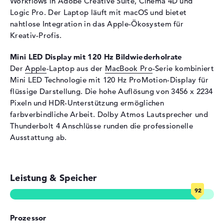
Workflows in Adobe Creative Suite, Cinema 4D und
Tastatur
Beleuchtet (hintergrund)
Logic Pro. Der Laptop läuft mit macOS und bietet
Netzwerk
nahtlose Integration in das Apple-Ökosystem für
Kreativ-Profis.
WLAN
802.11a, 802.11ac, 802.11ax,
802.11b, 802.11g, 802.11n
Mini LED Display mit 120 Hz Bildwiederholrate
Bluetooth
5.3
Der
Apple
-Laptop aus der
MacBook Pro
-Serie kombiniert
Erweiterung / Konnektivität
Mini LED Technologie mit 120 Hz ProMotion-Display für
flüssige Darstellung. Die hohe Auflösung von 3456 x 2234
Schnittstellen
3 x Thunderbolt 4
Pixeln und HDR-Unterstützung ermöglichen
Video
3 x DisplayPort über
farbverbindliche Arbeit. Dolby Atmos Lautsprecher und
Thunderbolt 4, 1 x HDMI 2.1
Thunderbolt 4 Anschlüsse runden die professionelle
Audio
1 x 2-in-1 Audio Jack
Ausstattung ab.
(Kopfhörer/Mikrofon)
Sonstiges
1 x MagSafe 3
Verschiedenes
Leistung & Speicher
Integrierte Sicherheit
Touch ID
Sonstiges
Force Touch Trackpad,
Prozessor
Raytracing,