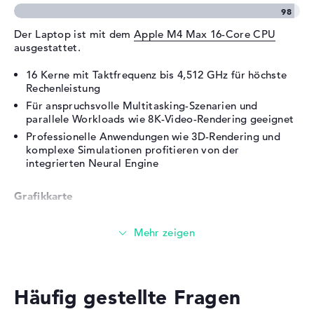
Umgebungslichtsensor
Stromversorgung
Der Laptop ist mit dem
Apple M4 Max 16-Core CPU
ausgestattet.
Akku
Lithium Ionen
Kapazität
16 Kerne mit Taktfrequenz bis 4,512 GHz für höchste
72,4 Wh
Rechenleistung
Betriebszeit (bis zu)
24 Std.
Für anspruchsvolle Multitasking-Szenarien und
Allgemein
parallele Workloads wie 8K-Video-Rendering geeignet
Professionelle Anwendungen wie 3D-Rendering und
Breite
35,57 cm
komplexe Simulationen profitieren von der
Tiefe
integrierten Neural Engine
24,81 cm
Höhe
1,68 cm
Grafikkarte
Gewicht
2,14 kg
Farbe / Design
Space Schwarz
Die
Apple M4 Max 40-Core GPU
übernimmt die
Material
Aluminium
Grafikberechnung.
Farbe
schwarz
Der Grafikchip eignet sich für professionelles Gaming
Betriebssystem / Software
Häufig gestellte Fragen
und anspruchsvolle 3D-Anwendungen
GPU-beschleunigte Workflows in Final Cut Pro und
Bereitgestelltes
macOS