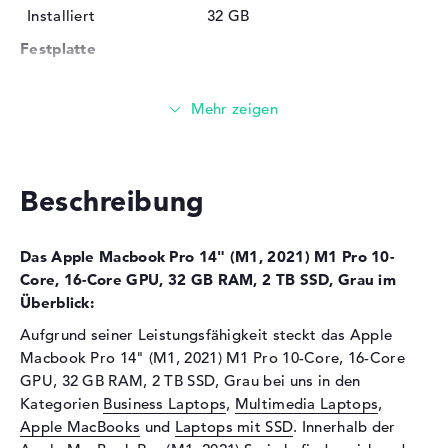
Installiert
32 GB
Festplatte
Festplatte
2 TB SSD
Schnittstelle
PCIe
Optische Speicher
Laufwerks-Typ
ohne Laufwerk
Beschreibung
Display
Display-Typ
14" TFT
Das Apple Macbook Pro 14" (M1, 2021) M1 Pro 10-
Max. Auflösung
3024 x 1964
Core, 16-Core GPU, 32 GB RAM, 2 TB SSD, Grau im
Überblick:
Besonderheiten
Display, glänzend, LED-
Hintergrundbeleuchtung,
Aufgrund seiner Leistungsfähigkeit steckt das Apple
Retina, Mini LED, True Tone
Macbook Pro 14" (M1, 2021) M1 Pro 10-Core, 16-Core
GPU, 32 GB RAM, 2 TB SSD, Grau bei uns in den
Kartenleser
Kategorien
Business Laptops
,
Multimedia Laptops
,
Unterstützte Flash-
SD Memory Card, SDHC,
Apple MacBooks
und
Laptops mit SSD
. Innerhalb der
Speicherkarten
SDXC