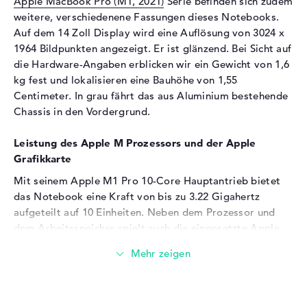
Apple MacBook Pro (M1, 2021)
Serie befinden sich zudem
Audio
weitere, verschiedenene Fassungen dieses Notebooks.
Auf dem 14 Zoll Display wird eine Auflösung von 3024 x
Soundkarte
vorhanden
1964 Bildpunkten angezeigt. Er ist glänzend. Bei Sicht auf
Mikrofon
vorhanden
die Hardware-Angaben erblicken wir ein Gewicht von 1,6
kg fest und lokalisieren eine Bauhöhe von 1,55
Webcam
Centimeter. In grau fährt das aus Aluminium bestehende
Sensorauflösung
2 MP
Chassis in den Vordergrund.
Eingabegeräte
Leistung des Apple M Prozessors und der Apple
Eingabegeräte
Multi-Touch-Trackpad,
Grafikkarte
Tastatur
Mit seinem Apple M1 Pro 10-Core Hauptantrieb bietet
Tastatur
Beleuchtet (hintergrund)
das Notebook eine Kraft von bis zu 3.22 Gigahertz
Netzwerk
aufgeteilt auf 10 Einheiten. Neben dem Prozessor und
dem Arbeitsspeicher spielt auch die eingesetzte
Apple
WLAN
802.11a, 802.11ac, 802.11ax,
M1 Pro 16-Core GPU
Grafikeinheit mit gut
802.11b, 802.11g, 802.11n
dimensioniertem VRAM eine essentielle Rolle.
Bluetooth
Bluetooth 5
Erweiterung / Konnektivität
Wieviel Speicher hat das Apple Macbook Pro 14" (M1,
2021) M1 Pro 10-Core, 16-Core GPU, 32 GB RAM, 2 TB