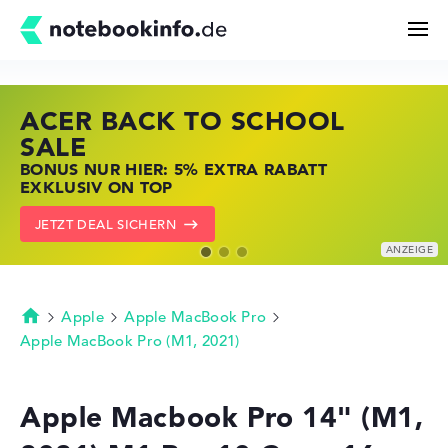
ACER BACK TO SCHOOL
HP STORE SSV DEALS
LENOVO LAPTOP DEALS
Suchen
SALE
JETZT ZUGREIFEN: NOTEBOOKS BEI HP
NOTEBOOKS BEI LENOVO JETZT
BONUS NUR HIER: 5% EXTRA RABATT
KRÄFTIG REDUZIERT
KRÄFTIG REDUZIERT
Konfigurator
EXKLUSIV ON TOP
ZU DEN HP ANGEBOTEN
LENOVO DEALS ZEIGEN
JETZT DEAL SICHERN
Kaufberatung
Technik & Wissen
Apple
Apple MacBook Pro
Startseite
Apple MacBook Pro (M1, 2021)
Deals
Apple Macbook Pro 14" (M1,
Merkzettel