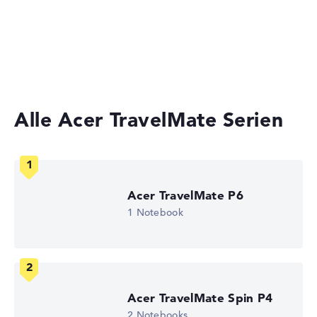
Ultrabooks
Gewicht
2-in-1 Convertible Notebooks
Laptops mit 15 Zoll Display
Leicht mit 1,8 kg
Höhe
Alle Acer TravelMate Serien
Sehr groß mit 7,9 cm Höhe
Acer TravelMate P6
Display
1 Notebook
Auflösung
Mattes 15,6 Zoll IPS-Display mit solider Auflösung von
Acer TravelMate Spin P4
maximal 1920 x 1080
2 Notebooks