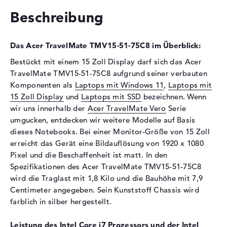
Festplatte
512 GB SSD
Beschreibung
Schnittstelle
PCIe
Optische Speicher
Das Acer TravelMate TMV15-51-75C8 im Überblick:
Bestückt mit einem 15 Zoll Display darf sich das Acer
Laufwerks-Typ
ohne Laufwerk
TravelMate TMV15-51-75C8 aufgrund seiner verbauten
Display
Komponenten als
Laptops mit Windows 11
,
Laptops mit
Display-Typ
15,6" TFT
15 Zoll Display
und
Laptops mit SSD
bezeichnen. Wenn
wir uns innerhalb der
Acer TravelMate Vero
Serie
Max. Auflösung
1920 x 1080
umgucken, entdecken wir weitere Modelle auf Basis
Auflösungstyp
Full-HD
dieses Notebooks. Bei einer Monitor-Größe von 15 Zoll
Besonderheiten
Display, matt, LED-
erreicht das Gerät eine Bildauflösung von 1920 x 1080
Hintergrundbeleuchtung, IPS
Pixel und die Beschaffenheit ist matt. In den
Panel
Spezifikationen des Acer TravelMate TMV15-51-75C8
Audio
wird die Traglast mit 1,8 Kilo und die Bauhöhe mit 7,9
Centimeter angegeben. Sein Kunststoff Chassis wird
Soundkarte
Acer TrueHarmony
farblich in silber hergestellt.
Technologie
Mikrofon
vorhanden
Leistung des Intel Core i7 Prozessors und der Intel