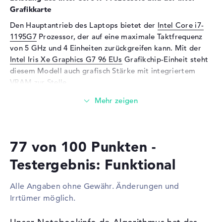
Grafikkarte
Webcam
Den Hauptantrieb des Laptops bietet der
Intel Core i7-
Sensorauflösung
0,9 MP
1195G7
Prozessor, der auf eine maximale Taktfrequenz
Eingabegeräte
von 5 GHz und 4 Einheiten zurückgreifen kann. Mit der
Intel Iris Xe Graphics G7 96 EUs
Grafikchip-Einheit steht
Eingabegeräte
Multi-Touch-Trackpad,
diesem Modell auch grafisch Stärke mit integriertem
Tastatur
VRAM zur Stelle.
Tastatur
Beleuchtet (hintergrund)
Netzwerk
Wieviel Speicher hat das Acer TravelMate TMV15-51-
75C8?
Netzwerkkarte
Gigabit Ethernet
(10/100/1000)
Der Arbeitsspeicher (RAM) ist mit 16 GByte besetzt und
77 von 100 Punkten -
setzt auf die DDR4 SDRAM (PC4-25600 - 3200 MHz)
WLAN
802.11a, 802.11ac, 802.11ax,
Technik. Größtmöglich dürfen in diesem Modell 24 GB
802.11b, 802.11g, 802.11n
Testergebnis: Funktional
verbaut werden. Die Speicherkapazität dieses Gerätes
Bluetooth
Bluetooth 5.1
liegt bei 512 GB SSD. In dieser Situation wird hier eine
Erweiterung / Konnektivität
Alle Angaben ohne Gewähr. Änderungen und
klassische Festplatte eingesetzt.
Irrtümer möglich.
Schnittstellen
2 x USB 3.2 - Typ A, 1 x USB
Diese Schnittstellen und Funkverbindungen sind an
3.2 - Typ C