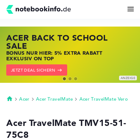
ACER BACK TO SCHOOL
HP STORE SSV DEALS
LENOVO LAPTOP DEALS
Suchen
SALE
JETZT ZUGREIFEN: NOTEBOOKS BEI HP
NOTEBOOKS BEI LENOVO JETZT
BONUS NUR HIER: 5% EXTRA RABATT
KRÄFTIG REDUZIERT
KRÄFTIG REDUZIERT
Konfigurator
EXKLUSIV ON TOP
ZU DEN HP ANGEBOTEN
LENOVO DEALS ZEIGEN
JETZT DEAL SICHERN
Kaufberatung
Technik & Wissen
Acer
Acer TravelMate
Acer TravelMate Vero
Startseite
Deals
Acer TravelMate TMV15-51-
75C8
Merkzettel