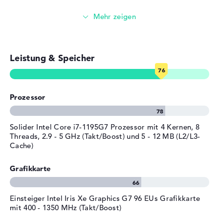
kein DVD-Brenner integriert.
Tiefe
23,84 cm
Surfen im Internet
Höhe
7,9 cm
Windows 11 Betriebssystem und 3 Jahre Garantie
Gewicht
1,8 kg
Als Betriebssystem findet Microsoft Windows 11
Material
Kunststoff
Professional (64 Bit) zur Bereitschaft. Wenn technische
Leistung & Speicher
Farbe
silber
Probleme nach dem Erwerb vorkommen sollten, seid ihr
über die 3 Jahre Garantie auf der sicheren Seite.
Betriebssystem / Software
Bereitgestelltes
Microsoft Windows 11
Prozessor
Betriebssystem
Professional (64 Bit)
Herstellergarantie
Solider Intel Core i7-1195G7 Prozessor mit 4 Kernen, 8
Threads, 2.9 - 5 GHz (Takt/Boost) und 5 - 12 MB (L2/L3-
Service & Support
3 Jahre Garantie
Cache)
Grafikkarte
Einsteiger Intel Iris Xe Graphics G7 96 EUs Grafikkarte
mit 400 - 1350 MHz (Takt/Boost)