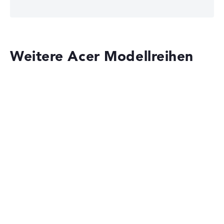
Gewichtungen automatisch an.
Lob oder Kritik?
Wir freuen uns über dein Feedback
Weitere Acer Modellreihen
Acer Aspire
Acer Predator