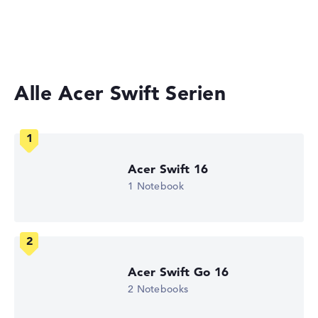
Herstellerangaben)
Laptops unter 1000 Euro
Gaming Laptops
Gewicht
Besonders leichte 1,19 kg
Alle Acer Swift Serien
Höhe
Sehr schlank mit 1,6 cm Höhe
Acer Swift 16
1 Notebook
Display
Auflösung
Acer Swift Go 16
2 Notebooks
Mattes 14 Zoll IPS-Display mit solider Auflösung von