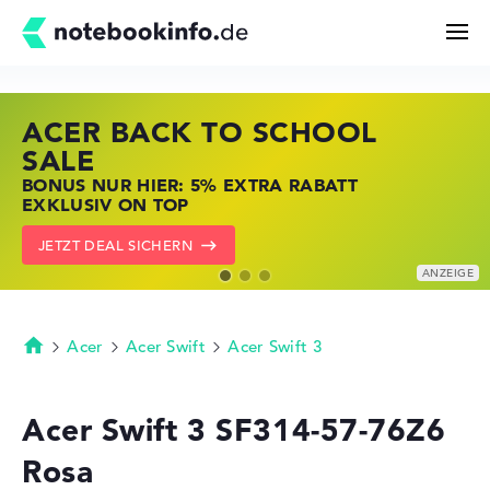
ACER BACK TO SCHOOL
HP STORE SSV DEALS
LENOVO LAPTOP DEALS
Suchen
SALE
JETZT ZUGREIFEN: NOTEBOOKS BEI HP
NOTEBOOKS BEI LENOVO JETZT
BONUS NUR HIER: 5% EXTRA RABATT
KRÄFTIG REDUZIERT
KRÄFTIG REDUZIERT
Konfigurator
EXKLUSIV ON TOP
ZU DEN HP ANGEBOTEN
LENOVO DEALS ZEIGEN
JETZT DEAL SICHERN
Kaufberatung
Technik & Wissen
Acer
Acer Swift
Acer Swift 3
Startseite
Deals
Acer Swift 3 SF314-57-76Z6
Rosa
Merkzettel