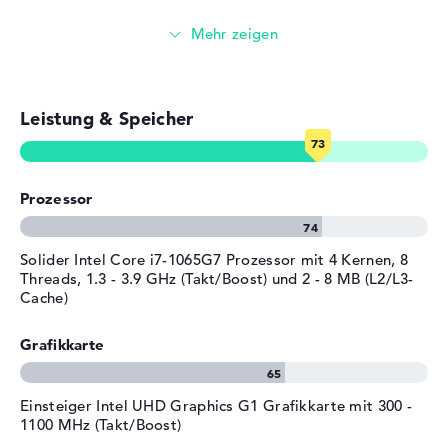
abgesichert.
Betriebssystem
(64 Bit)
Surfen im Internet
Herstellergarantie
Service & Support
2 Jahre Pick-up & Return-
Service
Leistung & Speicher
Prozessor
Solider Intel Core i7-1065G7 Prozessor mit 4 Kernen, 8
Threads, 1.3 - 3.9 GHz (Takt/Boost) und 2 - 8 MB (L2/L3-
Cache)
Grafikkarte
Einsteiger Intel UHD Graphics G1 Grafikkarte mit 300 -
1100 MHz (Takt/Boost)