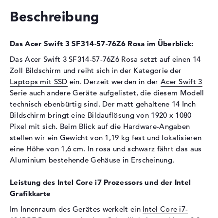
Laufwerks-Typ
ohne Laufwerk
Beschreibung
Display
Das Acer Swift 3 SF314-57-76Z6 Rosa im Überblick:
Display-Typ
14" TFT
Max. Auflösung
1920 x 1080
Das Acer Swift 3 SF314-57-76Z6 Rosa setzt auf einen 14
Zoll Bildschirm und reiht sich in der Kategorie der
Auflösungstyp
Full-HD
Laptops mit SSD
ein. Derzeit werden in der
Acer Swift 3
Besonderheiten
Display, matt, LED-
Serie auch andere Geräte aufgelistet, die diesem Modell
Hintergrundbeleuchtung, IPS
technisch ebenbürtig sind. Der matt gehaltene 14 Inch
Panel
Bildschirm bringt eine Bildauflösung von 1920 x 1080
Audio
Pixel mit sich. Beim Blick auf die Hardware-Angaben
stellen wir ein Gewicht von 1,19 kg fest und lokalisieren
Soundkarte
Acer TrueHarmony
eine Höhe von 1,6 cm. In rosa und schwarz fährt das aus
Technologie
Aluminium bestehende Gehäuse in Erscheinung.
Mikrofon
vorhanden
Webcam
Leistung des Intel Core i7 Prozessors und der Intel
Grafikkarte
Sensorauflösung
0,9 MP
Im Innenraum des Gerätes werkelt ein
Intel Core i7-
Eingabegeräte