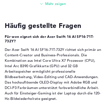
Die
Intel Arc B390
übernimmt die Grafikberechnung.
Gewicht
1,53 kg
Farbe / Design
Stone Wash Gray
Boost-Taktfrequenz von 2500 MHz für GPU-
beschleunigte Workflows
Material
Aluminium
Der Grafikchip eignet sich für Einsteiger-Gaming und
Farbe
grau
Häufig gestellte Fragen
professionelle Bildbearbeitung
Betriebssystem / Software
Video-Editing und CAD-Anwendungen profitieren von
dedizierter Grafikkarte (GPU)
Für wen eignet sich der Acer Swift 16 AI SF16-71T-
Bereitgestelltes
Microsoft Windows 11 Home
732Y?
Betriebssystem
(64 Bit)
Arbeitsspeicher
Der Acer Swift 16 AI SF16-71T-732Y richtet sich primär an
Herstellergarantie
Content-Creator und Business-Professionals. Die
Service & Support
2 Jahre Bring-In Service
Kombination aus Intel Core Ultra X7 Prozessor (CPU),
Der Laptop verfügt über 32 GB LPDDR5X-
Arbeitsspeicher.
Intel Arc B390 Grafikkarte (GPU) und 32 GB
Arbeitsspeicher ermöglicht professionelle
Speichermodul ermöglicht mehrere parallele
Bildbearbeitung, Video-Editing und CAD-Anwendungen.
Programme und Browser-Tabs ohne Leistungseinbußen
Das hochauflösende OLED-Display mit Adobe RGB und
Für virtuelle Maschinen und RAW-Bildbearbeitung
DCI-P3 Farbräumen unterstützt farbverbindliche Arbeit.
geeignet
Auch für Einsteiger-Gaming ist der Laptop durch die 120-
Die großzügige RAM-Kapazität unterstützt
Hz-Bildwiederholrate geeignet.
anspruchsvolle Multitasking-Szenarien in
professionellen Workflows