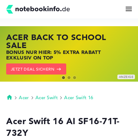
ACER BACK TO SCHOOL
HP STORE SSV DEALS
LENOVO LAPTOP DEALS
Suchen
SALE
JETZT ZUGREIFEN: NOTEBOOKS BEI HP
NOTEBOOKS BEI LENOVO JETZT
BONUS NUR HIER: 5% EXTRA RABATT
KRÄFTIG REDUZIERT
KRÄFTIG REDUZIERT
Konfigurator
EXKLUSIV ON TOP
ZU DEN HP ANGEBOTEN
LENOVO DEALS ZEIGEN
JETZT DEAL SICHERN
Kaufberatung
Technik & Wissen
Acer
Acer Swift
Acer Swift 16
Startseite
Deals
Acer Swift 16 AI SF16-71T-
732Y
Merkzettel