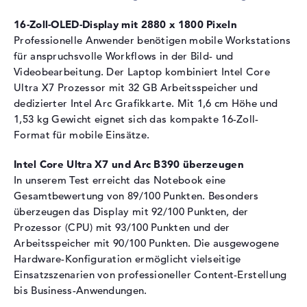
Schnittstelle
PCIe
16-Zoll-OLED-Display mit 2880 x 1800 Pixeln
Optische Speicher
Professionelle Anwender benötigen mobile Workstations
für anspruchsvolle Workflows in der Bild- und
Laufwerks-Typ
ohne Laufwerk
Videobearbeitung. Der Laptop kombiniert Intel Core
Display
Ultra X7 Prozessor mit 32 GB Arbeitsspeicher und
dedizierter Intel Arc Grafikkarte. Mit 1,6 cm Höhe und
Display-Typ
16" TFT
1,53 kg Gewicht eignet sich das kompakte 16-Zoll-
Max. Auflösung
2880 x 1800
Format für mobile Einsätze.
Bildwiederholrate
120 Hz
Besonderheiten
Multi-Touchscreen, glänzend,
Intel Core Ultra X7 und Arc B390 überzeugen
OLED-Display, Adobe RGB,
In unserem Test erreicht das Notebook eine
DCI-P3
Gesamtbewertung von 89/100 Punkten. Besonders
überzeugen das Display mit 92/100 Punkten, der
Kartenleser
Prozessor (CPU) mit 93/100 Punkten und der
Unterstützte Flash-
microSD
Arbeitsspeicher mit 90/100 Punkten. Die ausgewogene
Speicherkarten
Hardware-Konfiguration ermöglicht vielseitige
Einsatzszenarien von professioneller Content-Erstellung
Audio
bis Business-Anwendungen.
Soundkarte
DTS X: Ultra Audio