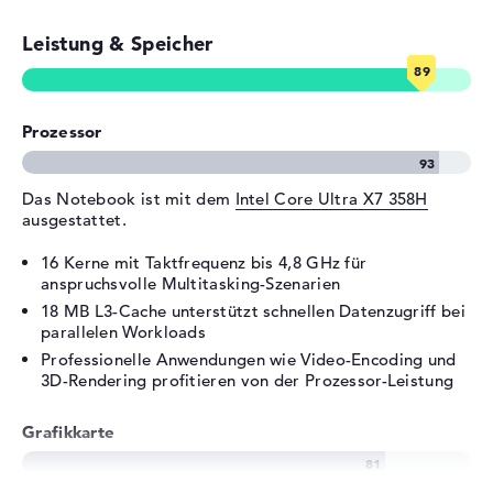
Thunderbolt 4, 1 x HDMI 2.1
Audio
1 x 2-in-1 Audio Jack
Leistung & Speicher
(Kopfhörer/Mikrofon)
Verschiedenes
Prozessor
Integrierte Sicherheit
Fingerprint Reader, TPM
Embedded Security Chip 2.0
Sonstiges
Copilot+, KI-Chip
Das Notebook ist mit dem
Intel Core Ultra X7 358H
ausgestattet.
Stromversorgung
16 Kerne mit Taktfrequenz bis 4,8 GHz für
Akku
Lithium Ionen
anspruchsvolle Multitasking-Szenarien
Kapazität
70 Wh
18 MB L3-Cache unterstützt schnellen Datenzugriff bei
Betriebszeit (bis zu)
12 Std.
parallelen Workloads
Professionelle Anwendungen wie Video-Encoding und
Allgemein
3D-Rendering profitieren von der Prozessor-Leistung
Breite
35,6 cm
Grafikkarte
Tiefe
24,94 cm
Höhe
1,6 cm