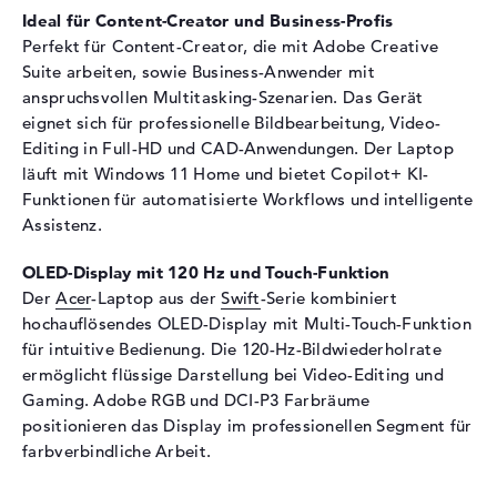
Ideal für Content-Creator und Business-Profis
Webcam
Perfekt für Content-Creator, die mit Adobe Creative
Sensorauflösung
2 MP
Suite arbeiten, sowie Business-Anwender mit
anspruchsvollen Multitasking-Szenarien. Das Gerät
Eingabegeräte
eignet sich für professionelle Bildbearbeitung, Video-
Eingabegeräte
Multi-Touch-Trackpad, Multi-
Editing in Full-HD und CAD-Anwendungen. Der Laptop
Touchscreen, Tastatur
läuft mit Windows 11 Home und bietet Copilot+ KI-
Tastatur
Beleuchtet (hintergrund)
Funktionen für automatisierte Workflows und intelligente
Assistenz.
Netzwerk
WLAN
802.11a, 802.11ac, 802.11ax,
OLED-Display mit 120 Hz und Touch-Funktion
802.11b, 802.11be, 802.11g,
Der
Acer
-Laptop aus der
Swift
-Serie kombiniert
802.11n
hochauflösendes OLED-Display mit Multi-Touch-Funktion
für intuitive Bedienung. Die 120-Hz-Bildwiederholrate
Bluetooth
Bluetooth 5.4
ermöglicht flüssige Darstellung bei Video-Editing und
Erweiterung / Konnektivität
Gaming. Adobe RGB und DCI-P3 Farbräume
Schnittstellen
2 x Thunderbolt 4, 2 x USB 3.2
positionieren das Display im professionellen Segment für
- Typ A
farbverbindliche Arbeit.
Video
2 x DisplayPort über