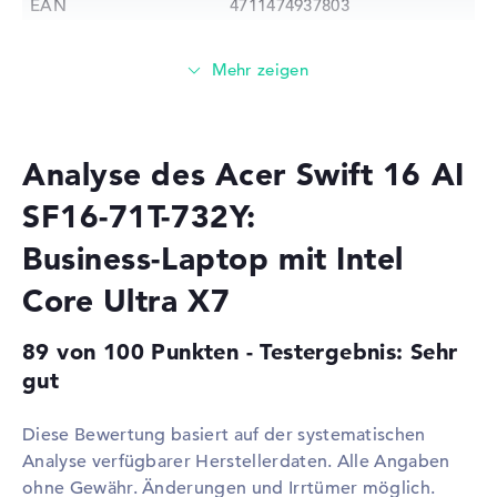
EAN
4711474937803
Prozessor
Prozessor
Intel Core Ultra X7 358H / 1,5
GHz
Multi-Core-
Hexadeca-Core
Technologie
Analyse des Acer Swift 16 AI
Cache
18 MB (L3-Cache)
SF16-71T-732Y:
Grafikkarte
Business-Laptop mit Intel
Grafikprozessor
Intel Arc B390
Core Ultra X7
RAM
1. Steckplatz
32 GB
89 von 100 Punkten - Testergebnis: Sehr
Installiert
32 GB
gut
Technologie
LPDDR5X
Diese Bewertung basiert auf der systematischen
Festplatte
Analyse verfügbarer Herstellerdaten. Alle Angaben
Festplatte
1 TB SSD
ohne Gewähr. Änderungen und Irrtümer möglich.