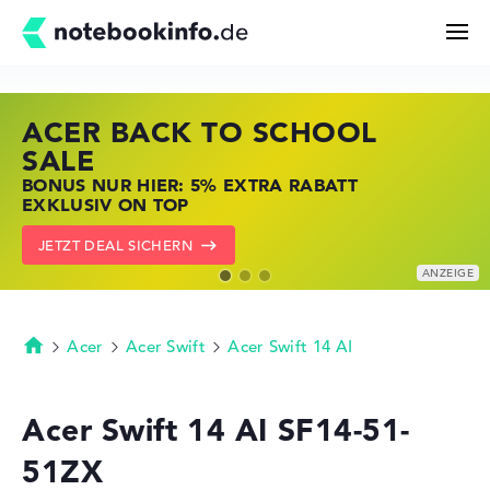
ACER BACK TO SCHOOL
HP STORE SSV DEALS
LENOVO LAPTOP DEALS
Suchen
SALE
JETZT ZUGREIFEN: NOTEBOOKS BEI HP
NOTEBOOKS BEI LENOVO JETZT
BONUS NUR HIER: 5% EXTRA RABATT
KRÄFTIG REDUZIERT
KRÄFTIG REDUZIERT
Konfigurator
EXKLUSIV ON TOP
ZU DEN HP ANGEBOTEN
LENOVO DEALS ZEIGEN
JETZT DEAL SICHERN
Kaufberatung
Technik & Wissen
Acer
Acer Swift
Acer Swift 14 AI
Startseite
Deals
Acer Swift 14 AI SF14-51-
51ZX
Merkzettel