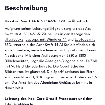
Optische Speicher
Beschreibung
Laufwerks-Typ
ohne Laufwerk
Display
Das Acer Swift 14 AI SF14-51-51ZX im Überblick:
Display-Typ
14" TFT
Aufgrund seiner Leistungsfähigkeit rangiert das Acer
Swift 14 AI SF14-51-51ZX bei uns in den Kategorien
Max. Auflösung
2880 x 1800
Ultrabooks
,
Laptops mit Windows 11
und
Laptops mit
Bildwiederholrate
90 Hz
SSD
. Innerhalb der
Acer Swift 14 AI
Serie befinden sich
Besonderheiten
Display, glänzend, OLED-
zudem weitere, verschiedenene Konfigurationen dieses
Display, Adobe RGB, DCI-P3
Notebooks. Mit einer Auflösung von 2880 x 1800
Audio
Bildelementen, liegt die Anzeigen-Diagonale bei 14 Zoll
mit 90 Hz Bildwiederholrate. Die Oberfläche des
Soundkarte
DTS X: Ultra Audio
Bildschirms ist glänzend. Die Spezifikationen beziffern
Webcam
ein Gewicht von 1,28 Kilogramm bei einer Höhe von 1,6
cm. Der Anstrich des Aluminium Gehäuses kommt in
Sensorauflösung
5 MP
dunkelblau.
Eingabegeräte
Leistung des Intel Core Ultra 5 Prozessors und der
Eingabegeräte
Multi-Touch-Trackpad,
Intel Grafikkarte