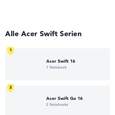
Herstellerangaben)
Laptops unter 1000 Euro
Gaming Laptops
Gewicht
Besonders leichte 1,3 kg
Alle Acer Swift Serien
Höhe
Sehr schlank mit 1,5 cm Höhe
Acer Swift 16
1 Notebook
Display
Auflösung
Acer Swift Go 16
2 Notebooks
Mattes 14 Zoll IPS-Display mit solider Auflösung von