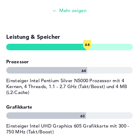
Farbe
rosa, schwarz
E-Mails, Office Apps
Betriebssystem / Software
Bereitgestelltes
Microsoft Windows 10 S
Surfen im Internet
Betriebssystem
Leistung & Speicher
Herstellergarantie
Service & Support
2 Jahre Pick-up & Return-
Service
Prozessor
Einsteiger Intel Pentium Silver N5000 Prozessor mit 4
Kernen, 4 Threads, 1.1 - 2.7 GHz (Takt/Boost) und 4 MB
(L2-Cache)
Grafikkarte
Einsteiger Intel UHD Graphics 605 Grafikkarte mit 300 -
750 MHz (Takt/Boost)