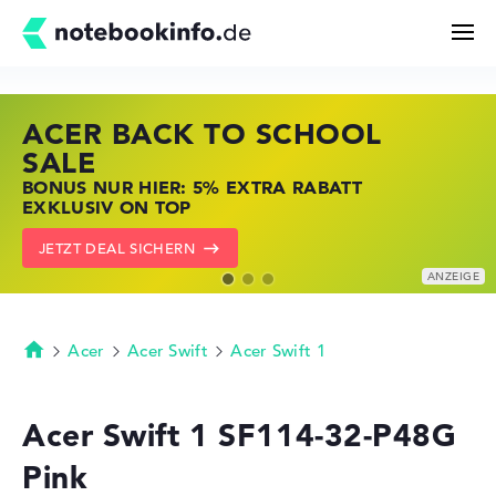
ACER BACK TO SCHOOL
HP STORE SSV DEALS
LENOVO LAPTOP DEALS
Suchen
SALE
JETZT ZUGREIFEN: NOTEBOOKS BEI HP
NOTEBOOKS BEI LENOVO JETZT
BONUS NUR HIER: 5% EXTRA RABATT
KRÄFTIG REDUZIERT
KRÄFTIG REDUZIERT
Konfigurator
EXKLUSIV ON TOP
ZU DEN HP ANGEBOTEN
LENOVO DEALS ZEIGEN
JETZT DEAL SICHERN
Kaufberatung
Technik & Wissen
Acer
Acer Swift
Acer Swift 1
Startseite
Deals
Acer Swift 1 SF114-32-P48G
Pink
Merkzettel