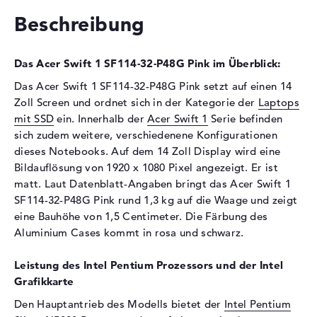
Schnittstelle
Serial ATA 6,0 Gbit/s
Beschreibung
Optische Speicher
Laufwerks-Typ
ohne Laufwerk
Das Acer Swift 1 SF114-32-P48G Pink im Überblick:
Display
Das Acer Swift 1 SF114-32-P48G Pink setzt auf einen 14
Display-Typ
14" TFT
Zoll Screen und ordnet sich in der Kategorie der
Laptops
mit SSD
ein. Innerhalb der
Acer Swift 1
Serie befinden
Max. Auflösung
1920 x 1080
sich zudem weitere, verschiedenene Konfigurationen
Auflösungstyp
Full-HD
dieses Notebooks. Auf dem 14 Zoll Display wird eine
Besonderheiten
Display, matt, LED-
Bildauflösung von 1920 x 1080 Pixel angezeigt. Er ist
Hintergrundbeleuchtung, IPS
matt. Laut Datenblatt-Angaben bringt das Acer Swift 1
Panel
SF114-32-P48G Pink rund 1,3 kg auf die Waage und zeigt
Kartenleser
eine Bauhöhe von 1,5 Centimeter. Die Färbung des
Aluminium Cases kommt in rosa und schwarz.
Unterstützte Flash-
SD Memory Card
Speicherkarten
Leistung des Intel Pentium Prozessors und der Intel
Audio
Grafikkarte
Soundkarte
onboard
Den Hauptantrieb des Modells bietet der
Intel Pentium