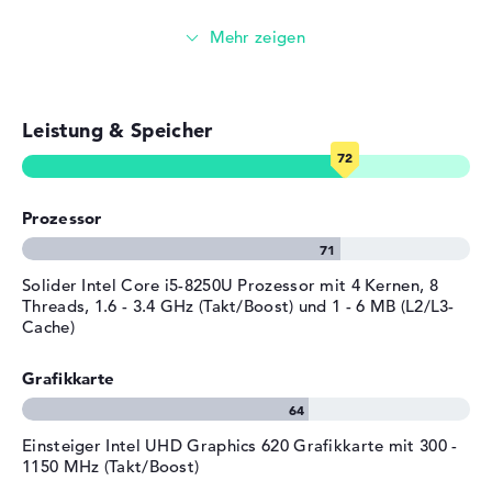
Professional (64 Bit) vorinstalliert mit im Paket dazu. Das
Farbe
dunkelgrau, schwarz
Streaming (Netflix, Spotify, etc.)
Unternehmen gewährt für dieses Notebook eine Pick-up
Betriebssystem / Software
& Return-Service Sicherstellung von 2 Jahre.
E-Mails, Office Apps
Bereitgestelltes
Microsoft Windows 10
Betriebssystem
Professional (64 Bit)
Leistung & Speicher
Surfen im Internet
Herstellergarantie
Service & Support
2 Jahre Pick-up & Return-
Service
Prozessor
Solider Intel Core i5-8250U Prozessor mit 4 Kernen, 8
Threads, 1.6 - 3.4 GHz (Takt/Boost) und 1 - 6 MB (L2/L3-
Cache)
Grafikkarte
Einsteiger Intel UHD Graphics 620 Grafikkarte mit 300 -
1150 MHz (Takt/Boost)