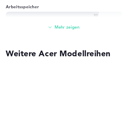
Arbeitsspeicher
Solide 8 GB Arbeitspeicher - DDR4 SDRAM - PC4-17000 -
2133 MHz
Speicher
Weitere Acer Modellreihen
Mittelgroßer 512 GB SSD Speicher
Mobilität
Acer Aspire
Akkulaufzeit
Lange Akkulaufzeit mit 13 Stunden (Laut