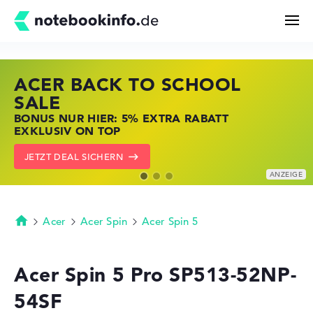
ACER BACK TO SCHOOL
HP STORE SSV DEALS
LENOVO LAPTOP DEALS
Suchen
SALE
JETZT ZUGREIFEN: NOTEBOOKS BEI HP
NOTEBOOKS BEI LENOVO JETZT
BONUS NUR HIER: 5% EXTRA RABATT
KRÄFTIG REDUZIERT
KRÄFTIG REDUZIERT
Konfigurator
EXKLUSIV ON TOP
ZU DEN HP ANGEBOTEN
LENOVO DEALS ZEIGEN
JETZT DEAL SICHERN
Kaufberatung
Technik & Wissen
Acer
Acer Spin
Acer Spin 5
Startseite
Deals
Acer Spin 5 Pro SP513-52NP-
54SF
Merkzettel