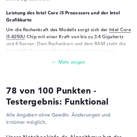
Webcam
Leistung des Intel Core i5 Prozessors und der Intel
Sensorauflösung
1,3 MP
Grafikkarte
Eingabegeräte
Um die Rechenkraft des Modells sorgt sich der
Intel Core
i5-8250U
Chip mit einer Kraft von bis zu 3.4 Gigahertz
Eingabegeräte
Tastatur (Beleuchtet
und 4 Kernen. Dem Rechenkern und dem RAM steht die
(hintergrund)), Touchpad
(Multi-Touch-Trackpad),
Intel UHD Graphics 620
Grafikeinheit mit eigenem
Touchscreen (Multi-Touch)
Videospeicher zur Verfügung.
Netzwerk
Wieviel Speicher hat das Acer Spin 5 Pro SP513-52NP-
WLAN
802.11a, 802.11b, 802.11g,
54SF?
802.11n, 802.11ac
78 von 100 Punkten -
Beim Arbeitsspeicher treffen wir auf eine Kapazität von 8
Bluetooth
Bluetooth 4.0
GB. Total sollten 16 GB in dieses Notebook eingesetzt
Testergebnis: Funktional
Erweiterung / Konnektivität
werden. Dabei handelt es sich um den RAM-Speichertyp
DDR4 SDRAM (PC4-17000 - 2133 MHz). Wichtige Dateien,
Schnittstellen
1 x USB 2.0, 2 x USB 3.0, 1 x
Alle Angaben ohne Gewähr. Änderungen und
Schreiben, Clips und Bilder speichert ihr auf der
USB 3.1 - Typ C
Irrtümer möglich.
installierten 512 GB SSD Festplatte.
Video
1 x HDMI