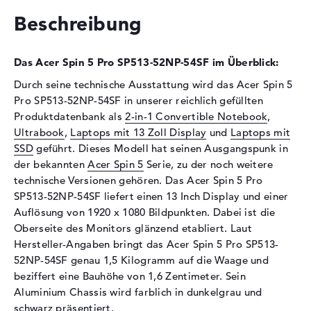
Optische Speicher
Beschreibung
Laufwerks-Typ
ohne Laufwerk
Display
Das Acer Spin 5 Pro SP513-52NP-54SF im Überblick:
Display-Typ
13,3" TFT
Durch seine technische Ausstattung wird das Acer Spin 5
Pro SP513-52NP-54SF in unserer reichlich gefüllten
Max. Auflösung
1920 x 1080
Produktdatenbank als
2-in-1 Convertible Notebook
,
Auflösungstyp
Full-HD
Ultrabook
,
Laptops mit 13 Zoll Display
und
Laptops mit
Besonderheiten
Multi-Touchscreen, glänzend,
SSD
geführt. Dieses Modell hat seinen Ausgangspunk in
LED-Hintergrundbeleuchtung,
der bekannten
Acer Spin 5
Serie, zu der noch weitere
IPS Panel
technische Versionen gehören. Das Acer Spin 5 Pro
Kartenleser
SP513-52NP-54SF liefert einen 13 Inch Display und einer
Auflösung von 1920 x 1080 Bildpunkten. Dabei ist die
Unterstützte Flash-
SD Memory Card
Oberseite des Monitors glänzend etabliert. Laut
Speicherkarten
Hersteller-Angaben bringt das Acer Spin 5 Pro SP513-
Audio
52NP-54SF genau 1,5 Kilogramm auf die Waage und
beziffert eine Bauhöhe von 1,6 Zentimeter. Sein
Soundkarte
onboard
Aluminium Chassis wird farblich in dunkelgrau und
Mikrofon
vorhanden
schwarz präsentiert.