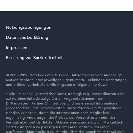
Acer Swift
von maximal 1920 x 1080
Nutzungsbedingungen
Wie wir testen und bewerten
Datenschutzerklärung
Wir helfen dir, technische Daten von Notebooks leichter
Acer TravelMate
zu vergleichen. Unser Test-Algorithmus analysiert die
Impressum
Datenblätter tausender Notebooks automatisch –
Erklärung zur Barrierefreiheit
basierend auf über 23 Jahren Erfahrung in der Notebook-
Kaufberatung.
Die Gesamtnote
setzt sich aus drei Teilbewertungen
© 2003-2026 Notebookinfo.de GmbH. All rights reserved. Angezeigte
Marken gehören ihren jeweiligen Eigentümern. Technische Änderungen
zusammen:
und Irrtümer vorbehalten. Alle Angaben erfolgen ohne Gewähr.
Leistung & Speicher (60%):
Prozessor 40%,
Grafikkarte 30%, RAM 15%, Speicher 15%
Mobilität (20%):
Akkulaufzeit 50%, Gewicht 35%,
Höhe 15%
Display (20%):
Auflösung 100%
Wir arbeiten mit den offiziellen Herstellerangaben.