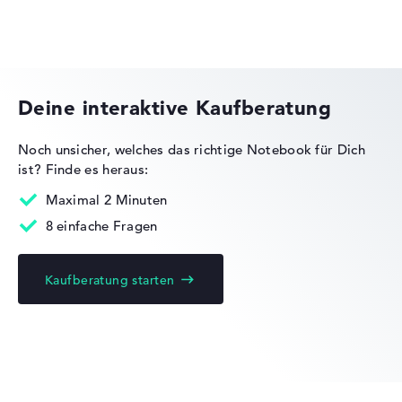
Herstellerangaben)
Gewicht
Acer Chromebook
Besonders leichte 1,5 kg
Deine interaktive Kaufberatung
Höhe
Noch unsicher, welches das richtige Notebook für Dich
ist?
Finde es heraus:
Acer Nitro
Sehr schlank mit 1,6 cm Höhe
Maximal 2 Minuten
8 einfache Fragen
Display
Kaufberatung starten
Acer Predator
Auflösung
Glänzendes 13,3 Zoll IPS-Display mit solider Auflösung