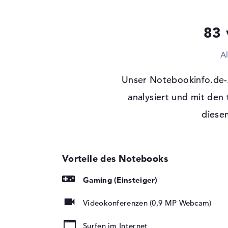
Technologie
DDR4 SDRAM - PC4-
MHz
Festplatte
83 
Festplatte
1 TB SSD
A
Schnittstelle
PCIe
Optische Speicher
Unser Notebookinfo.de-
Laufwerks-Typ
analysiert und mit den
ohne Laufwerk
Display
diesem
Display-Typ
15,6" TFT
Max. Auflösung
1920 x 1080
Auflösungstyp
Full-HD
Bildwiederholrate
300 Hz
Gaming (Einsteiger)
Besonderheiten
Display, matt, LED-
Hintergrundbeleuch
Videokonferenzen (0,9 MP Webcam)
Audio
Surfen im Internet