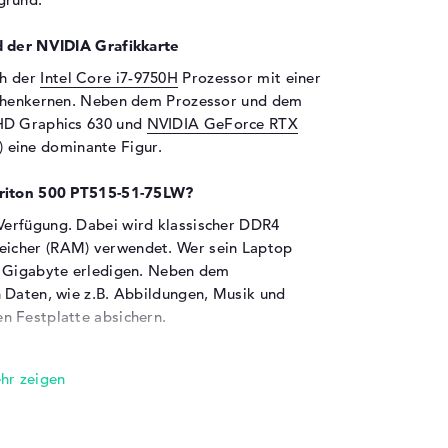
d der NVIDIA Grafikkarte
ch der
Intel Core i7-9750H
Prozessor mit einer
echenkernen. Neben dem Prozessor und dem
UHD Graphics 630 und
NVIDIA GeForce RTX
 eine dominante Figur.
Triton 500 PT515-51-75LW?
erfügung. Dabei wird klassischer DDR4
icher (RAM) verwendet. Wer sein Laptop
2 Gigabyte erledigen. Neben dem
 Daten, wie z.B. Abbildungen, Musik und
n Festplatte absichern.
en sind an Bord:
 Predator Triton 500 PT515-51-75LW über
ren zum Beispiel USB 3.0 (3x), USB 3.1 - Typ
i DisplayPort (1x) und DisplayPort über USB-C