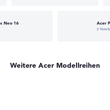
gaben. Fehlen Daten bei einzelnen Modellen, passen sich die Ge
os Neo 16
Acer P
edback
2 Note
Weitere Acer Modellreihen
 10 Home (64
eturn-Service
Acer Aspire