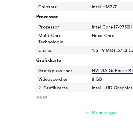
Chipsatz
Intel HM370
Prozessor
Prozessor
Intel Core i7-9750H
Multi-Core-
Hexa-Core
Technologie
Cache
1.5 - 9 MB (L2/L3-C
Grafikkarte
Grafikprozessor
NVIDIA GeForce R
Videospeicher
8 GB
2. Grafikkarte
Intel UHD Graphics
RAM
1. Steckplatz
8 GB
2. Steckplatz
8 GB
Installiert
16 GB