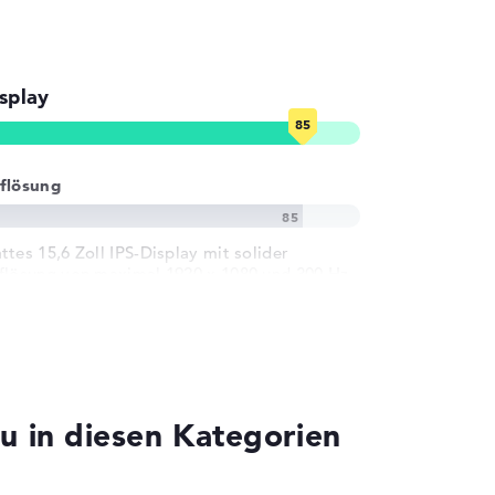
splay
flösung
ttes 15,6 Zoll IPS-Display mit solider
flösung von maximal 1920 x 1080 und 300 Hz
u in diesen Kategorien