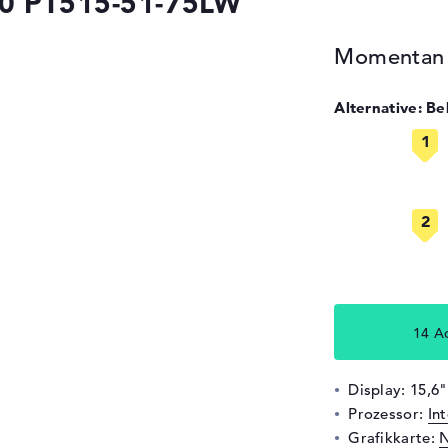
500 PT515-51-75LW
Momentan n
Alternative: B
14 A
Display: 15,6"
Prozessor:
In
Grafikkarte:
N