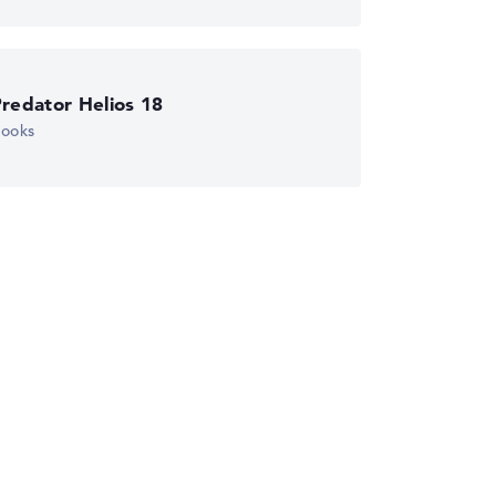
wichtungen automatisch an.
redator Helios 18
books