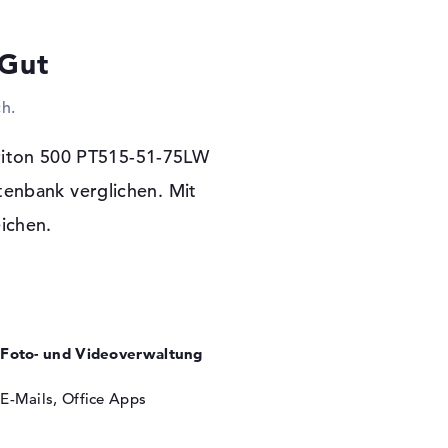
lichkeiten sorgen dafür, dass ihr problemlos
HDDs anschließen dürft. Auch Eingabegeräte
 Gut
ind möglich. Ihr wollt euren Sichtbereich
ein Display, voluminösen HD-Fernseher oder
h.
 ist einfach machbar. Den Kontakt mit dem
er Predator Triton 500 PT515-51-75LW
Gigabit Ethernet) und WLAN (802.11ax). Mit
riton 500 PT515-51-75LW
Zusätze kabellos anschließen. Die niedrigen
tenbank verglichen. Mit
r Triton 500 PT515-51-75LW kein optisches
eichen.
 Garantie
e (64 Bit) als System direkt mit dabei. Der
e Pick-up & Return-Service Sicherstellung von
Foto- und Videoverwaltung
E-Mails, Office Apps