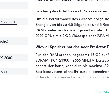
Leistung des Intel Core i7 Prozessors un
Um die Performance des Gerätes sorgt si
 / 2,6 GHz
Energie von bis zu 4.5 Gigahertz und 6 R
RAM spielen auch die eingebauten Intel 
2080
GPUs mit 8 GB Videospeicher (VRAM)
ache)
Wieviel Speicher hat das Acer Predator 
Für den RAM stehen insgesamt 16 GB zur V
TX 2080
SDRAM (PC4-21300 - 2666 MHz) Arbeitsspe
hochstufen kann, kann dies bis maximal 3
Betriebssystem könnt ihr eure allgemeinen
 630
Video-Aufnahmen auf einer 1 TB SSD große
Diese Schnittstellen und Funkverbindung
Externes Zubehör kannst du mit dem Acer
klassische Anschlüsse verbinden. Dazu gehö
C (1x), Thunderbolt 3 (1x), HDMI (1x), Min