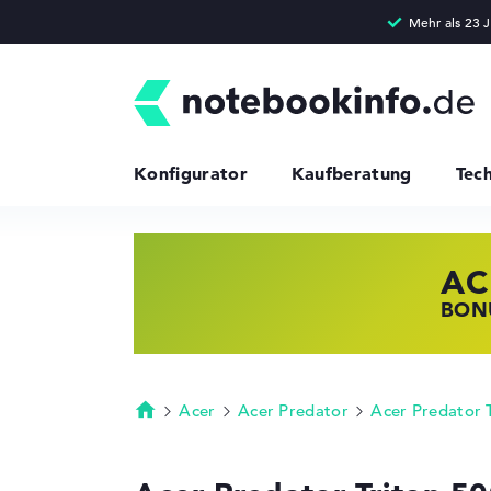
Konfigurator
Kaufberatung
Tec
AC
HP
LE
BONU
JETZ
NOTE
Acer
Acer Predator
Acer Predator 
Startseite