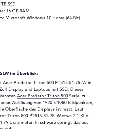
1 TB SSD
her: 16 GB RAM
m: Microsoft Windows 10 Home (64 Bit)
5LW im Überblick:
das Acer Predator Triton 500 PT515-51-75LW in
Zoll Display
und
Laptops mit SSD
. Dieses
ekannten
Acer Predator Triton 500
Serie, zu
 einer Auflösung von 1920 x 1080 Bildpunkten,
Die Oberfläche des Displays ist matt. Laut
tor Triton 500 PT515-51-75LW etwa 2,1 Kilo
1,79 Centimeter. In schwarz springt das aus
grund.