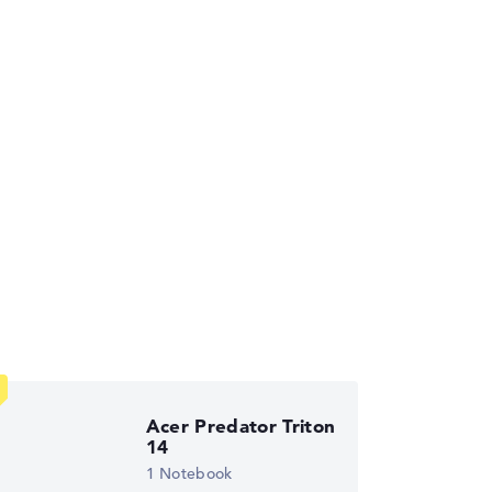
die Datenblätter tausender Notebooks
Acer Predator Triton
14
1 Notebook