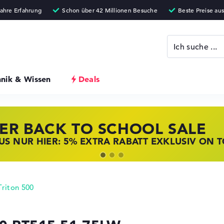
hnik & Wissen
Deals
ER BACK TO SCHOOL SALE
 STORE SSV DEALS
NOVO LAPTOP DEALS
S NUR HIER: 5% EXTRA RABATT EXKLUSIV ON 
T ZUGREIFEN: NOTEBOOKS BEI HP KRÄFTIG RED
BOOKS BEI LENOVO JETZT KRÄFTIG REDUZIERT
Triton 500