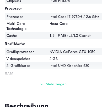
Chipsatz
Intel HM370
Prozessor
Prozessor
Intel Core i7-9750H / 2,6 GHz
Multi-Core-
Hexa-Core
Technologie
Cache
1.5 - 9 MB (L2/L3-Cache)
Grafikkarte
Grafikprozessor
NVIDIA GeForce GTX 1050
Videospeicher
4 GB
2. Grafikkarte
Intel UHD Graphics 630
RAM
1. Steckplatz
4 GB
2. Steckplatz
4 GB
Installiert
8 GB
Technologie
DDR4 SDRAM - PC4-17000 -
Beschreibung