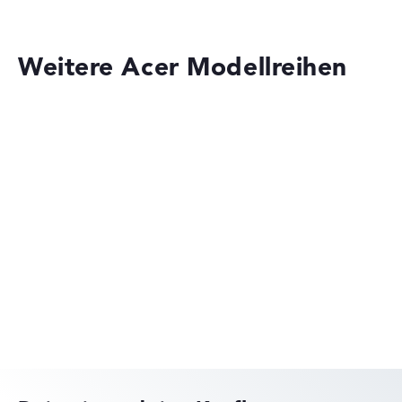
Lob oder Kritik?
Wir freuen uns über dein Feedback
Weitere Acer Modellreihen
Acer Aspire
Acer Predator