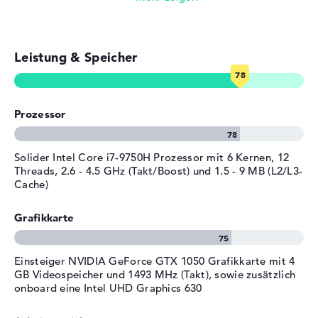
Allgemein
müsst ihr die 2 Jahre Pick-up & Return-Service in
Streaming (Netflix, Spotify, etc.)
Anspruch nehmen.
Breite
40,3 cm
Leistung & Speicher
Tiefe
28 cm
E-Mails, Office Apps
Höhe
2,69 cm
Surfen im Internet
Gewicht
3 kg
Prozessor
Material
Kunststoff
Farbe
rot, schwarz
Solider Intel Core i7-9750H Prozessor mit 6 Kernen, 12
Betriebssystem / Software
Threads, 2.6 - 4.5 GHz (Takt/Boost) und 1.5 - 9 MB (L2/L3-
Cache)
Bereitgestelltes
ohne Betriebssystem
Betriebssystem
Grafikkarte
Herstellergarantie
Service & Support
2 Jahre Pick-up & Return-
Einsteiger NVIDIA GeForce GTX 1050 Grafikkarte mit 4
Service
GB Videospeicher und 1493 MHz (Takt), sowie zusätzlich
onboard eine Intel UHD Graphics 630