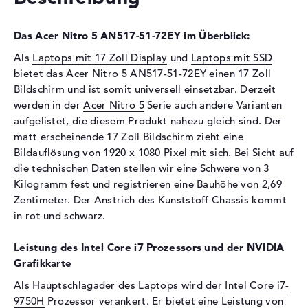
2133 MHz
Festplatte
Das Acer Nitro 5 AN517-51-72EY im Überblick:
Festplatte
512 GB SSD
Als
Laptops mit 17 Zoll Display
und
Laptops mit SSD
Schnittstelle
PCIe
bietet das Acer Nitro 5 AN517-51-72EY einen 17 Zoll
Bildschirm und ist somit universell einsetzbar. Derzeit
Optische Speicher
werden in der
Acer Nitro 5
Serie auch andere Varianten
Laufwerks-Typ
ohne Laufwerk
aufgelistet, die diesem Produkt nahezu gleich sind. Der
matt erscheinende 17 Zoll Bildschirm zieht eine
Display
Bildauflösung von 1920 x 1080 Pixel mit sich. Bei Sicht auf
Display-Typ
17,3" TFT
die technischen Daten stellen wir eine Schwere von 3
Max. Auflösung
1920 x 1080
Kilogramm fest und registrieren eine Bauhöhe von 2,69
Zentimeter. Der Anstrich des Kunststoff Chassis kommt
Auflösungstyp
Full-HD
in rot und schwarz.
Bildwiederholrate
120 Hz
Besonderheiten
Display, matt, LED-
Leistung des Intel Core i7 Prozessors und der NVIDIA
Hintergrundbeleuchtung, IPS
Grafikkarte
Panel
Als Hauptschlagader des Laptops wird der
Intel Core i7-
Audio
9750H
Prozessor verankert. Er bietet eine Leistung von