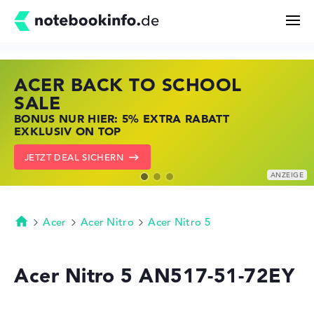
ACER BACK TO SCHOOL
HP STORE SSV DEALS
LENOVO LAPTOP DEALS
Suchen
SALE
JETZT ZUGREIFEN: NOTEBOOKS BEI HP
NOTEBOOKS BEI LENOVO JETZT
BONUS NUR HIER: 5% EXTRA RABATT
KRÄFTIG REDUZIERT
KRÄFTIG REDUZIERT
Konfigurator
EXKLUSIV ON TOP
ZU DEN HP ANGEBOTEN
LENOVO DEALS ZEIGEN
JETZT DEAL SICHERN
Kaufberatung
Technik & Wissen
Acer
Acer Nitro
Acer Nitro 5
Startseite
Deals
Acer Nitro 5 AN517-51-72EY
Merkzettel