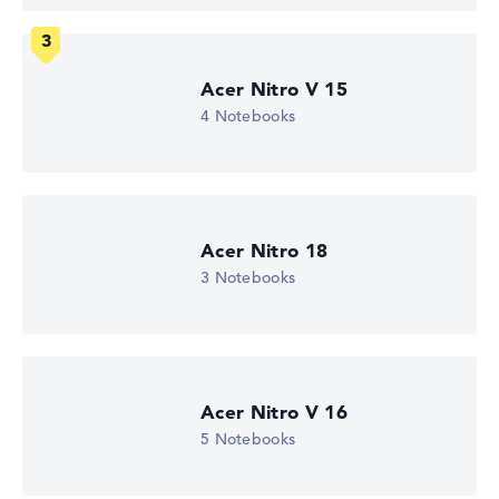
Wie wir testen und bewerten
Acer Nitro V 15
Wir helfen dir, technische Daten von Notebooks leichter
4 Notebooks
zu vergleichen. Unser Test-Algorithmus analysiert die
Datenblätter tausender Notebooks automatisch –
basierend auf über 23 Jahren Erfahrung in der Notebook-
Kaufberatung.
Die Gesamtnote
setzt sich aus drei Teilbewertungen
Acer Nitro 18
zusammen:
3 Notebooks
Leistung & Speicher (60%):
Prozessor 40%,
Grafikkarte 30%, RAM 15%, Speicher 15%
Mobilität (20%):
Akkulaufzeit 50%, Gewicht 35%,
Höhe 15%
Display (20%):
Auflösung 100%
Acer Nitro V 16
5 Notebooks
Wir arbeiten mit den offiziellen Herstellerangaben.
Fehlen Daten bei einzelnen Modellen, passen sich die
Gewichtungen automatisch an.