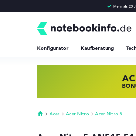
Konfigurator
Kaufberatung
Tec
AC
HP
LE
BONU
JETZ
NOTE
Acer
Acer Nitro
Acer Nitro 5
Startseite