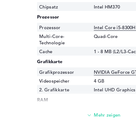
Chipsatz
Intel HM370
Prozessor
Prozessor
Intel Core i5-8300H
Multi-Core-
Quad-Core
Technologie
Cache
1 - 8 MB (L2/L3-Cac
Grafikkarte
Grafikprozessor
NVIDIA GeForce G
Videospeicher
4 GB
2. Grafikkarte
Intel UHD Graphics
RAM
1. Steckplatz
4 GB
2. Steckplatz
4 GB
Installiert
8 GB