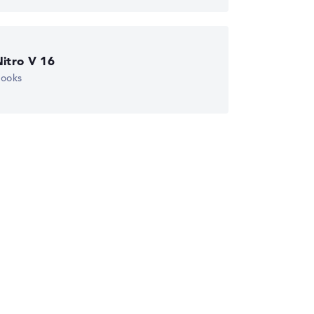
wichtungen automatisch an.
itro V 16
books