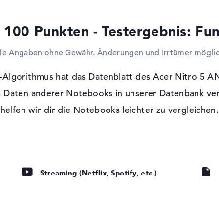
17000 - 2133
Natürlich sollt ihr auch weitere Festplatt
Smartphone aufladen. Das Produkt darf an
 100 Punkten - Testergebnis: Fun
werden. Displays, Fernseher oder Projek
üblicher Kabel gekoppelt. Im Internet sur
lle Angaben ohne Gewähr. Änderungen und Irrtümer möglic
ist mit dem Acer Nitro 5 AN515-54-50WF 
/s
Ethernet) und WLAN (802.11ax) schnell aus
Bord. Die geringen Ausmaße ermöglichen 
Algorithmus hat das Datenblatt des Acer Nitro 5 A
optisches Lesegerät für CDs, DVDs oder Bl
 Daten anderer Notebooks in unserer Datenbank ver
helfen wir dir die Notebooks leichter zu vergleichen.
Windows 10 Betriebssystem und 2 Jahre
Microsoft Windows 10 Home (64 Bit) ist 
vorhanden. Wenn technische Komplikationen
über die 2 Jahre Pick-up & Return-Service 
Streaming (Netflix, Spotify, etc.)
tung, IPS Panel