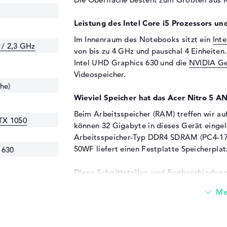
Leistung des Intel Core i5 Prozessors un
Im Innenraum des Notebooks sitzt ein
Int
 / 2,3 GHz
von bis zu 4 GHz und pauschal 4 Einheiten
Intel UHD Graphics 630 und die
NVIDIA Ge
Videospeicher.
he)
Wieviel Speicher hat das Acer Nitro 5 
Beim Arbeitsspeicher (RAM) treffen wir au
TX 1050
können 32 Gigabyte in dieses Gerät eingel
Arbeitsspeicher-Typ DDR4 SDRAM (PC4-170
50WF liefert einen Festplatte Speicherplat
 630
Diese Schnittstellen und Funkverbindung
Wenn ihr das Acer Nitro 5 AN515-54-50WF 
Masse an Anschlüssen tun. Unter anderem pe
(1x) und HDMI (1x). Über die verwendeten U
Gerät upgraden. Drucker, Trackball oder C