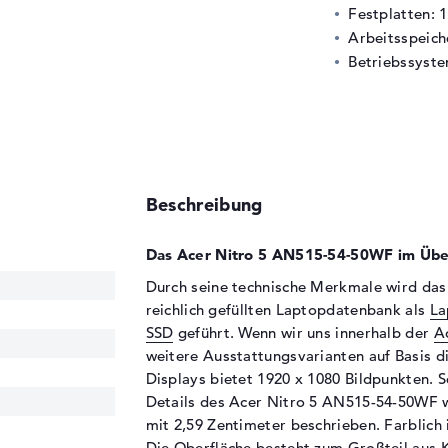
Festplatten: 
Arbeitsspeic
Betriebssyste
Beschreibung
Das Acer Nitro 5 AN515-54-50WF im Über
Durch seine technische Merkmale wird das
reichlich gefüllten Laptopdatenbank als
La
SSD
geführt. Wenn wir uns innerhalb der
A
weitere Ausstattungsvarianten auf Basis d
Displays bietet 1920 x 1080 Bildpunkten. S
Details des Acer Nitro 5 AN515-54-50WF w
mit 2,59 Zentimeter beschrieben. Farblich 
Die Oberfläche besteht zum Großteil aus K