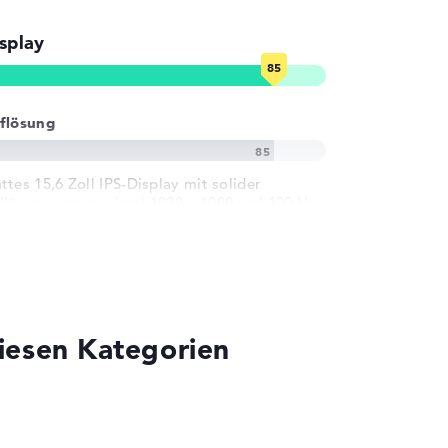
splay
flösung
ttes 15,6 Zoll IPS-Display mit solider
flösung von maximal 1920 x 1080 und 120 Hz
iesen Kategorien