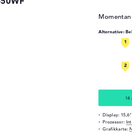
4-50WF
Momentan n
Alternative: B
18 
Display: 15,6"
Prozessor:
In
Grafikkarte:
N