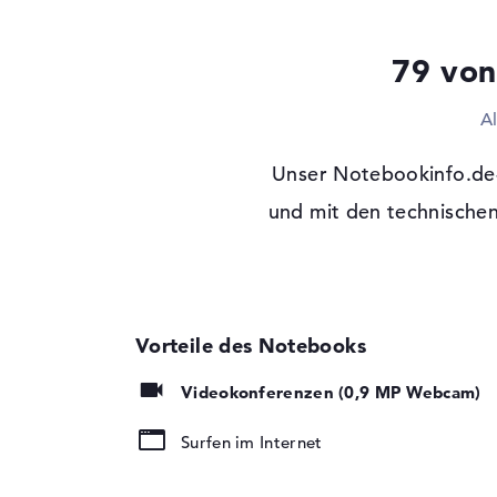
Technologie
DDR4 SDRAM - PC4-
MHz
Festplatte
79 von
Festplatte
1 TB SSD
A
Schnittstelle
Serial ATA 6,0 Gbit
Optische Speicher
Unser Notebookinfo.de-
Laufwerks-Typ
und mit den technischen
ohne Laufwerk
Display
Display-Typ
15,6" TFT
Max. Auflösung
1920 x 1080
Auflösungstyp
Full-HD
Bildwiederholrate
120 Hz
Videokonferenzen (0,9 MP Webcam)
Besonderheiten
Display, matt, LED-
Hintergrundbeleuch
Surfen im Internet
Audio