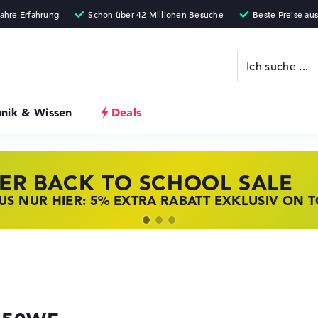
hnik & Wissen
Deals
ER BACK TO SCHOOL SALE
 STORE SSV DEALS
NOVO LAPTOP DEALS
S NUR HIER: 5% EXTRA RABATT EXKLUSIV ON 
T ZUGREIFEN: NOTEBOOKS BEI HP KRÄFTIG RED
BOOKS BEI LENOVO JETZT KRÄFTIG REDUZIERT