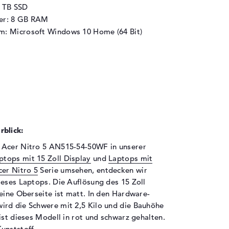
1 TB SSD
her: 8 GB RAM
m: Microsoft Windows 10 Home (64 Bit)
blick:
 Acer Nitro 5 AN515-54-50WF in unserer
ptops mit 15 Zoll Display
und
Laptops mit
cer Nitro 5
Serie umsehen, entdecken wir
ieses Laptops. Die Auflösung des 15 Zoll
eine Oberseite ist matt. In den Hardware-
ird die Schwere mit 2,5 Kilo und die Bauhöhe
ist dieses Modell in rot und schwarz gehalten.
unststoff.