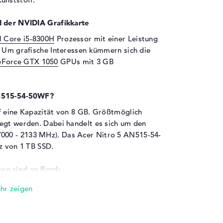
d der NVIDIA Grafikkarte
el Core i5-8300H
Prozessor mit einer Leistung
. Um grafische Interessen kümmern sich die
Force GTX 1050
GPUs mit 3 GB
AN515-54-50WF?
f eine Kapazität von 8 GB. Größtmöglich
egt werden. Dabei handelt es sich um den
00 - 2133 MHz). Das Acer Nitro 5 AN515-54-
z von 1 TB SSD.
en sind an Bord:
zudem ausbauen wollt, könnt ihr die per eine
r USB 2.0 (1x), USB 3.0 (2x), USB 3.1 - Typ C
SB-Schnittstellen müsst ihr schnell euer
ontroller? Nur verbinden und hochfahren.