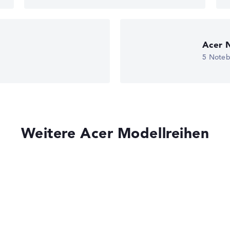
gaben. Fehlen Daten bei einzelnen Modellen, passen sich die Ge
edback
Acer N
5 Note
 10 Home (64
Weitere Acer Modellreihen
eturn-Service
Acer Aspire