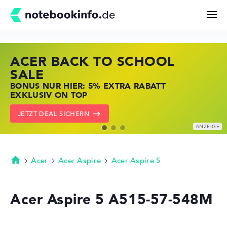
ACER BACK TO SCHOOL
HP STORE SSV DEALS
LENOVO LAPTOP DEALS
Suchen
SALE
JETZT ZUGREIFEN: NOTEBOOKS BEI HP
NOTEBOOKS BEI LENOVO JETZT
BONUS NUR HIER: 5% EXTRA RABATT
KRÄFTIG REDUZIERT
KRÄFTIG REDUZIERT
Konfigurator
EXKLUSIV ON TOP
ZU DEN HP ANGEBOTEN
LENOVO DEALS ZEIGEN
JETZT DEAL SICHERN
Kaufberatung
Technik & Wissen
Acer
Acer Aspire
Acer Aspire 5
Startseite
Deals
Acer Aspire 5 A515-57-548M
Merkzettel