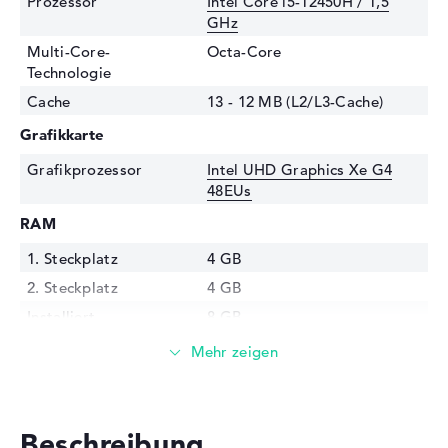
Prozessor
Intel Core i5-12450H / 1,5
GHz
Multi-Core-
Octa-Core
Technologie
Cache
13 - 12 MB (L2/L3-Cache)
Grafikkarte
Grafikprozessor
Intel UHD Graphics Xe G4
48EUs
RAM
1. Steckplatz
4 GB
2. Steckplatz
4 GB
Installiert
8 GB
Festplatte
Festplatte
512 GB SSD
Schnittstelle
PCIe
Beschreibung
Optische Speicher