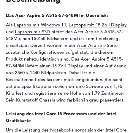
Laufwerks-Typ
ohne Laufwerk
Das Acer Aspire 5 A515-57-548M im Überblick:
Display
Als
Laptops mit Windows 11
,
Laptops mit 15 Zoll Display
Display-Typ
15,6" TFT
und
Laptops mit SSD
bietet das Acer Aspire 5 A515-57-
548M einen 15 Zoll Bildschirm und ist somit vielseitig
Max. Auflösung
2560 x 1440
einsetzbar. Derzeit werden in der
Acer Aspire 5
Serie
Auflösungstyp
2K WQHD
zusätzliche Konfigurationen aufgelistet, die diesem
Besonderheiten
Display, matt, LED-
Produkt nahezu identisch sind. Das Acer Aspire 5 A515-
Hintergrundbeleuchtung, IPS
57-548M liefert einen 15 Zoll Display und einer Auflösung
Panel
von 2560 x 1440 Bildpunkten. Dabei ist die
Audio
Beschaffenheit des Screens matt eingebunden. Bei Sicht
auf die Spezifikationen sehen wir eine Schwere von 1,76
Soundkarte
Acer TrueHarmony
Kilo fest und registrieren eine Höhe von 1,79 Zentimeter.
Technologie
Sein Kunststoff Chassis wird farblich in grau präsentiert.
Webcam
Leistung des Intel Core i5 Prozessors und der Intel
Sensorauflösung
0,9 MP
Grafikkarte
Eingabegeräte
Um die Leistung des Notebooks sorgt sich der
Intel Core