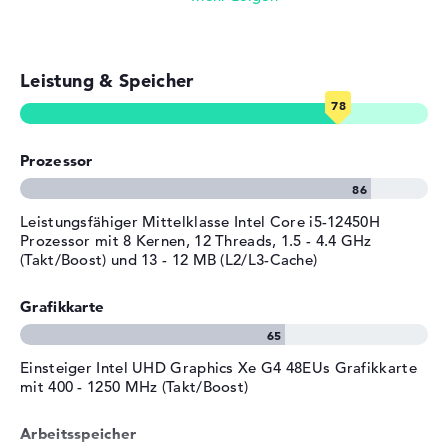
Bit) als Software-System ab Kauf vorhanden. Bei der
Farbe
grau
Streaming (Netflix, Spotify, etc.)
Anschaffung dieses Laptops seid ihr durch 2 Jahre Bring-
Betriebssystem / Software
In Service auf der sicheren Seite.
Leistung & Speicher
E-Mails, Office Apps
Bereitgestelltes
Microsoft Windows 11 Home
Betriebssystem
(64 Bit)
Surfen im Internet
Herstellergarantie
Prozessor
Service & Support
2 Jahre Bring-In Service
Leistungsfähiger Mittelklasse Intel Core i5-12450H
Prozessor mit 8 Kernen, 12 Threads, 1.5 - 4.4 GHz
(Takt/Boost) und 13 - 12 MB (L2/L3-Cache)
Grafikkarte
Einsteiger Intel UHD Graphics Xe G4 48EUs Grafikkarte
mit 400 - 1250 MHz (Takt/Boost)
Arbeitsspeicher