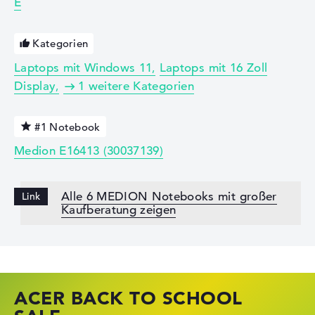
E
Kategorien
Laptops mit Windows 11
Laptops mit 16 Zoll
Display
1 weitere Kategorien
#1 Notebook
Medion E16413 (30037139)
Alle 6 MEDION Notebooks mit großer
Kaufberatung zeigen
ACER BACK TO SCHOOL
HP STORE SSV DEALS
LENOVO LAPTOP DEALS