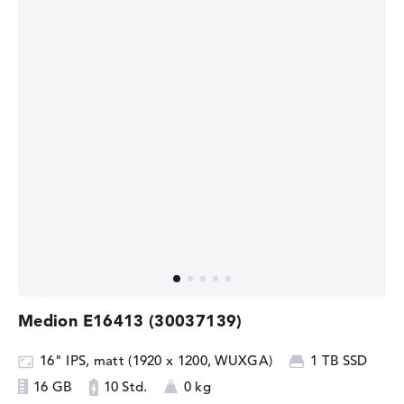
Medion E16413 (30037139)
16" IPS, matt (1920 x 1200, WUXGA)
1 TB SSD
16 GB
10 Std.
0 kg