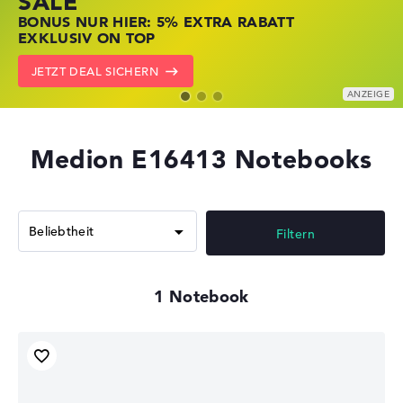
SALE
JETZT ZUGREIFEN: NOTEBOOKS BEI HP
NOTEBOOKS BEI LENOVO JETZT
BONUS NUR HIER: 5% EXTRA RABATT
KRÄFTIG REDUZIERT
KRÄFTIG REDUZIERT
EXKLUSIV ON TOP
ZU DEN HP ANGEBOTEN
LENOVO DEALS ZEIGEN
JETZT DEAL SICHERN
Medion E16413 Notebooks
Filtern
1