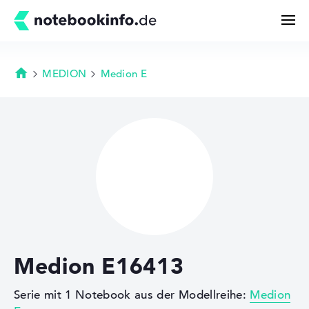
MEDION
Medion E
Startseite
Suchen
Konfigurator
Kaufberatung
Technik & Wissen
Medion E16413
Deals
Serie mit 1 Notebook aus der Modellreihe:
Medion
Merkzettel