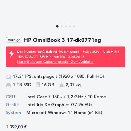
HP OmniBook 3 17-dk0771ng
Deal: Jetzt 15% Rabatt im HP Store
- EXKLUSIV - NUR HIER -
15% RABATT BEI HP - nur bis 10.08.2026
Nur mit diesem Gutscheincode - Zum Anbieter
17,3" IPS, entspiegelt (1920 x 1080, Full-HD)
1 TB SSD
16 GB
2,01 kg
CPU
Intel Core 7 150U / 1,2 GHz
/ 10 Kerne
Grafik
Intel Iris Xe Graphics G7 96 EUs
System
Microsoft Windows 11 Home (64 Bit)
1.099,00 €