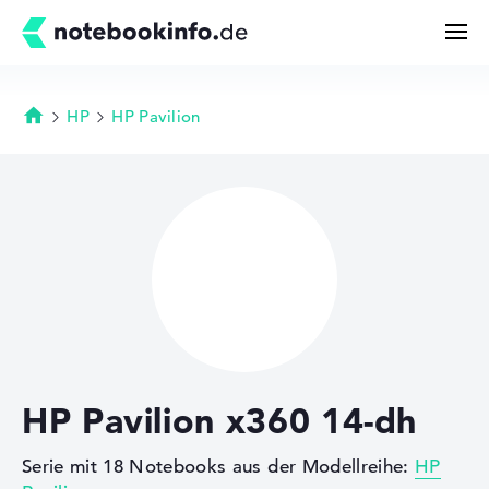
HP
HP Pavilion
Startseite
Suchen
Konfigurator
Kaufberatung
Technik & Wissen
HP Pavilion x360 14-dh
Deals
Serie mit 18 Notebooks aus der Modellreihe:
HP
Merkzettel