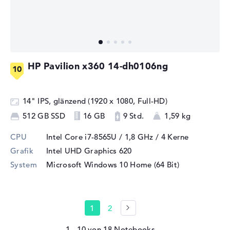
HP Pavilion x360 14-dh0106ng
14" IPS, glänzend (1920 x 1080, Full-HD)
512 GB SSD
16 GB
9 Std.
1,59 kg
CPU
Intel Core i7-8565U / 1,8 GHz
/ 4 Kerne
Grafik
Intel UHD Graphics 620
System
Microsoft Windows 10 Home (64 Bit)
1
2
1 - 10
von
18