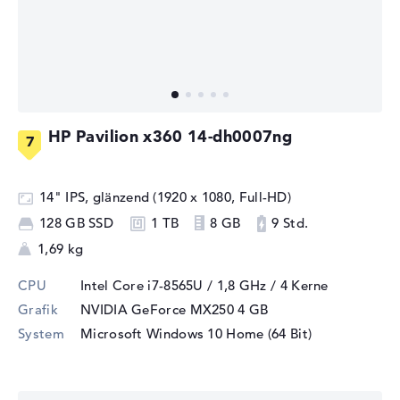
HP Pavilion x360 14-dh0007ng
14" IPS, glänzend (1920 x 1080, Full-HD)
128 GB SSD
1 TB
8 GB
9 Std.
1,69 kg
CPU
Intel Core i7-8565U / 1,8 GHz
/ 4 Kerne
Grafik
NVIDIA GeForce MX250
4 GB
System
Microsoft Windows 10 Home (64 Bit)