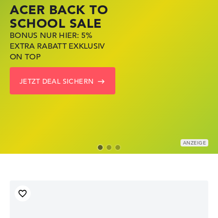
ACER BACK TO
HP STORE SSV
LENOVO
SCHOOL SALE
DEALS
LAPTOP DEALS
BONUS NUR HIER: 5%
JETZT ZUGREIFEN:
NOTEBOOKS BEI LENOVO
EXTRA RABATT EXKLUSIV
NOTEBOOKS BEI HP
JETZT KRÄFTIG REDUZIERT
ON TOP
KRÄFTIG REDUZIERT
LENOVO DEALS ZEIGEN
JETZT DEAL SICHERN
ZU DEN HP ANGEBOTEN