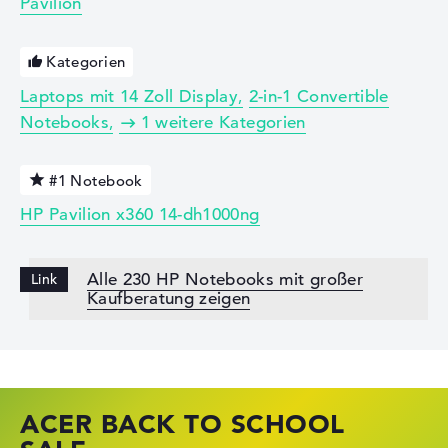
Pavilion
Kategorien
Laptops mit 14 Zoll Display
2-in-1 Convertible
Notebooks
1 weitere Kategorien
#1 Notebook
HP Pavilion x360 14-dh1000ng
Alle 230 HP Notebooks mit großer
Kaufberatung zeigen
ACER BACK TO SCHOOL
HP STORE SSV DEALS
LENOVO LAPTOP DEALS