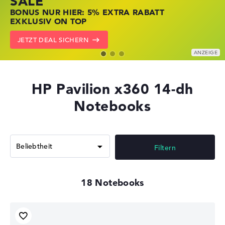
SALE
JETZT ZUGREIFEN: NOTEBOOKS BEI HP
NOTEBOOKS BEI LENOVO JETZT
BONUS NUR HIER: 5% EXTRA RABATT
KRÄFTIG REDUZIERT
KRÄFTIG REDUZIERT
EXKLUSIV ON TOP
ZU DEN HP ANGEBOTEN
LENOVO DEALS ZEIGEN
JETZT DEAL SICHERN
HP Pavilion x360 14-dh
Notebooks
Filtern
18