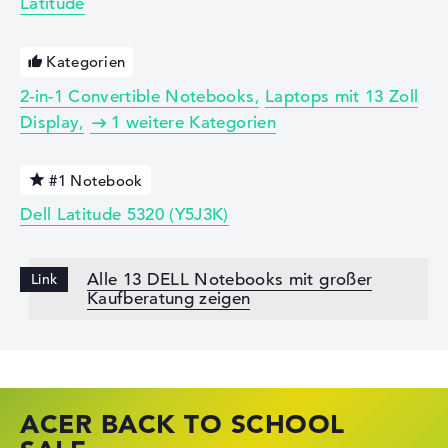
Latitude
Kategorien
2-in-1 Convertible Notebooks
Laptops mit 13 Zoll
Display
1 weitere Kategorien
#1 Notebook
Dell Latitude 5320 (Y5J3K)
Alle 13 DELL Notebooks mit großer
Kaufberatung zeigen
ACER BACK TO SCHOOL
HP STORE SSV DEALS
LENOVO LAPTOP DEALS