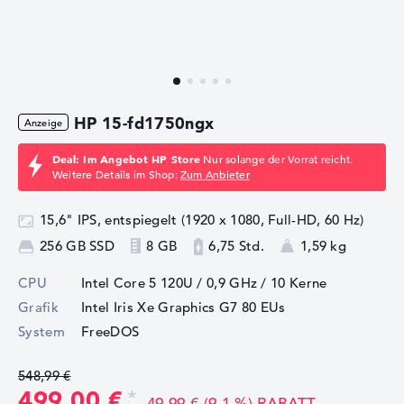
HP 15-fd1750ngx
Deal: Im Angebot HP Store
Nur solange der Vorrat reicht.
Weitere Details im Shop:
Zum Anbieter
15,6" IPS, entspiegelt (1920 x 1080, Full-HD, 60 Hz)
256 GB SSD
8 GB
6,75 Std.
1,59 kg
CPU
Intel Core 5 120U / 0,9 GHz
/ 10 Kerne
Grafik
Intel Iris Xe Graphics G7 80 EUs
System
FreeDOS
548,99 €
499,00 €
49,99 € (9,1 %) RABATT