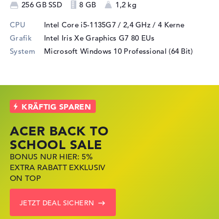
256 GB SSD
8 GB
1,2 kg
CPU
Intel Core i5-1135G7 / 2,4 GHz
/ 4 Kerne
Grafik
Intel Iris Xe Graphics G7 80 EUs
System
Microsoft Windows 10 Professional (64 Bit)
ACER BACK TO
HP STORE SSV
LENOVO
SCHOOL SALE
DEALS
LAPTOP DEALS
BONUS NUR HIER: 5%
JETZT ZUGREIFEN:
NOTEBOOKS BEI LENOVO
EXTRA RABATT EXKLUSIV
NOTEBOOKS BEI HP
JETZT KRÄFTIG REDUZIERT
ON TOP
KRÄFTIG REDUZIERT
LENOVO DEALS ZEIGEN
JETZT DEAL SICHERN
ZU DEN HP ANGEBOTEN