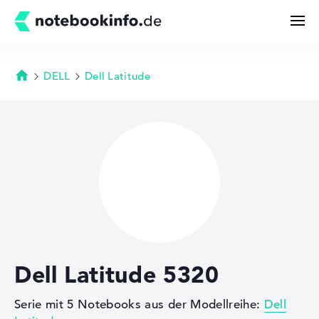
DELL
Dell Latitude
Startseite
Suchen
Konfigurator
Kaufberatung
Technik & Wissen
Dell Latitude 5320
Deals
Serie mit 5 Notebooks aus der Modellreihe:
Dell
Merkzettel