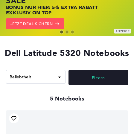
SALE
JETZT ZUGREIFEN: NOTEBOOKS BEI HP
NOTEBOOKS BEI LENOVO JETZT
BONUS NUR HIER: 5% EXTRA RABATT
KRÄFTIG REDUZIERT
KRÄFTIG REDUZIERT
EXKLUSIV ON TOP
ZU DEN HP ANGEBOTEN
LENOVO DEALS ZEIGEN
JETZT DEAL SICHERN
Dell Latitude 5320 Notebooks
Filtern
5