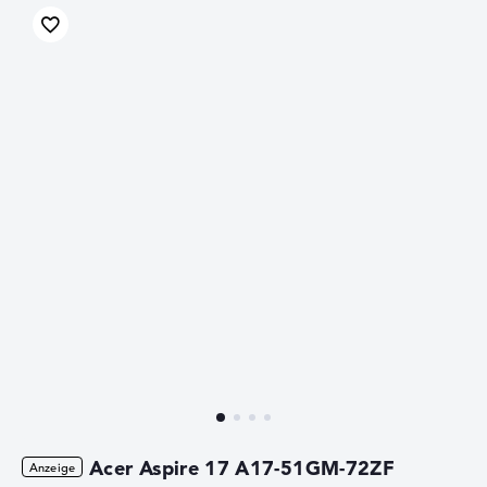
von 15 Watt, die auf eine cTDP-up 25 Watt gesteigert
werden kann, wodurch die Taktfrequenz auf 2,6 GHz
angehoben wird oder auf eine cTDP-down von 7,5 Watt
verringert werden kann, wodurch die Taktfrequenz auf
800 MHz reduziert wird.
Acer Aspire 17 A17-51GM-72ZF