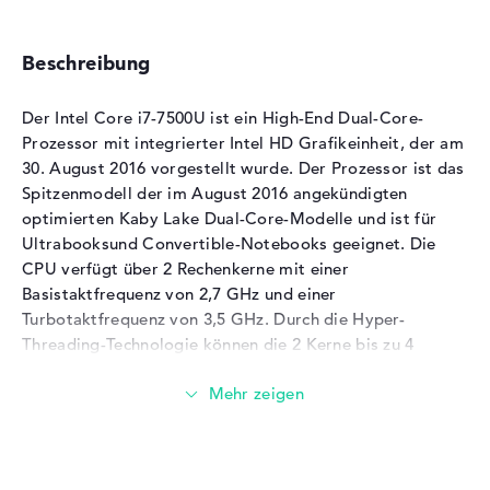
Beschreibung
Der Intel Core i7-7500U ist ein High-End Dual-Core-
Prozessor mit integrierter Intel HD Grafikeinheit, der am
30. August 2016 vorgestellt wurde. Der Prozessor ist das
Spitzenmodell der im August 2016 angekündigten
optimierten Kaby Lake Dual-Core-Modelle und ist für
Ultrabooksund Convertible-Notebooks geeignet. Die
CPU verfügt über 2 Rechenkerne mit einer
Basistaktfrequenz von 2,7 GHz und einer
Turbotaktfrequenz von 3,5 GHz. Durch die Hyper-
Threading-Technologie können die 2 Kerne bis zu 4
simultane Threads erzeugen. Der integrierte
Speichercontroller des Prozessors unterstützt bis zu 32
GB Dual-Channel DDR4-2133, LPDDR3-1866 und DDR3L-
1600 Speicher. Auf dem Prozessor ist auch eine Intel HD
620 GPU verbaut, die eine Basistaktfrequenz von 300