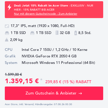
Deal: Jetzt 15% Rabatt im Acer Store
- EXKLUSIV - NUR
HIER - 15% RABATT BEI ACER
Nur mit diesem Gutscheincode - Zum Anbieter
17,3" IPS, matt (1920 x 1080, Full-HD)
1 TB SSD
1 TB SSD
32 GB
8,5 Std.
2,09 kg
CPU
Intel Core 7 150U / 1,2 GHz
/ 10 Kerne
Grafik
NVIDIA GeForce RTX 2050
4 GB
System
Microsoft Windows 11 Professional (64 Bit)
1.599,00 €
1.359,15 €
239,85 € (15 %) RABATT
Zum Gutschein & Anbieter
Acer Store, inkl. Versand,
Händlerangabe:
07.08.26 00:30