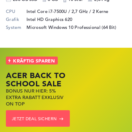
CPU
Intel Core i7-7500U / 2,7 GHz
/ 2 Kerne
Grafik
Intel HD Graphics 620
System
Microsoft Windows 10 Professional (64 Bit)
ACER BACK TO
HP STORE SSV
LENOVO LAPTOP
SCHOOL SALE
DEALS
DEALS
BONUS NUR HIER: 5%
JETZT ZUGREIFEN:
NOTEBOOKS BEI LENOVO
EXTRA RABATT EXKLUSIV
NOTEBOOKS BEI HP KRÄFTIG
JETZT KRÄFTIG REDUZIERT
ON TOP
REDUZIERT
LENOVO DEALS ZEIGEN
JETZT DEAL SICHERN
ZU DEN HP ANGEBOTEN