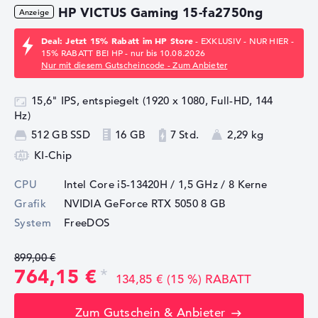
HP VICTUS Gaming 15-fa2750ng
Deal: Jetzt 15% Rabatt im HP Store
- EXKLUSIV - NUR HIER -
15% RABATT BEI HP - nur bis 10.08.2026
Nur mit diesem Gutscheincode - Zum Anbieter
15,6" IPS, entspiegelt (1920 x 1080, Full-HD, 144
Hz)
512 GB SSD
16 GB
7 Std.
2,29 kg
KI-Chip
CPU
Intel Core i5-13420H / 1,5 GHz
/ 8 Kerne
Grafik
NVIDIA GeForce RTX 5050
8 GB
System
FreeDOS
899,00 €
764,15 €
134,85 € (15 %) RABATT
Zum Gutschein & Anbieter