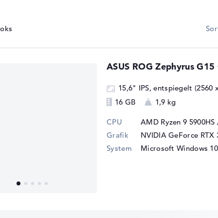
le, wie Cyberpunk 2077, auf hohen
TDP
 AMD Ryzen 9 5900HS zu einem
Speicherunters
r.
ASUS ROG Zephyrus G1
15,6" IPS, entspiegelt (2560
16 GB
1,9 kg
CPU
AMD Ryzen 9 5900HS 
Grafik
NVIDIA GeForce RTX 
System
Microsoft Windows 10 