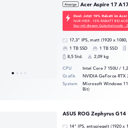
Acer Aspire 17 A
Deal: Jetzt 15% Rabatt im Acer
NUR HIER - 15% RABATT BEI ACE
Nur mit diesem Gutscheincode - 
17,3" IPS, matt (1920 x 1080,
1 TB SSD
1 TB SSD
8,5 Std.
2,09 kg
CPU
Intel Core 7 150U / 1,
Grafik
NVIDIA GeForce RTX 
System
Microsoft Windows 11 
Bit)
ASUS ROG Zephyrus G1
14" IPS, entspiegelt (1920 x 