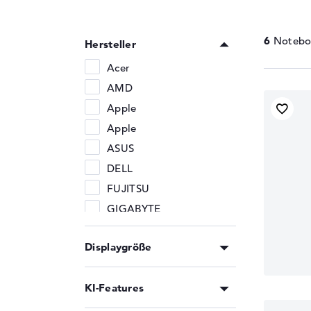
Grafikkarten alle momentan erhältlichen Spie
Grafikeinstellungen spielbar. Das macht den
6
Hersteller
stromsparenderen High-End Gaming Prozesso
Acer
AMD
Apple
Apple
ASUS
DELL
FUJITSU
GIGABYTE
HONOR
Displaygröße
HP
HUAWEI
KI-Features
Intel
Lenovo