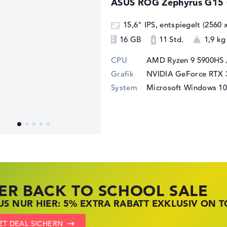
ASUS ROG Zephyrus G1
15,6" IPS, entspiegelt (2560
16 GB
11 Std.
1,9 kg
CPU
AMD Ryzen 9 5900HS 
Grafik
NVIDIA GeForce RTX 
System
Microsoft Windows 10 
ER BACK TO SCHOOL SALE
 STORE SSV DEALS
NOVO LAPTOP DEALS
S NUR HIER: 5% EXTRA RABATT EXKLUSIV ON T
T ZUGREIFEN: NOTEBOOKS BEI HP KRÄFTIG RED
BOOKS BEI LENOVO JETZT KRÄFTIG REDUZIERT
ZT DEAL SICHERN
DEN HP ANGEBOTEN
OVO DEALS ZEIGEN