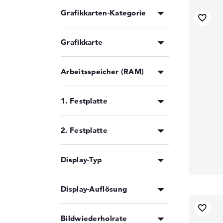
Grafikkarten-Kategorie
LG
MediaTek
Grafikkarte
MEDION
Microsoft
MSI
Arbeitsspeicher (RAM)
NVIDIA
PowerVR
1. Festplatte
Qualcomm
Razer
2. Festplatte
Samsung
TOSHIBA
Display-Typ
VAIO
Display-Auflösung
Bildwiederholrate