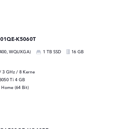
301QE-K5060T
x 2400, WQUXGA)
1 TB SSD
16 GB
/ 3 GHz
/ 8 Kerne
3050 Ti
4 GB
 Home (64 Bit)