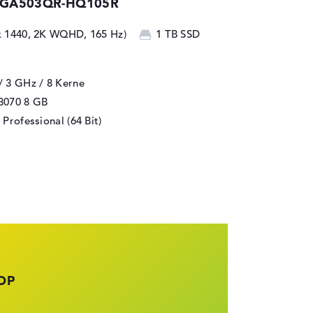
5 GA503QR-HQ105R
 x 1440, 2K WQHD, 165 Hz)
1 TB SSD
/ 3 GHz
/ 8 Kerne
3070
8 GB
Professional (64 Bit)
OP
UZIERT