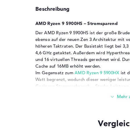
Beschreibung
AMD Ryzen 9 5900HS – Stromsparend
Der AMD Ryzen 9 5900HS ist der große Brud
ebenso auf der neuen Zen 3 Architektur mit 
höheren Taktraten. Der Basistakt liegt bei 3
4,6 GHz getaktet. Außerdem wird Hyperthread
und 16 virtuellen Threads gerechnet wird. Dur
Cache auf 16MB erhöht werden.
Im Gegensatz zum
AMD Ryzen 9 5900HX
ist 
Watt begrenzt, wodurch dieser weniger leistun
Geringer Stromverbrauch – Starke Leistung
Als integrierte Grafikkarte ist eine
AMD Rade
alltägliche Arbeiten, sowie Photoshop und Vi
auf etwas ältere Titel beschränkt, kein Prob
wird in der Regel in Kombination mit dedizie
Verglei
Beispiel im
ASUS ROG Zephyrus G15
in Kombi
3080
. Damit sind mit dem AMD Ryzen 9 5900H