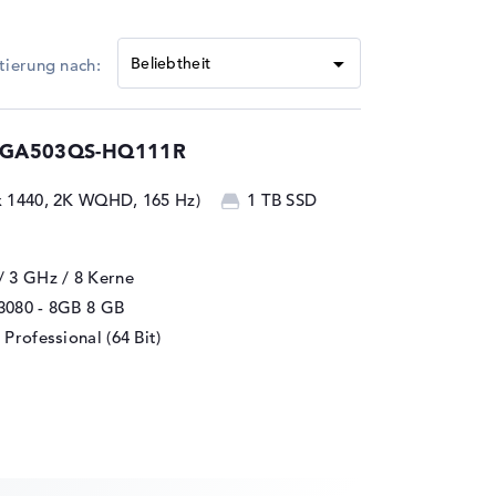
35 Watt
tützung
DDR4-3200, LPDDR4x-4266
5 GA503QS-HQ111R
 x 1440, 2K WQHD, 165 Hz)
1 TB SSD
/ 3 GHz
/ 8 Kerne
3080 - 8GB
8 GB
Professional (64 Bit)