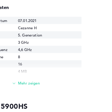
aten
atum
07.01.2021
Cezanne H
5. Generation
3 GHz
uenz
4,6 GHz
ne
8
16
4 MB
16 MB
nologie
7 nm
AMD Radeon RX Vega 8
(4000/5000)
9 5900HS
2100 MHz