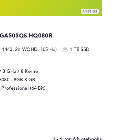
5 GA503QS-HQ080R
 x 1440, 2K WQHD, 165 Hz)
1 TB SSD
/ 3 GHz
/ 8 Kerne
3080 - 8GB
8 GB
Professional (64 Bit)
1 - 6
von
6