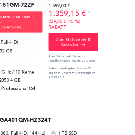
17-51GM-72ZF
1.599,00 €
1.359,15 €
 Store
- EXKLUSIV -
239,85 € (15 %)
R
RABATT
Zum Anbieter
Zum Gutschein &
 Full-HD)
Anbieter
32 GB
Acer Store, inkl. Versand,
Händlerangabe:
06.08.26 21:00
Zuletzt niedrigster Preis in 30
2 GHz
/ 10 Kerne
Tagen in unserem Preisvergleich:
1.219,05 €
2050
4 GB
Professional (64
4 GA401QM-HZ324T
1080, Full-HD, 144 Hz)
1 TB SSD