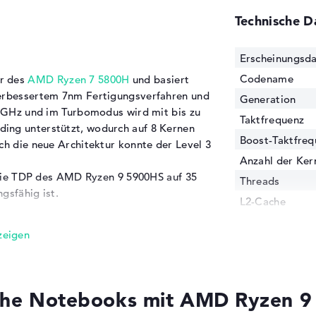
Technische D
Erscheinungsd
Codename
er des
AMD Ryzen 7 5800H
und basiert
verbessertem 7nm Fertigungsverfahren und
Generation
,3 GHz und im Turbomodus wird mit bis zu
Taktfrequenz
ing unterstützt, wodurch auf 8 Kernen
Boost-Taktfreq
ch die neue Architektur konnte der Level 3
Anzahl der Ker
die TDP des AMD Ryzen 9 5900HS auf 35
Threads
gsfähig ist.
L2-Cache
L3-Cache /
on RX Vega 8
verbaut. Damit sollten
SmartCache
deobearbeitung und Spiele, wenn es sich
Fertigungstech
lem darstellen. Der AMD Ryzen 9 5900HS
Interne Grafik
rten Grafikkarten angeboten, sowie zum
che Notebooks mit AMD Ryzen 
nation mit einer
NVIDIA GeForce GTX
S in Kombination mit dieser High-End
GPU Frequenz