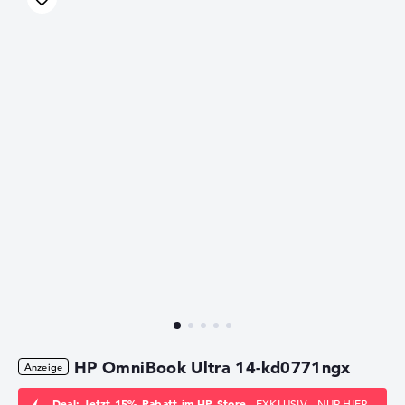
HP OmniBook Ultra 14-kd0771ngx
Deal: Jetzt 15% Rabatt im HP Store
- EXKLUSIV - NUR HIER -