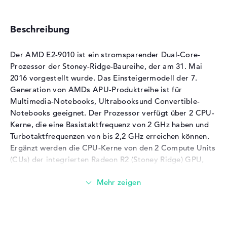
Beschreibung
Der AMD E2-9010 ist ein stromsparender Dual-Core-
Prozessor der Stoney-Ridge-Baureihe, der am 31. Mai
2016 vorgestellt wurde. Das Einsteigermodell der 7.
Generation von AMDs APU-Produktreihe ist für
Multimedia-Notebooks, Ultrabooksund Convertible-
Notebooks geeignet. Der Prozessor verfügt über 2 CPU-
Kerne, die eine Basistaktfrequenz von 2 GHz haben und
Turbotaktfrequenzen von bis 2,2 GHz erreichen können.
Ergänzt werden die CPU-Kerne von den 2 Compute Units
(CUs) der integrierten Radeon R2 (Stoney Ridge) GPU,
die mit bis zu 600 MHz takten können. Diese CUs können
für generelle Berechnungen benutzt werden, wodurch die
CPU-Kerne entlastet werden. Der integrierte
Speichercontroller des AMD E2-9010 unterstützt Single-
Channel DDR4-2133 Speicher. Die Southbridge mit I/O-