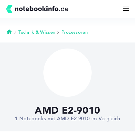
Technik & Wissen
Prozessoren
Startseite
Suchen
Konfigurator
Kaufberatung
Technik & Wissen
AMD E2-9010
Deals
1 Notebooks mit AMD E2-9010 im Vergleich
Merkzettel