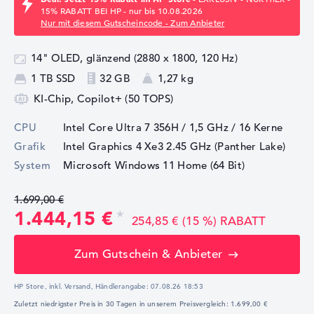
15% RABATT BEI HP - nur bis 10.08.2026
Nur mit diesem Gutscheincode - Zum Anbieter
14" OLED, glänzend (2880 x 1800, 120 Hz)
1 TB SSD
32 GB
1,27 kg
KI-Chip, Copilot+ (50 TOPS)
CPU
Intel Core Ultra 7 356H / 1,5 GHz
/ 16 Kerne
Grafik
Intel Graphics 4 Xe3 2.45 GHz (Panther Lake)
System
Microsoft Windows 11 Home (64 Bit)
1.699,00 €
1.444,15 €
254,85 € (15 %) RABATT
Zum Gutschein & Anbieter
HP Store, inkl. Versand,
Händlerangabe:
07.08.26 18:53
Zuletzt niedrigster Preis in 30 Tagen in unserem Preisvergleich: 1.699,00 €