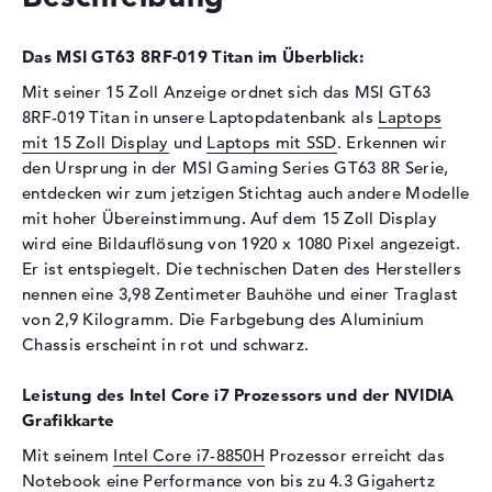
Festplatte
Das MSI GT63 8RF-019 Titan im Überblick:
Festplatte
256 GB SSD
Mit seiner 15 Zoll Anzeige ordnet sich das MSI GT63
Schnittstelle
M.2-Standard
8RF-019 Titan in unsere Laptopdatenbank als
Laptops
2. Festplatte
1 TB - 7200 rpm
mit 15 Zoll Display
und
Laptops mit SSD
. Erkennen wir
Schnittstelle (2.
Serial ATA 6,0 Gbit/s
den Ursprung in der MSI Gaming Series GT63 8R Serie,
Festplatte)
entdecken wir zum jetzigen Stichtag auch andere Modelle
mit hoher Übereinstimmung. Auf dem 15 Zoll Display
Optische Speicher
wird eine Bildauflösung von 1920 x 1080 Pixel angezeigt.
Laufwerks-Typ
ohne Laufwerk
Er ist entspiegelt. Die technischen Daten des Herstellers
nennen eine 3,98 Zentimeter Bauhöhe und einer Traglast
Display
von 2,9 Kilogramm. Die Farbgebung des Aluminium
Display-Typ
15,6" TFT
Chassis erscheint in rot und schwarz.
Max. Auflösung
1920 x 1080
Leistung des Intel Core i7 Prozessors und der NVIDIA
Auflösungstyp
Full-HD
Grafikkarte
Besonderheiten
Display, entspiegelt, LED-
Hintergrundbeleuchtung
Mit seinem
Intel Core i7-8850H
Prozessor erreicht das
Notebook eine Performance von bis zu 4.3 Gigahertz
Kartenleser