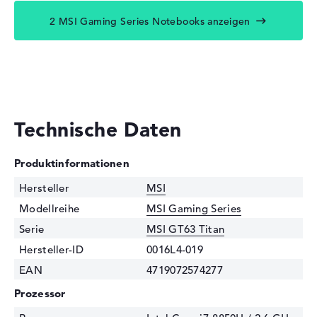
2 MSI Gaming Series Notebooks anzeigen
Technische Daten
Produktinformationen
Hersteller
MSI
Modellreihe
MSI Gaming Series
Serie
MSI GT63 Titan
Hersteller-ID
0016L4-019
EAN
4719072574277
Prozessor