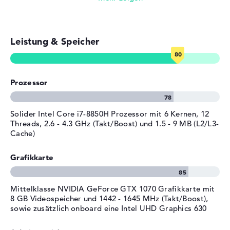
mit Beleuchtungseffekten,
NVIDIA G-SYNC für externe
E-Mails, Office Apps
Displays, NVIDIA Optimus,
Steelseries Gaming-Tastatur
Leistung & Speicher
Surfen im Internet
Stromversorgung
Akku
8 Zellen Lithium Ionen
Prozessor
Kapazität
75,2 Wh
Allgemein
Solider Intel Core i7-8850H Prozessor mit 6 Kernen, 12
Breite
39 cm
Threads, 2.6 - 4.3 GHz (Takt/Boost) und 1.5 - 9 MB (L2/L3-
Cache)
Tiefe
26,6 cm
Höhe
3,98 cm
Grafikkarte
Gewicht
2,9 kg
Material
Aluminium
Mittelklasse NVIDIA GeForce GTX 1070 Grafikkarte mit
Farbe
rot, schwarz
8 GB Videospeicher und 1442 - 1645 MHz (Takt/Boost),
sowie zusätzlich onboard eine Intel UHD Graphics 630
Betriebssystem / Software