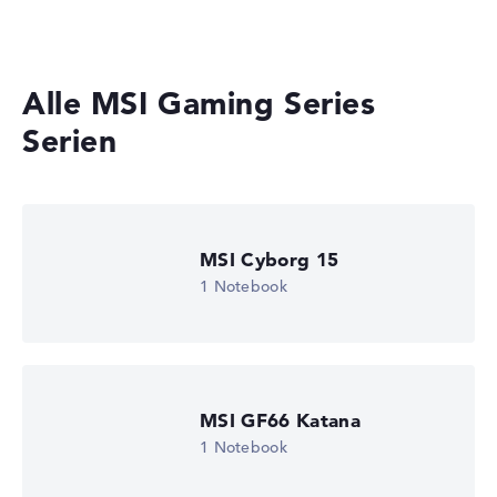
Laptops mit Windows 11
Gewicht
Alle MSI Gaming Series
Akzeptables Gewicht mit 2,9 kg
Serien
Höhe
Sehr groß mit 3,98 cm Höhe
MSI Cyborg 15
1 Notebook
Display
Auflösung
MSI GF66 Katana
1 Notebook
Entspiegeltes 15,6 Zoll Display mit solider Auflösung von
maximal 1920 x 1080