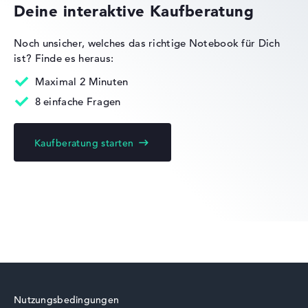
Deine interaktive Kaufberatung
Gewichtungen automatisch an.
Lob oder Kritik?
Wir freuen uns über dein Feedback
Noch unsicher, welches das richtige Notebook für Dich
ist?
Finde es heraus:
Maximal 2 Minuten
8 einfache Fragen
Kaufberatung starten
Nutzungsbedingungen