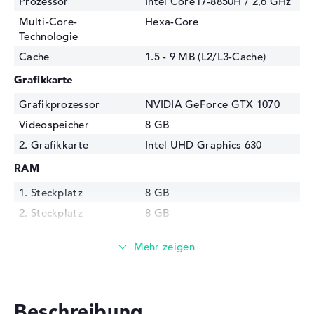
Prozessor
Intel Core i7-8850H / 2,6 GHz
Multi-Core-
Hexa-Core
Technologie
Cache
1.5 - 9 MB (L2/L3-Cache)
Grafikkarte
Grafikprozessor
NVIDIA GeForce GTX 1070
Videospeicher
8 GB
2. Grafikkarte
Intel UHD Graphics 630
RAM
1. Steckplatz
8 GB
2. Steckplatz
8 GB
3. Steckplatz
Frei
4. Steckplatz
Frei
Installiert
16 GB
Technologie
DDR4 SDRAM - PC4-21300 -
Beschreibung
2666 MHz