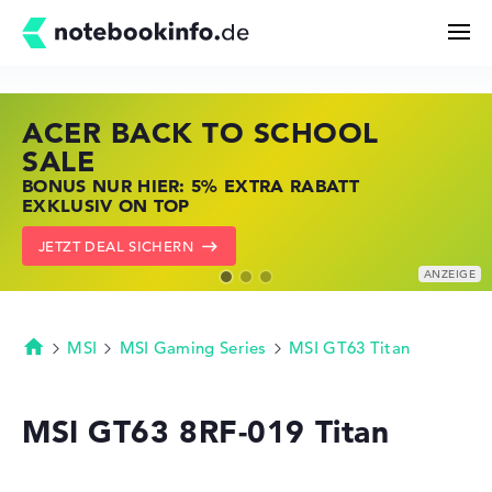
ACER BACK TO SCHOOL
HP STORE SSV DEALS
LENOVO LAPTOP DEALS
Suchen
SALE
JETZT ZUGREIFEN: NOTEBOOKS BEI HP
NOTEBOOKS BEI LENOVO JETZT
BONUS NUR HIER: 5% EXTRA RABATT
KRÄFTIG REDUZIERT
KRÄFTIG REDUZIERT
Konfigurator
EXKLUSIV ON TOP
ZU DEN HP ANGEBOTEN
LENOVO DEALS ZEIGEN
JETZT DEAL SICHERN
Kaufberatung
Technik & Wissen
MSI
MSI Gaming Series
MSI GT63 Titan
Startseite
Deals
MSI GT63 8RF-019 Titan
Merkzettel