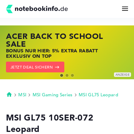
ACER BACK TO SCHOOL
HP STORE SSV DEALS
LENOVO LAPTOP DEALS
Suchen
SALE
JETZT ZUGREIFEN: NOTEBOOKS BEI HP
NOTEBOOKS BEI LENOVO JETZT
BONUS NUR HIER: 5% EXTRA RABATT
KRÄFTIG REDUZIERT
KRÄFTIG REDUZIERT
Konfigurator
EXKLUSIV ON TOP
ZU DEN HP ANGEBOTEN
LENOVO DEALS ZEIGEN
JETZT DEAL SICHERN
Kaufberatung
Technik & Wissen
MSI
MSI Gaming Series
MSI GL75 Leopard
Startseite
Deals
MSI GL75 10SER-072
Leopard
Merkzettel