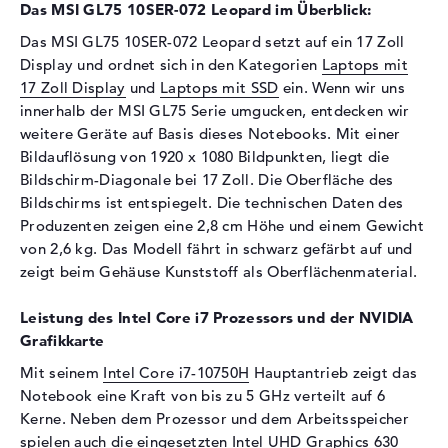
Das MSI GL75 10SER-072 Leopard im Überblick:
Schnittstelle
PCIe
Das MSI GL75 10SER-072 Leopard setzt auf ein 17 Zoll
Optische Speicher
Display und ordnet sich in den Kategorien
Laptops mit
Laufwerks-Typ
ohne Laufwerk
17 Zoll Display
und
Laptops mit SSD
ein. Wenn wir uns
innerhalb der MSI GL75 Serie umgucken, entdecken wir
Display
weitere Geräte auf Basis dieses Notebooks. Mit einer
Display-Typ
17,3" TFT
Bildauflösung von 1920 x 1080 Bildpunkten, liegt die
Max. Auflösung
1920 x 1080
Bildschirm-Diagonale bei 17 Zoll. Die Oberfläche des
Bildschirms ist entspiegelt. Die technischen Daten des
Auflösungstyp
Full-HD
Produzenten zeigen eine 2,8 cm Höhe und einem Gewicht
Besonderheiten
Display, entspiegelt, LED-
von 2,6 kg. Das Modell fährt in schwarz gefärbt auf und
Hintergrundbeleuchtung, IPS
zeigt beim Gehäuse Kunststoff als Oberflächenmaterial.
Panel
Kartenleser
Leistung des Intel Core i7 Prozessors und der NVIDIA
Grafikkarte
Unterstützte Flash-
microSD, SD Memory Card,
Speicherkarten
SDHC, SDXC
Mit seinem
Intel Core i7-10750H
Hauptantrieb zeigt das
Notebook eine Kraft von bis zu 5 GHz verteilt auf 6
Audio
Kerne. Neben dem Prozessor und dem Arbeitsspeicher
Soundkarte
Nahimic Audio Verstärker
spielen auch die eingesetzten Intel UHD Graphics 630