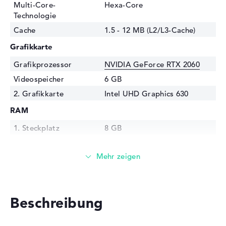
Multi-Core-
Hexa-Core
Technologie
Cache
1.5 - 12 MB (L2/L3-Cache)
Grafikkarte
Grafikprozessor
NVIDIA GeForce RTX 2060
Videospeicher
6 GB
2. Grafikkarte
Intel UHD Graphics 630
RAM
1. Steckplatz
8 GB
2. Steckplatz
8 GB
Installiert
16 GB
Technologie
DDR4 SDRAM - PC4-21300 -
2666 MHz
Festplatte
Beschreibung
Festplatte
512 GB SSD