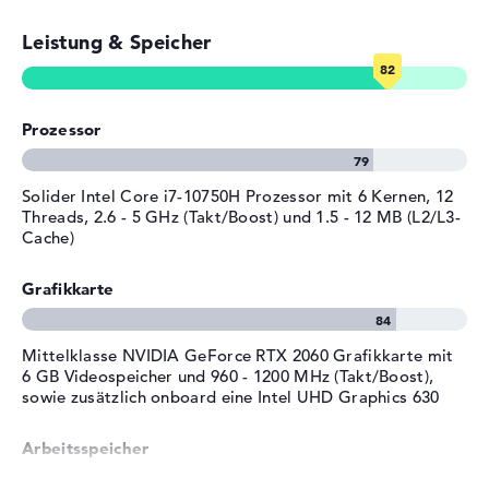
Tiefe
27,2 cm
Leistung & Speicher
E-Mails, Office Apps
Höhe
2,8 cm
Gewicht
2,6 kg
Surfen im Internet
Material
Kunststoff
Prozessor
Farbe
schwarz
Betriebssystem / Software
Solider Intel Core i7-10750H Prozessor mit 6 Kernen, 12
Threads, 2.6 - 5 GHz (Takt/Boost) und 1.5 - 12 MB (L2/L3-
Bereitgestelltes
Microsoft Windows 10 Home
Cache)
Betriebssystem
(64 Bit)
Herstellergarantie
Grafikkarte
Service & Support
2 Jahre Pick-up & Return-
Service
Mittelklasse NVIDIA GeForce RTX 2060 Grafikkarte mit
6 GB Videospeicher und 960 - 1200 MHz (Takt/Boost),
sowie zusätzlich onboard eine Intel UHD Graphics 630
Arbeitsspeicher