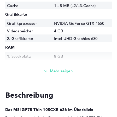
Cache
1 - 8 MB (L2/L3-Cache)
Grafikkarte
Grafikprozessor
NVIDIA GeForce GTX 1650
Videospeicher
4 GB
2. Grafikkarte
Intel UHD Graphics 630
RAM
1. Steckplatz
8 GB
2. Steckplatz
Frei
Installiert
8 GB
Technologie
DDR4 SDRAM - PC4-21300 -
2666 MHz
Festplatte
Beschreibung
Festplatte
512 GB SSD
Das MSI GF75 Thin 10SCXR-626 im Überblick:
Schnittstelle
PCIe