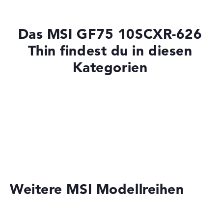
SDRAM - PC4-21300 - 2666 MHz
Speicher
Das MSI GF75 10SCXR-626
Thin findest du in diesen
Mittelgroßer 512 GB SSD Speicher
Kategorien
Mobilität
Laptops mit 15 Zoll Display
Laptops mit SSD
Akkulaufzeit
Gaming Laptops
Solide 7 Stunden Akkulaufzeit (Laut Herstellerangaben)
Weitere MSI Modellreihen
Gewicht
Moderates Gewicht mit 2,2 kg