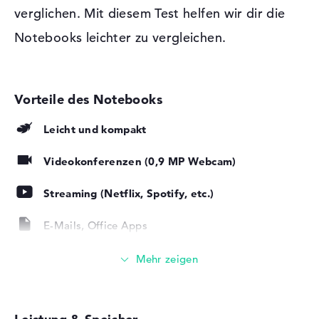
ermöglichen. An diese Anschlüsse passen auch gängige
verglichen. Mit diesem Test helfen wir dir die
Netzwerk
1 x Ethernet - RJ-45
Digitizer, Schreibgeräte und Joysticks. Sollte euch der
Notebooks leichter zu vergleichen.
Verschiedenes
Bildschirm des Modells zu klein sein, steht euch die
Chance zur Verfügung dieses Gerät per Kabel mit einem
Sonstiges
Cooler Boost, NVIDIA G-
LCD, Monitor oder Beamer zu verbinden. Die Tür ins
SYNC für externe Displays,
Netz findet das MSI GF75 Thin 10SCXR-626 wahlweise
NVIDIA Optimus
per Netzwerkkabel (Gigabit Ethernet) oder über WLAN
Stromversorgung
(802.11n). Smartphones oder Tablet PCs können auch per
Leicht und kompakt
Bluetooth 5.1 gekoppelt werden. Wenn ihr ein passendes
Akku
3 Zellen Lithium Polymer
Lesegerät für DVDs, CDs und Blu-ray Discs braucht,
Kapazität
51 Wh
Videokonferenzen (0,9 MP Webcam)
solltet ihr bei diesem Modell zu einer externen
Betriebszeit (bis zu)
7 Std.
Möglichkeit greifen. Innen ist kein Laufwerk vorhanden.
Streaming (Netflix, Spotify, etc.)
Allgemein
Windows 10 Betriebssystem und 2 Jahre Garantie
E-Mails, Office Apps
Breite
39,7 cm
Nach dem Anschalten eures neuen MSI GF75 Thin
Tiefe
26 cm
Surfen im Internet
10SCXR-626 startet die Konfiguration des vorhandenen
Höhe
2,31 cm
Microsoft Windows 10 Home (64 Bit) Betriebssystems.
Der Produzent ermöglicht für dieses Gerät eine Pick-up
Gewicht
2,2 kg
& Return-Service Sicherstellung von 2 Jahre.
Material
Aluminium