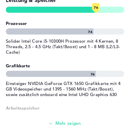
Leistung & Speicher
Farbe
schwarz
Betriebssystem / Software
Prozessor
Bereitgestelltes
Microsoft Windows 10 Home
Betriebssystem
(64 Bit)
Herstellergarantie
Solider Intel Core i5-10300H Prozessor mit 4 Kernen, 8
Threads, 2.5 - 4.5 GHz (Takt/Boost) und 1 - 8 MB (L2/L3-
Service & Support
2 Jahre Pick-up & Return-
Cache)
Service
Grafikkarte
Einsteiger NVIDIA GeForce GTX 1650 Grafikkarte mit 4
GB Videospeicher und 1395 - 1560 MHz (Takt/Boost),
sowie zusätzlich onboard eine Intel UHD Graphics 630
Arbeitsspeicher
Solide 8 GB (1 x 8 GB, 1 x Frei) Arbeitspeicher - DDR4