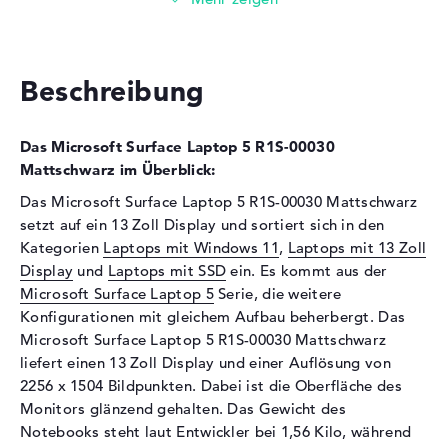
Festplatte
512 GB SSD
Schnittstelle
PCIe
Optische Speicher
Beschreibung
Laufwerks-Typ
ohne Laufwerk
Display
Das Microsoft Surface Laptop 5 R1S-00030
Mattschwarz im Überblick:
Display-Typ
13,5" TFT
Das Microsoft Surface Laptop 5 R1S-00030 Mattschwarz
Max. Auflösung
2256 x 1504
setzt auf ein 13 Zoll Display und sortiert sich in den
Besonderheiten
Multi-Touchscreen, glänzend,
Kategorien
Laptops mit Windows 11
,
Laptops mit 13 Zoll
LED-Hintergrundbeleuchtung,
Display
und
Laptops mit SSD
ein. Es kommt aus der
Gorilla Glass 3, Dolby Vision,
Microsoft Surface Laptop 5
Serie, die weitere
farbkalibriert, sRGB
Konfigurationen mit gleichem Aufbau beherbergt. Das
Audio
Microsoft Surface Laptop 5 R1S-00030 Mattschwarz
liefert einen 13 Zoll Display und einer Auflösung von
Soundkarte
Dolby Audio Premium
2256 x 1504 Bildpunkten. Dabei ist die Oberfläche des
Webcam
Monitors glänzend gehalten. Das Gewicht des
Notebooks steht laut Entwickler bei 1,56 Kilo, während
Sensorauflösung
0,9 MP