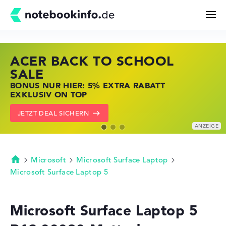
ACER BACK TO SCHOOL
HP STORE SSV DEALS
LENOVO LAPTOP DEALS
Suchen
SALE
JETZT ZUGREIFEN: NOTEBOOKS BEI HP
NOTEBOOKS BEI LENOVO JETZT
BONUS NUR HIER: 5% EXTRA RABATT
KRÄFTIG REDUZIERT
KRÄFTIG REDUZIERT
Konfigurator
EXKLUSIV ON TOP
ZU DEN HP ANGEBOTEN
LENOVO DEALS ZEIGEN
JETZT DEAL SICHERN
Kaufberatung
Technik & Wissen
Microsoft
Microsoft Surface Laptop
Startseite
Microsoft Surface Laptop 5
Deals
Microsoft Surface Laptop 5
Merkzettel