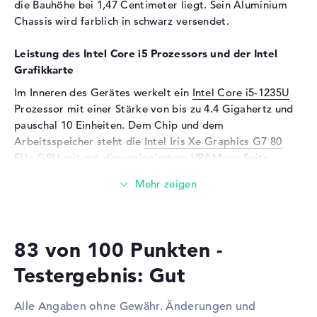
die Bauhöhe bei 1,47 Centimeter liegt. Sein Aluminium
Eingabegeräte
Chassis wird farblich in schwarz versendet.
Eingabegeräte
Multi-Touch-Trackpad, Multi-
Touchscreen, Stiftbasiert,
Leistung des Intel Core i5 Prozessors und der Intel
Tastatur
Grafikkarte
Tastatur
Beleuchtet (hintergrund)
Im Inneren des Gerätes werkelt ein
Intel Core i5-1235U
Prozessor mit einer Stärke von bis zu 4.4 Gigahertz und
Netzwerk
pauschal 10 Einheiten. Dem Chip und dem
WLAN
802.11a, 802.11ac, 802.11ax,
Arbeitsspeicher steht die
Intel Iris Xe Graphics G7 80
802.11b, 802.11g, 802.11n
EUs
GPU mit gut dimensioniertem VRAM zur Seite.
Bluetooth
Bluetooth 5.1
Wieviel Speicher hat das Microsoft Surface Laptop 5
Erweiterung / Konnektivität
R1S-00030 Mattschwarz?
Schnittstellen
1 x Surface Connect, 1 x
Ausgestattet mit LPDDR5 Komponenten, werden 8 GB
Thunderbolt 4, 1 x USB 3.1 -
83 von 100 Punkten -
Arbeitsspeicher (RAM) eingesetzt. Der Entwickler
Typ A
ermöglicht in diesem Laptop maximal 8 GByte. Euer
Video
1 x DisplayPort über USB-C
Testergebnis: Gut
Betriebssystem und allgemeine Ordner sitzen auf einer
Audio
1 x 2-in-1 Audio Jack
Festplatte mit 512 GB SSD Speicher.
(Kopfhörer/Mikrofon)
Alle Angaben ohne Gewähr. Änderungen und