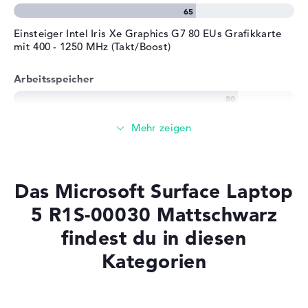
Einsteiger Intel Iris Xe Graphics G7 80 EUs Grafikkarte
mit 400 - 1250 MHz (Takt/Boost)
Arbeitsspeicher
Solide 8 GB Arbeitspeicher - LPDDR5
Speicher
Das Microsoft Surface Laptop
Mittelgroßer 512 GB SSD Speicher
5 R1S-00030 Mattschwarz
findest du in diesen
Mobilität
Kategorien
Akkulaufzeit