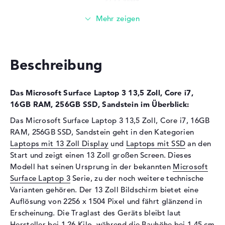
3733 MHz
Festplatte
Festplatte
256 GB SSD
Schnittstelle
PCIe
Beschreibung
Optische Speicher
Laufwerks-Typ
ohne Laufwerk
Das Microsoft Surface Laptop 3 13,5 Zoll, Core i7,
Display
16GB RAM, 256GB SSD, Sandstein im Überblick:
Display-Typ
13,5" TFT
Das Microsoft Surface Laptop 3 13,5 Zoll, Core i7, 16GB
RAM, 256GB SSD, Sandstein geht in den Kategorien
Max. Auflösung
2256 x 1504
Laptops mit 13 Zoll Display
und
Laptops mit SSD
an den
Besonderheiten
Multi-Touchscreen, glänzend,
Start und zeigt einen 13 Zoll großen Screen. Dieses
LED-Hintergrundbeleuchtung,
Modell hat seinen Ursprung in der bekannten
Microsoft
IPS Panel
Surface Laptop 3
Serie, zu der noch weitere technische
Audio
Varianten gehören. Der 13 Zoll Bildschirm bietet eine
Auflösung von 2256 x 1504 Pixel und fährt glänzend in
Soundkarte
Dolby Audio
Erscheinung. Die Traglast des Geräts bleibt laut
Mikrofon
vorhanden
Hersteller bei 1,26 Kilo, während die Bauhöhe bei 1,45 cm