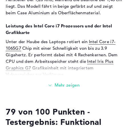
Webcam
liegt. Das Modell fährt in beige gefärbt auf und zeigt
beim Case Aluminium als Oberflächenmaterial.
Sensorauflösung
0,9 MP
Eingabegeräte
Leistung des Intel Core i7 Prozessors und der Intel
Grafikkarte
Eingabegeräte
Multi-Touch-Trackpad, Multi-
Touchscreen, Stiftbasiert,
Unter der Haube des Laptops rotiert ein
Intel Core i7-
Tastatur
1065G7
Chip mit einer Schnelligkeit von bis zu 3.9
Tastatur
Beleuchtet (hintergrund)
Gigahertz. Er performt dabei mit 4 Rechenkernen. Dem
CPU und dem Arbeitsspeicher steht die
Intel Iris Plus
Netzwerk
Graphics G7
Grafikeinheit mit integriertem
WLAN
802.11a, 802.11ac, 802.11ax,
Videospeicher zur Verfügung.
802.11b, 802.11g, 802.11n
Wieviel Speicher hat das Microsoft Surface Laptop 3
Bluetooth
Bluetooth 5
13,5 Zoll, Core i7, 16GB RAM, 256GB SSD, Sandstein?
Erweiterung / Konnektivität
Der 16 GByte große RAM kommt mit der bekannten
Schnittstellen
1 x Surface Connect, 1 x USB
79 von 100 Punkten -
DDR4X SDRAM (PC4-29866 - 3733 MHz) Technologie.
3.0 - Typ A, 1 x USB 3.1 - Typ
Eine RAM-Erweiterung auf insgesamt bis zu 16 GByte ist
C
Testergebnis: Funktional
möglich. Wichtige Dateien, Dokumente, Videos und
Audio
1 x 2-in-1 Audio Jack