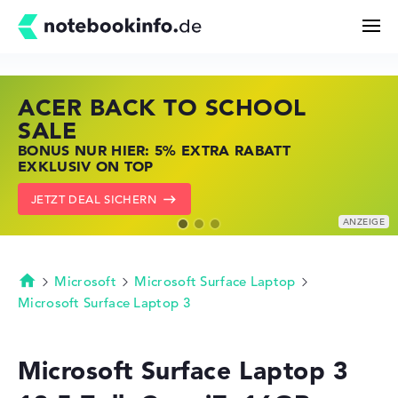
ACER BACK TO SCHOOL
HP STORE SSV DEALS
LENOVO LAPTOP DEALS
Suchen
SALE
JETZT ZUGREIFEN: NOTEBOOKS BEI HP
NOTEBOOKS BEI LENOVO JETZT
BONUS NUR HIER: 5% EXTRA RABATT
KRÄFTIG REDUZIERT
KRÄFTIG REDUZIERT
Konfigurator
EXKLUSIV ON TOP
ZU DEN HP ANGEBOTEN
LENOVO DEALS ZEIGEN
JETZT DEAL SICHERN
Kaufberatung
Technik & Wissen
Microsoft
Microsoft Surface Laptop
Startseite
Microsoft Surface Laptop 3
Deals
Microsoft Surface Laptop 3
Merkzettel