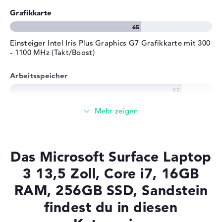
Grafikkarte
Einsteiger Intel Iris Plus Graphics G7 Grafikkarte mit 300
- 1100 MHz (Takt/Boost)
Arbeitsspeicher
Großer 16 GB Arbeitspeicher - DDR4X SDRAM - PC4-
29866 - 3733 MHz
Speicher
Das Microsoft Surface Laptop
256 GB SSD großer Speicher als Grundausstattung
3 13,5 Zoll, Core i7, 16GB
RAM, 256GB SSD, Sandstein
findest du in diesen
Mobilität