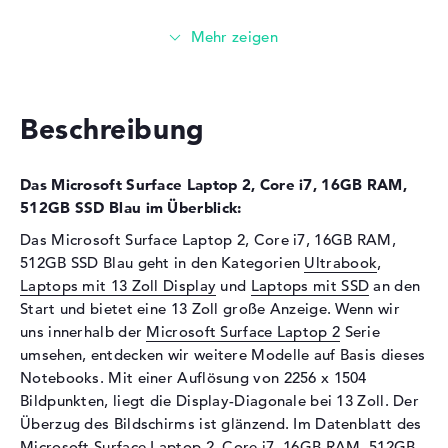
Festplatte
Festplatte
512 GB SSD
Schnittstelle
M.2-Standard
Optische Speicher
Beschreibung
Laufwerks-Typ
ohne Laufwerk
Display
Das Microsoft Surface Laptop 2, Core i7, 16GB RAM,
512GB SSD Blau im Überblick:
Display-Typ
13,5" TFT
Das Microsoft Surface Laptop 2, Core i7, 16GB RAM,
Max. Auflösung
2256 x 1504
512GB SSD Blau geht in den Kategorien
Ultrabook
,
Besonderheiten
Multi-Touchscreen, glänzend,
Laptops mit 13 Zoll Display
und
Laptops mit SSD
an den
LED-Hintergrundbeleuchtung,
Start und bietet eine 13 Zoll große Anzeige. Wenn wir
Gorilla Glass 3
uns innerhalb der
Microsoft Surface Laptop 2
Serie
Kartenleser
umsehen, entdecken wir weitere Modelle auf Basis dieses
Notebooks. Mit einer Auflösung von 2256 x 1504
Unterstützte Flash-
SD Memory Card
Bildpunkten, liegt die Display-Diagonale bei 13 Zoll. Der
Speicherkarten
Überzug des Bildschirms ist glänzend. Im Datenblatt des
Audio
Microsoft Surface Laptop 2, Core i7, 16GB RAM, 512GB