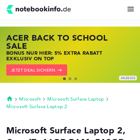
ACER BACK TO SCHOOL
HP STORE SSV DEALS
LENOVO LAPTOP DEALS
Suchen
SALE
JETZT ZUGREIFEN: NOTEBOOKS BEI HP
NOTEBOOKS BEI LENOVO JETZT
BONUS NUR HIER: 5% EXTRA RABATT
KRÄFTIG REDUZIERT
KRÄFTIG REDUZIERT
Konfigurator
EXKLUSIV ON TOP
ZU DEN HP ANGEBOTEN
LENOVO DEALS ZEIGEN
JETZT DEAL SICHERN
Kaufberatung
Technik & Wissen
Microsoft
Microsoft Surface Laptop
Startseite
Microsoft Surface Laptop 2
Deals
Microsoft Surface Laptop 2,
Merkzettel