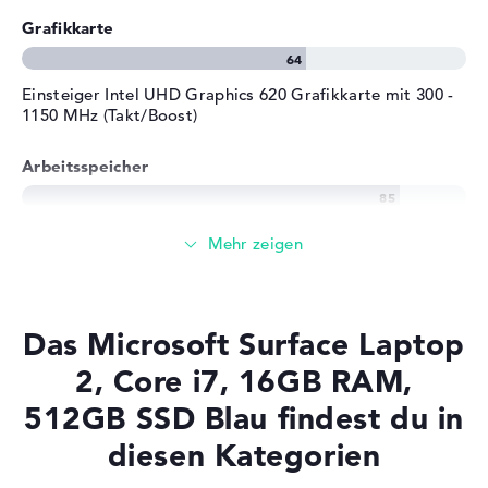
Grafikkarte
Einsteiger Intel UHD Graphics 620 Grafikkarte mit 300 -
1150 MHz (Takt/Boost)
Arbeitsspeicher
Großer 16 GB Arbeitspeicher - DDR3 SDRAM - PC3-
14900 - 1866 MHz
Speicher
Das Microsoft Surface Laptop
Mittelgroßer 512 GB SSD Speicher
2, Core i7, 16GB RAM,
512GB SSD Blau findest du in
diesen Kategorien
Mobilität