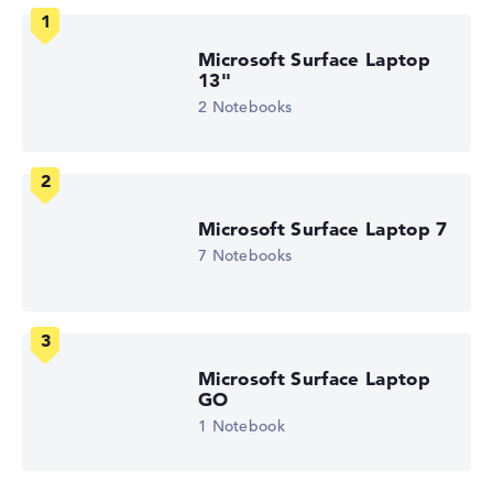
Microsoft Surface Laptop
Auflösung
13"
2 Notebooks
Hochauflösendes glänzendes 13,5 Zoll Display, mit einer
Auflösung von maximal 2256 x 1504
Microsoft Surface Laptop 7
Wie wir testen und bewerten
7 Notebooks
Wir helfen dir, technische Daten von Notebooks leichter
zu vergleichen. Unser Test-Algorithmus analysiert die
Datenblätter tausender Notebooks automatisch –
basierend auf über 23 Jahren Erfahrung in der Notebook-
Microsoft Surface Laptop
Kaufberatung.
GO
Die Gesamtnote
setzt sich aus drei Teilbewertungen
1 Notebook
zusammen:
Leistung & Speicher (60%):
Prozessor 40%,