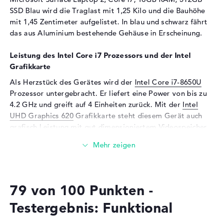
SSD Blau wird die Traglast mit 1,25 Kilo und die Bauhöhe
Soundkarte
onboard
mit 1,45 Zentimeter aufgelistet. In blau und schwarz fährt
Mikrofon
vorhanden
das aus Aluminium bestehende Gehäuse in Erscheinung.
Webcam
Leistung des Intel Core i7 Prozessors und der Intel
Sensorauflösung
0,9 MP
Grafikkarte
Eingabegeräte
Als Herzstück des Gerätes wird der
Intel Core i7-8650U
Eingabegeräte
Tastatur (Beleuchtet
Prozessor untergebracht. Er liefert eine Power von bis zu
(hintergrund)), Touchpad
4.2 GHz und greift auf 4 Einheiten zurück. Mit der
Intel
(Multi-Touch-Trackpad),
UHD Graphics 620
Grafikkarte steht diesem Gerät auch
Touchscreen (Multi-Touch)
grafisch Leistung mit gut dimensioniertem Videospeicher
Netzwerk
(VRAM) zur Verfügung.
WLAN
802.11a, 802.11b, 802.11g,
Wieviel Speicher hat das Microsoft Surface Laptop 2,
802.11n, 802.11ac
Core i7, 16GB RAM, 512GB SSD Blau?
Bluetooth
Bluetooth 4.0
79 von 100 Punkten -
Beziffert mit DDR3 SDRAM (PC3-14900 - 1866 MHz)
Erweiterung / Konnektivität
Komponenten, werden 16 GB Arbeitsspeicher (RAM)
Testergebnis: Funktional
zugeführt. Der Hersteller erlaubt in diesem Gerät
Schnittstellen
1 x USB 3.0