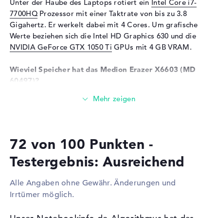
Unter der Haube des Laptops rotiert ein
Intel Core i7-
Kartenleser
7700HQ
Prozessor mit einer Taktrate von bis zu 3.8
Gigahertz. Er werkelt dabei mit 4 Cores. Um grafische
Unterstützte Flash-
SDHC, SDXC, SD Memory
Werte beziehen sich die Intel HD Graphics 630 und die
Speicherkarten
Card
NVIDIA GeForce GTX 1050 Ti
GPUs mit 4 GB VRAM.
Audio
Wieviel Speicher hat das Medion Erazer X6603 (MD
Soundkarte
Hi-Definition Audio
60497)?
Mikrofon
vorhanden
Das Medion Erazer X6603 (MD 60497) wird mit 16 GB
Webcam
Arbeitsspeicher (RAM) geliefert. Wer das Gerät danach
Sensorauflösung
2,1 MP
bis zu einer Obergrenze von 32 GByte hochstufen
möchte, benötigt DDR4 SDRAM (PC4-17000 - 2133 MHz)
Eingabegeräte
72 von 100 Punkten -
Arbeitsspeicher. Euer Betriebssystem und sämtliche
Eingabegeräte
Tastatur (Beleuchtet
Ordner verbleiben auf Speichermedien mit einem
Testergebnis: Ausreichend
(hintergrund)), Touchpad
Gesamtspeicher von 1.3 TB. Dafür sind die one HDD
(Multi-Touch-Trackpad)
Festplatte (1 TB) und one SDD Festplatte (256 GB)
Alle Angaben ohne Gewähr. Änderungen und
pflichtig.
Netzwerk
Irrtümer möglich.
Netzwerkkarte
Gigabit Ethernet
Diese Schnittstellen und Funkverbindungen sind an
(10/100/1000)