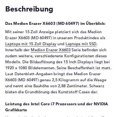
Festplatte
Beschreibung
Festplatte
256 GB SSD
Das Medion Erazer X6603 (MD 60497) im Überblick:
Schnittstelle
PCIe
2. Festplatte
1 TB - 5400 rpm
Mit seiner 15 Zoll Anzeige platziert sich das Medion
Erazer X6603 (MD 60497) in unserem Produktindex als
Schnittstelle (2.
Serial ATA
Laptops mit 15 Zoll Display
und
Laptops mit SSD
.
Festplatte)
Innerhalb der
Medion Erazer X6603
Serie befinden sich
Optische Speicher
zudem weitere, verschiedenene Konfigurationen dieses
Modells. Die Bildauflösung des 15 Inch Displays liegt bei
Laufwerks-Typ
ohne Laufwerk
1920 x 1080 Bildelementen. Seine Beschaffenheit ist matt.
Display
Laut Datenblatt-Angaben bringt das Medion Erazer
X6603 (MD 60497) genau 2,5 Kilogramm auf die Waage
Display-Typ
15,6" TFT
und nennt eine Bauhöhe von 2,88 Zentimeter. Schwarz
Max. Auflösung
1920 x 1080
bieten die Grundtönung des Kunststoff Cases dar.
Auflösungstyp
Full-HD
Besonderheiten
Display, matt, LED-
Leistung des Intel Core i7 Prozessors und der NVIDIA
Hintergrundbeleuchtung, IPS
Grafikkarte
Panel