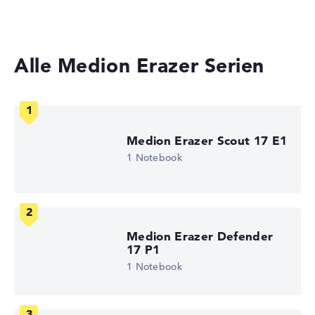
Laptops mit 17 Zoll Display
Kurze 2 Stunden Akkulaufzeit (Laut Herstellerangaben)
Gewicht
Alle Medion Erazer Serien
Moderates Gewicht mit 2,5 kg
Höhe
Medion Erazer Scout 17 E1
1 Notebook
Etwas größer mit 2,88 cm Höhe
Display
Medion Erazer Defender
17 P1
1 Notebook
Auflösung