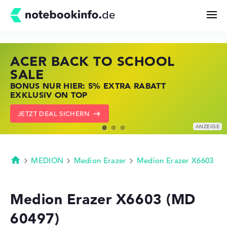
ACER BACK TO SCHOOL
HP STORE SSV DEALS
LENOVO LAPTOP DEALS
Suchen
SALE
JETZT ZUGREIFEN: NOTEBOOKS BEI HP
NOTEBOOKS BEI LENOVO JETZT
BONUS NUR HIER: 5% EXTRA RABATT
KRÄFTIG REDUZIERT
KRÄFTIG REDUZIERT
Konfigurator
EXKLUSIV ON TOP
ZU DEN HP ANGEBOTEN
LENOVO DEALS ZEIGEN
JETZT DEAL SICHERN
Kaufberatung
Technik & Wissen
MEDION
Medion Erazer
Medion Erazer X6603
Startseite
Deals
Medion Erazer X6603 (MD
60497)
Merkzettel