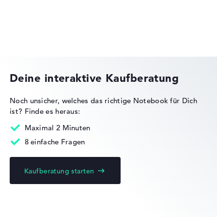
Wir arbeiten mit den offiziellen Herstellerangaben.
Fehlen Daten bei einzelnen Modellen, passen sich die
Gewichtungen automatisch an.
MEDION SPRCHRGD
Lob oder Kritik?
Wir freuen uns über dein Feedback
Deine interaktive Kaufberatung
Noch unsicher, welches das richtige Notebook für Dich
ist?
Finde es heraus:
Maximal 2 Minuten
8 einfache Fragen
Kaufberatung starten