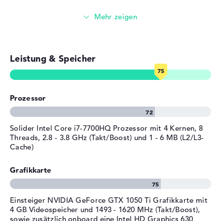
Akku
3 Zellen Lithium Polymer
Windows 10 Betriebssystem und 2 Jahre Garantie
Kapazität
3 mAh
Nach dem Hochfahren eures neuen Medion Erazer X6603
Betriebszeit (bis zu)
2 Std.
(MD 60497) kommt die Installation des beiliegenden
Allgemein
Microsoft Windows 10 Home (64 Bit) Betriebssystems.
Leistung & Speicher
Sollten nach der Anschaffung Fehler vorhanden sein, seid
Breite
38 cm
ihr über eine 2 Jahre Bring-In Service vom Hersteller
Tiefe
26,5 cm
abgesichert.
Höhe
2,88 cm
Prozessor
Gewicht
2,5 kg
Material
Kunststoff
Solider Intel Core i7-7700HQ Prozessor mit 4 Kernen, 8
Farbe
schwarz
Threads, 2.8 - 3.8 GHz (Takt/Boost) und 1 - 6 MB (L2/L3-
Cache)
Betriebssystem / Software
Grafikkarte
Bereitgestelltes
Microsoft Windows 10 Home
Betriebssystem
(64 Bit)
Herstellergarantie
Einsteiger NVIDIA GeForce GTX 1050 Ti Grafikkarte mit
4 GB Videospeicher und 1493 - 1620 MHz (Takt/Boost),
Service & Support
2 Jahre Bring-In Service
sowie zusätzlich onboard eine Intel HD Graphics 630