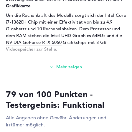
Soundkarte
SoundBlaster Studio Sound
Grafikkarte
Webcam
Um die Rechenkraft des Modells sorgt sich der
Intel Core
i7-13620H
Chip mit einer Effektivität von bis zu 4.9
Sensorauflösung
0,9 MP
Gigahertz und 10 Recheneinheiten. Dem Prozessor und
Eingabegeräte
dem RAM stehen die Intel UHD Graphics 64EUs und die
NVIDIA GeForce RTX 5060
Eingabegeräte
Multi-Touch-Trackpad,
Grafikchips mit 8 GB
Tastatur
Videospeicher zur Stelle.
Tastatur
Beleuchtet (hintergrund)
Wieviel Speicher hat das Medion Erazer Deputy 15 P1
Netzwerk
(30039891)?
WLAN
802.11a, 802.11ac, 802.11ax,
Für den Arbeitsspeicher stehen insgesamt 16 GB bereit.
802.11b, 802.11g, 802.11n
Dabei wird so genannter DDR5 Arbeitsspeicher (RAM)
Bluetooth
Bluetooth 5.2
79 von 100 Punkten -
eingebaut. Wer sein Notebook erweitern möchte, kann
dies bis maximal 32 GByte erledigen. Die Speichergröße
Erweiterung / Konnektivität
Testergebnis: Funktional
dieses Modells endet bei 1 TB SSD. In dieser Situation
Schnittstellen
1 x USB 2.0 - Typ A, 2 x USB
wird hier eine aktuelle Festplatte verbaut.
Alle Angaben ohne Gewähr. Änderungen und
3.2 - Typ A, 1 x USB 3.2 - Typ
C
Irrtümer möglich.
Diese Schnittstellen und Funkverbindungen sind an