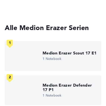
Kurze 4,5 Stunden Akkulaufzeit (Laut Herstellerangaben)
Laptops mit 17 Zoll Display
Gewicht
Alle Medion Erazer Serien
Hohes Gewicht mit 0 kg
Höhe
Medion Erazer Scout 17 E1
Handlich mit 2,4 cm Höhe
1 Notebook
Display
Medion Erazer Defender
17 P1
Auflösung
1 Notebook