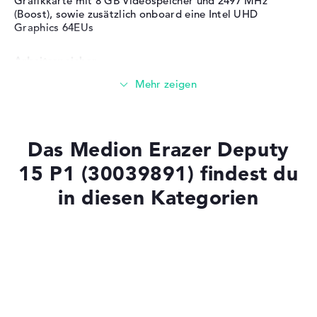
Grafikkarte mit 8 GB Videospeicher und 2497 MHz
(Boost), sowie zusätzlich onboard eine Intel UHD
Graphics 64EUs
Arbeitsspeicher
Großer 16 GB (2 x 8 GB) Arbeitspeicher - DDR5
Speicher
Das Medion Erazer Deputy
15 P1 (30039891) findest du
Großer 1 TB SSD Speicher
in diesen Kategorien
Mobilität
Laptops mit SSD
Laptops mit Windows 11
Akkulaufzeit
Gaming Laptops