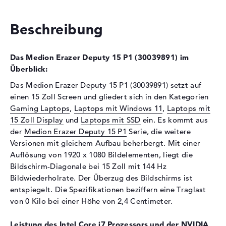
Festplatte
Beschreibung
Festplatte
1 TB SSD
Schnittstelle
PCIe
Das Medion Erazer Deputy 15 P1 (30039891) im
Optische Speicher
Überblick:
Laufwerks-Typ
ohne Laufwerk
Das Medion Erazer Deputy 15 P1 (30039891) setzt auf
einen 15 Zoll Screen und gliedert sich in den Kategorien
Display
Gaming Laptops
,
Laptops mit Windows 11
,
Laptops mit
Display-Typ
15,6" TFT
15 Zoll Display
und
Laptops mit SSD
ein. Es kommt aus
Max. Auflösung
1920 x 1080
der
Medion Erazer Deputy 15 P1
Serie, die weitere
Versionen mit gleichem Aufbau beherbergt. Mit einer
Auflösungstyp
Full-HD
Auflösung von 1920 x 1080 Bildelementen, liegt die
Bildwiederholrate
144 Hz
Bildschirm-Diagonale bei 15 Zoll mit 144 Hz
Besonderheiten
Display, entspiegelt, LED-
Bildwiederholrate. Der Überzug des Bildschirms ist
Hintergrundbeleuchtung, IPS
entspiegelt. Die Spezifikationen beziffern eine Traglast
Panel
von 0 Kilo bei einer Höhe von 2,4 Centimeter.
Audio
Leistung des Intel Core i7 Prozessors und der NVIDIA