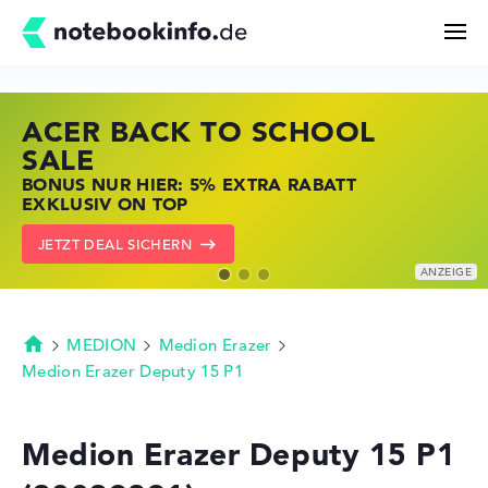
ACER BACK TO SCHOOL
HP STORE SSV DEALS
LENOVO LAPTOP DEALS
Suchen
SALE
JETZT ZUGREIFEN: NOTEBOOKS BEI HP
NOTEBOOKS BEI LENOVO JETZT
BONUS NUR HIER: 5% EXTRA RABATT
KRÄFTIG REDUZIERT
KRÄFTIG REDUZIERT
Konfigurator
EXKLUSIV ON TOP
ZU DEN HP ANGEBOTEN
LENOVO DEALS ZEIGEN
JETZT DEAL SICHERN
Kaufberatung
Technik & Wissen
MEDION
Medion Erazer
Startseite
Medion Erazer Deputy 15 P1
Deals
Medion Erazer Deputy 15 P1
Merkzettel