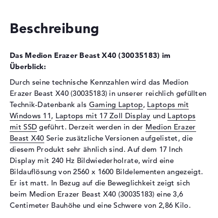
Technologie
DDR5 - 4800 MHZ
Festplatte
Beschreibung
Festplatte
1 TB SSD
Das Medion Erazer Beast X40 (30035183) im
Schnittstelle
PCIe
Überblick:
Optische Speicher
Durch seine technische Kennzahlen wird das Medion
Laufwerks-Typ
ohne Laufwerk
Erazer Beast X40 (30035183) in unserer reichlich gefüllten
Technik-Datenbank als
Gaming Laptop
,
Laptops mit
Display
Windows 11
,
Laptops mit 17 Zoll Display
und
Laptops
Display-Typ
17,3" TFT
mit SSD
geführt. Derzeit werden in der
Medion Erazer
Max. Auflösung
2560 x 1600
Beast X40
Serie zusätzliche Versionen aufgelistet, die
diesem Produkt sehr ähnlich sind. Auf dem 17 Inch
Auflösungstyp
WQXGA
Display mit 240 Hz Bildwiederholrate, wird eine
Bildwiederholrate
240 Hz
Bildauflösung von 2560 x 1600 Bildelementen angezeigt.
Besonderheiten
Display, matt, LED-
Er ist matt. In Bezug auf die Beweglichkeit zeigt sich
Hintergrundbeleuchtung, IPS
beim Medion Erazer Beast X40 (30035183) eine 3,6
Panel, NVIDIA G-SYNC
Centimeter Bauhöhe und eine Schwere von 2,86 Kilo.
Kartenleser