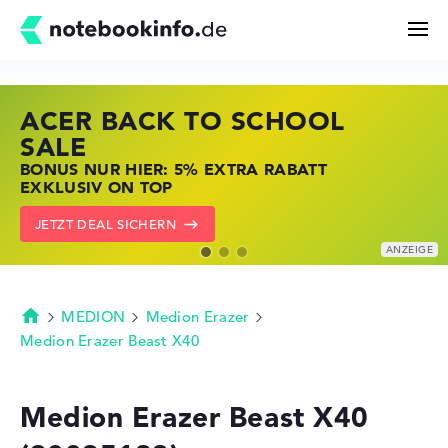
ACER BACK TO SCHOOL
HP STORE SSV DEALS
LENOVO LAPTOP DEALS
Suchen
SALE
JETZT ZUGREIFEN: NOTEBOOKS BEI HP
NOTEBOOKS BEI LENOVO JETZT
BONUS NUR HIER: 5% EXTRA RABATT
KRÄFTIG REDUZIERT
KRÄFTIG REDUZIERT
Konfigurator
EXKLUSIV ON TOP
ZU DEN HP ANGEBOTEN
LENOVO DEALS ZEIGEN
JETZT DEAL SICHERN
Kaufberatung
Technik & Wissen
MEDION
Medion Erazer
Startseite
Medion Erazer Beast X40
Deals
Medion Erazer Beast X40
Merkzettel