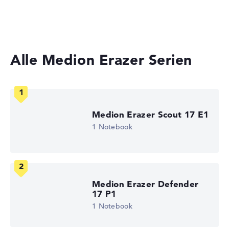
Laptops mit 17 Zoll Display
Kurze 3 Stunden Akkulaufzeit (Laut Herstellerangaben)
Gewicht
Alle Medion Erazer Serien
Akzeptables Gewicht mit 2,86 kg
Höhe
Medion Erazer Scout 17 E1
1 Notebook
Sehr groß mit 3,6 cm Höhe
Display
Medion Erazer Defender
17 P1
1 Notebook
Auflösung