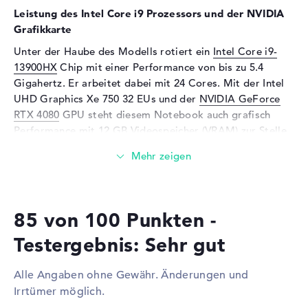
Leistung des Intel Core i9 Prozessors und der NVIDIA
Unterstützte Flash-
microSD, microSDHC,
Grafikkarte
Speicherkarten
microSDXC
Unter der Haube des Modells rotiert ein
Intel Core i9-
Audio
13900HX
Chip mit einer Performance von bis zu 5.4
Soundkarte
Nahimic 3D Sound
Gigahertz. Er arbeitet dabei mit 24 Cores. Mit der Intel
UHD Graphics Xe 750 32 EUs und der
NVIDIA GeForce
Mikrofon
vorhanden
RTX 4080
GPU steht diesem Notebook auch grafisch
Webcam
Performance mit 12 GB Videospeicher (VRAM) zur Stelle.
Sensorauflösung
2 MP
Wieviel Speicher hat das Medion Erazer Beast X40
Eingabegeräte
(30035183)?
Eingabegeräte
Multi-Touch-Trackpad,
Ausgestattet mit DDR5 (4800 MHZ) Technologie, werden
Tastatur
85 von 100 Punkten -
32 GByte Arbeitsspeicher (RAM) eingesetzt. Der
Tastatur
Beleuchtet (hintergrund)
Hersteller ermöglicht in diesem Gerät maximal 64
Testergebnis: Sehr gut
Gigabyte. Neben dem Betriebssystem könnt ihr eure
Netzwerk
allgemeinen Dateien, wie z.B. Bilder, Songs und Clips auf
Alle Angaben ohne Gewähr. Änderungen und
Netzwerkkarte
2,5 Gigabit Ethernet
einer 1 TB SSD großen Festplatte archivieren.
(10/100/1000/2500)
Irrtümer möglich.