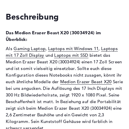
Installiert
32 GB
Technologie
DDR4 SDRAM - PC4-25600 -
Beschreibung
3200 MHz
Festplatte
Das Medion Erazer Beast X20 (30034924) im
Festplatte
1 TB SSD
Überblick:
Schnittstelle
PCIe
Als
Gaming Laptop
,
Laptops mit Windows 11
,
Laptops
Optische Speicher
mit 17 Zoll Display
und
Laptops mit SSD
bietet das
Medion Erazer Beast X20 (30034924) einen 17 Zoll Screen
Laufwerks-Typ
ohne Laufwerk
und ist somit vielseitig einsetzbar. Sollte euch diese
Display
Konfiguration dieses Notebooks nicht zusagen, könnt ihr
euch ähnliche Modelle der
Medion Erazer Beast X20
Serie
Display-Typ
17,3" TFT
bei uns angucken. Die Auflösung des 17 Inch Displays mit
Max. Auflösung
1920 x 1080
300 Hz Bildwiederholrate, zeigt 1920 x 1080 Pixel. Seine
Auflösungstyp
Full-HD
Beschaffenheit ist matt. In Beziehung auf die Portabilität
zeigt sich beim Medion Erazer Beast X20 (30034924) eine
Bildwiederholrate
300 Hz
2,6 Zentimeter Bauhöhe und ein Gewicht von 2,3
Besonderheiten
Display, matt, LED-
Kilogramm. Sein Kunststoff Gehäuse wird farblich in
Hintergrundbeleuchtung, IPS
schwarz versendet.