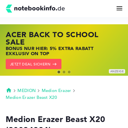
ACER BACK TO SCHOOL
HP STORE SSV DEALS
LENOVO LAPTOP DEALS
Suchen
SALE
JETZT ZUGREIFEN: NOTEBOOKS BEI HP
NOTEBOOKS BEI LENOVO JETZT
BONUS NUR HIER: 5% EXTRA RABATT
KRÄFTIG REDUZIERT
KRÄFTIG REDUZIERT
Konfigurator
EXKLUSIV ON TOP
ZU DEN HP ANGEBOTEN
LENOVO DEALS ZEIGEN
JETZT DEAL SICHERN
Kaufberatung
Technik & Wissen
MEDION
Medion Erazer
Startseite
Medion Erazer Beast X20
Deals
Medion Erazer Beast X20
Merkzettel