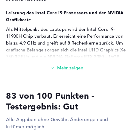
Panel, NVIDIA G-SYNC
Kartenleser
Leistung des Intel Core i9 Prozessors und der NVIDIA
Grafikkarte
Unterstützte Flash-
microSD, microSDHC,
Speicherkarten
microSDXC
Als Mittelpunkt des Laptops wird der
Intel Core i9-
11900H
Chip verbaut. Er erreicht eine Performance von
Audio
bis zu 4.9 GHz und greift auf 8 Rechenkerne zurück. Um
Soundkarte
Hi-Definition Audio
grafische Belange sorgen sich die Intel UHD Graphics Xe
750 32 EUs und die
NVIDIA GeForce RTX 3080 - 16GB
Webcam
GPUs mit 16 GB Videospeicher.
Webcam
vorhanden
Wieviel Speicher hat das Medion Erazer Beast X20
Eingabegeräte
(30034924)?
Eingabegeräte
Multi-Touch-Trackpad,
83 von 100 Punkten -
Bestückt mit DDR4 SDRAM (PC4-25600 - 3200 MHz)
Tastatur
Komponenten, sind 32 GB Arbeitsspeicher (RAM)
Tastatur
Beleuchtet (hintergrund)
Testergebnis: Gut
eingesetzt. Der Entwickler ermöglicht in diesem Gerät
Netzwerk
maximal 64 Gigabyte. Wichtige Files, E-Mails, Filme und
Alle Angaben ohne Gewähr. Änderungen und
Fotos archiviert ihr auf der eingebauten 1 TB SSD
Netzwerkkarte
Gigabit Ethernet
Irrtümer möglich.
Festplatte.
(10/100/1000)