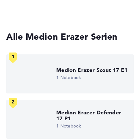
Laptops mit 17 Zoll Display
Kurze 3 Stunden Akkulaufzeit (Laut Herstellerangaben)
Gewicht
Alle Medion Erazer Serien
Moderates Gewicht mit 2,3 kg
Höhe
Medion Erazer Scout 17 E1
1 Notebook
Etwas größer mit 2,6 cm Höhe
Display
Medion Erazer Defender
17 P1
1 Notebook
Auflösung