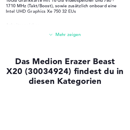
16GB Grafikkarte mit 16 GB Videospeicher und 780 -
Betriebssystem
(64 Bit)
1710 MHz (Takt/Boost), sowie zusätzlich onboard eine
Intel UHD Graphics Xe 750 32 EUs
Herstellergarantie
Arbeitsspeicher
Service & Support
2 Jahre Garantie
Sehr großer 32 GB (2 x 16 GB) Arbeitspeicher - DDR4
SDRAM - PC4-25600 - 3200 MHz
Das Medion Erazer Beast
Speicher
X20 (30034924) findest du in
diesen Kategorien
Großer 1 TB SSD Speicher
Mobilität
Laptops mit SSD
Laptops mit Windows 11
Akkulaufzeit
Gaming Laptops