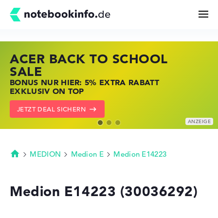
ACER BACK TO SCHOOL
HP STORE SSV DEALS
LENOVO LAPTOP DEALS
Suchen
SALE
JETZT ZUGREIFEN: NOTEBOOKS BEI HP
NOTEBOOKS BEI LENOVO JETZT
BONUS NUR HIER: 5% EXTRA RABATT
KRÄFTIG REDUZIERT
KRÄFTIG REDUZIERT
Konfigurator
EXKLUSIV ON TOP
ZU DEN HP ANGEBOTEN
LENOVO DEALS ZEIGEN
JETZT DEAL SICHERN
Kaufberatung
Technik & Wissen
MEDION
Medion E
Medion E14223
Startseite
Deals
Medion E14223 (30036292)
Merkzettel