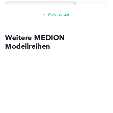
4 GB großer Arbeitspeicher als Grundausstattung -
LPDDR4
Speicher
Weitere MEDION
Einfacher 128 GB SSD Speicher für Einsteiger
Modellreihen
Mobilität
Akkulaufzeit
MEDION SPRCHRGD
Solide 9 Stunden Akkulaufzeit (Laut Herstellerangaben)
Gewicht