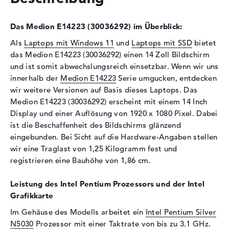
Laufwerks-Typ
ohne Laufwerk
Display
Das Medion E14223 (30036292) im Überblick:
Display-Typ
14" TFT
Als
Laptops mit Windows 11
und
Laptops mit SSD
bietet
das Medion E14223 (30036292) einen 14 Zoll Bildschirm
Max. Auflösung
1920 x 1080
und ist somit abwechslungsreich einsetzbar. Wenn wir uns
Auflösungstyp
Full-HD
innerhalb der
Medion E14223
Serie umgucken, entdecken
Besonderheiten
Display, glänzend, LED-
wir weitere Versionen auf Basis dieses Laptops. Das
Hintergrundbeleuchtung, IPS
Medion E14223 (30036292) erscheint mit einem 14 Inch
Panel
Display und einer Auflösung von 1920 x 1080 Pixel. Dabei
Kartenleser
ist die Beschaffenheit des Bildschirms glänzend
eingebunden. Bei Sicht auf die Hardware-Angaben stellen
Unterstützte Flash-
microSD
wir eine Traglast von 1,25 Kilogramm fest und
Speicherkarten
registrieren eine Bauhöhe von 1,86 cm.
Audio
Leistung des Intel Pentium Prozessors und der Intel
Soundkarte
Hi-Definition Audio
Grafikkarte
Webcam
Im Gehäuse des Modells arbeitet ein
Intel Pentium Silver
Sensorauflösung
0,9 MP
N5030
Prozessor mit einer Taktrate von bis zu 3.1 GHz.