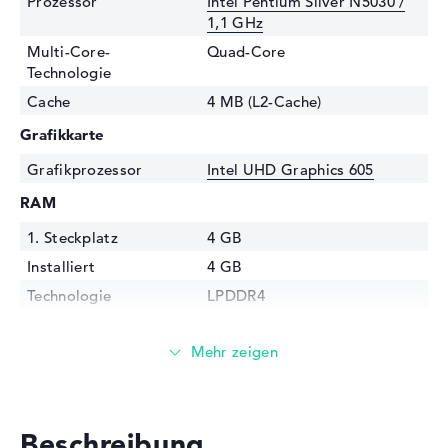
Prozessor
Intel Pentium Silver N5030 /
1,1 GHz
Multi-Core-
Quad-Core
Technologie
Cache
4 MB (L2-Cache)
Grafikkarte
Grafikprozessor
Intel UHD Graphics 605
RAM
1. Steckplatz
4 GB
Installiert
4 GB
Technologie
LPDDR4
Festplatte
Festplatte
128 GB SSD
Schnittstelle
Flash-Speicher
Optische Speicher
Beschreibung