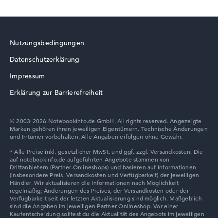
Wie wir testen und bewerten
Wir helfen dir, technische Daten von Notebooks leichter
Nutzungsbedingungen
zu vergleichen. Unser Test-Algorithmus analysiert die
Datenblätter tausender Notebooks automatisch –
Datenschutzerklärung
basierend auf über 23 Jahren Erfahrung in der Notebook-
Impressum
Kaufberatung.
Die Gesamtnote
Erklärung zur Barrierefreiheit
setzt sich aus drei Teilbewertungen
zusammen:
© 2003-2026 Notebookinfo.de GmbH. All rights reserved. Angezeigte
Leistung & Speicher (60%):
Prozessor 40%,
Marken gehören ihren jeweiligen Eigentümern. Technische Änderungen
Grafikkarte 30%, RAM 15%, Speicher 15%
und Irrtümer vorbehalten. Alle Angaben erfolgen ohne Gewähr.
Mobilität (20%):
Akkulaufzeit 50%, Gewicht 35%,
Höhe 15%
Display (20%):
Auflösung 100%
Wir arbeiten mit den offiziellen Herstellerangaben.
Fehlen Daten bei einzelnen Modellen, passen sich die
Gewichtungen automatisch an.