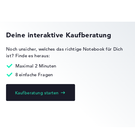
Medion Erazer
Besonders leichte 1,25 kg
Höhe
Deine interaktive Kaufberatung
Schlank mit 1,86 cm Höhe
Noch unsicher, welches das richtige Notebook für Dich
ist?
Finde es heraus:
Maximal 2 Minuten
Display
8 einfache Fragen
Kaufberatung starten
Auflösung
Glänzendes 14 Zoll IPS-Display mit solider Auflösung von
maximal 1920 x 1080