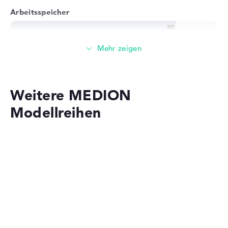
Arbeitsspeicher
Solide 8 GB (1 x 8 GB, 1 x Frei) Arbeitspeicher - DDR4
SDRAM - PC4-19200 - 2400 MHz
Speicher
Weitere MEDION
256 GB SSD großer Speicher als Grundausstattung
Modellreihen
Mobilität
Akkulaufzeit
MEDION SPRCHRGD
Einfache Akkulaufzeit mit 5,5 Stunden (Laut