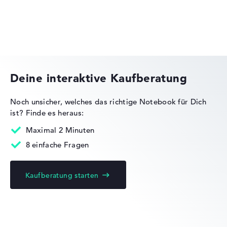
Herstellerangaben)
Gewicht
Medion Erazer
Leicht mit 1,8 kg
Deine interaktive Kaufberatung
Höhe
Noch unsicher, welches das richtige Notebook für Dich
Sehr schlank mit 1,75 cm Höhe
ist?
Finde es heraus:
Maximal 2 Minuten
8 einfache Fragen
Display
Kaufberatung starten
Auflösung
Mattes 15,6 Zoll IPS-Display mit solider Auflösung von