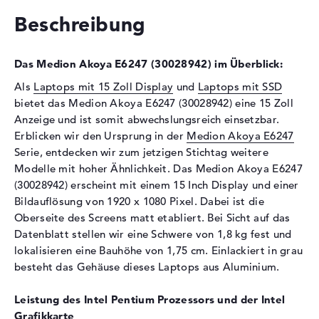
Festplatte
256 GB SSD
Beschreibung
Schnittstelle
M.2-Standard
Optische Speicher
Das Medion Akoya E6247 (30028942) im Überblick:
Laufwerks-Typ
ohne Laufwerk
Als
Laptops mit 15 Zoll Display
und
Laptops mit SSD
Display
bietet das Medion Akoya E6247 (30028942) eine 15 Zoll
Anzeige und ist somit abwechslungsreich einsetzbar.
Display-Typ
15,6" TFT
Erblicken wir den Ursprung in der
Medion Akoya E6247
Max. Auflösung
1920 x 1080
Serie, entdecken wir zum jetzigen Stichtag weitere
Auflösungstyp
Full-HD
Modelle mit hoher Ähnlichkeit. Das Medion Akoya E6247
Besonderheiten
Display, matt, LED-
(30028942) erscheint mit einem 15 Inch Display und einer
Hintergrundbeleuchtung, IPS
Bildauflösung von 1920 x 1080 Pixel. Dabei ist die
Panel
Oberseite des Screens matt etabliert. Bei Sicht auf das
Datenblatt stellen wir eine Schwere von 1,8 kg fest und
Kartenleser
lokalisieren eine Bauhöhe von 1,75 cm. Einlackiert in grau
Unterstützte Flash-
SD Memory Card, SDHC,
besteht das Gehäuse dieses Laptops aus Aluminium.
Speicherkarten
SDXC
Audio
Leistung des Intel Pentium Prozessors und der Intel
Grafikkarte