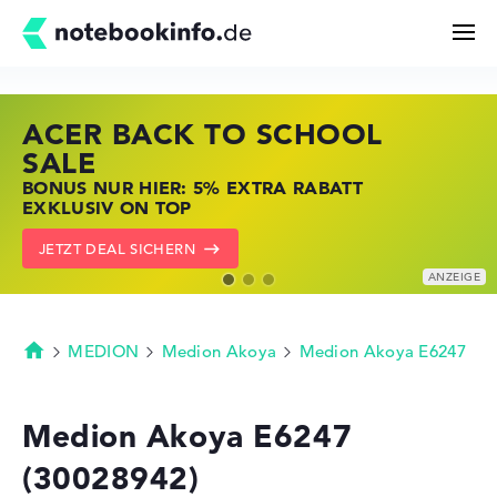
ACER BACK TO SCHOOL
HP STORE SSV DEALS
LENOVO LAPTOP DEALS
Suchen
SALE
JETZT ZUGREIFEN: NOTEBOOKS BEI HP
NOTEBOOKS BEI LENOVO JETZT
BONUS NUR HIER: 5% EXTRA RABATT
KRÄFTIG REDUZIERT
KRÄFTIG REDUZIERT
Konfigurator
EXKLUSIV ON TOP
ZU DEN HP ANGEBOTEN
LENOVO DEALS ZEIGEN
JETZT DEAL SICHERN
Kaufberatung
Technik & Wissen
MEDION
Medion Akoya
Medion Akoya E6247
Startseite
Deals
Medion Akoya E6247
(30028942)
Merkzettel