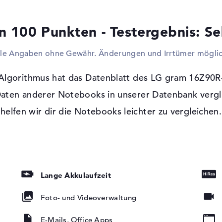
Schreibgeräte und Joysticks. Sollte euch 
genug sein, steht euch die Option offen d
n 100 Punkten - Testergebnis: Se
Monitor oder Projektor zu nutzen. Via Net
Adapter) und WLAN (802.11n) findet ihr
lle Angaben ohne Gewähr. Änderungen und Irrtümer möglic
und in euer Privatnetzwerk. Bluetooth 5.1 
Mobiltelefonen und Co. Dieses Modell verf
Veranlassung dafür ist der ausbleibende 
Algorithmus hat das Datenblatt des LG gram 16Z90R
Daten anderer Notebooks in unserer Datenbank vergli
t, LED-
Windows 11 Betriebssystem und 2 Jahre
tung, IPS Panel
helfen wir dir die Notebooks leichter zu vergleichen.
Nach dem Start eures neuen LG gram 16Z9
vorinstallierten Microsoft Windows 11 Hom
Probleme nach dem Einkauf sichtbar sein so
der sicheren Seite.
Lange Akkulaufzeit
Foto- und Videoverwaltung
E-Mails, Office Apps