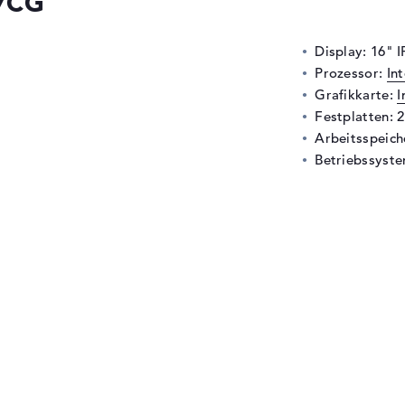
7CG
Display: 16" 
Prozessor:
In
Grafikkarte:
I
Festplatten: 
Arbeitsspeic
Betriebssyste