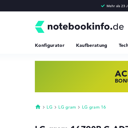
Konfigurator
Kaufberatung
Tec
AC
HP
LE
BONU
JETZ
NOTE
LG
LG gram
LG gram 16
Startseite