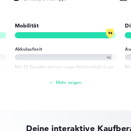
ad, Tastatur
Mobilität
Di
rund)
0/100/1000) via
Akkulaufzeit
Au
802.11ax,
Mit 23 Stunden extrem lange Akkulaufzeit (Laut
Mi
02.11n
2 -
Herstellerangaben)
ho
he)
Di
Gewicht
2 x USB 3.2 -
Besonders leichte 1,19 kg
r USB-C, 1 x
Höhe
ck
Deine interaktive Kaufbe