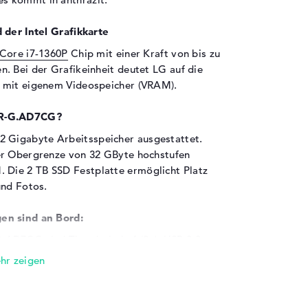
 der Intel Grafikkarte
 Core i7-1360P
Chip mit einer Kraft von bis zu
. Bei der Grafikeinheit deutet LG auf die
mit eigenem Videospeicher (VRAM).
0R-G.AD7CG?
Gigabyte Arbeitsspeicher ausgestattet.
er Obergrenze von 32 GByte hochstufen
Die 2 TB SSD Festplatte ermöglicht Platz
und Fotos.
en sind an Bord:
AD7CG sind Thunderbolt 4 (2x), USB 3.2 -
d HDMI (1x). Detailreiche Auflistungen dazu
t ihr Zubehör wie Speichersticks, Kartenleser
, sollt ihr dies mit den eingebauten USB-
 passen auch gängige Trackballs,