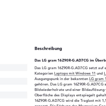
Beschreibung
Das LG gram 16Z90R-G.AD7CG im Überbl
Das LG gram 16Z90R-G.AD7CG setzt auf ein 
Kategorien
Laptops mit Windows 11
und
L
Ausgangspunk in der bekannten
LG gram 
gehören. Das LG gram 16Z90R-G.AD7CG set
Bildwiederholrate und einer Bildauflösung 
Oberfläche des Displays entspiegelt gehal
16Z90R-G.AD7CG wird die Traglast mit 1,
genannt. Die Färbung des Magnesium Case