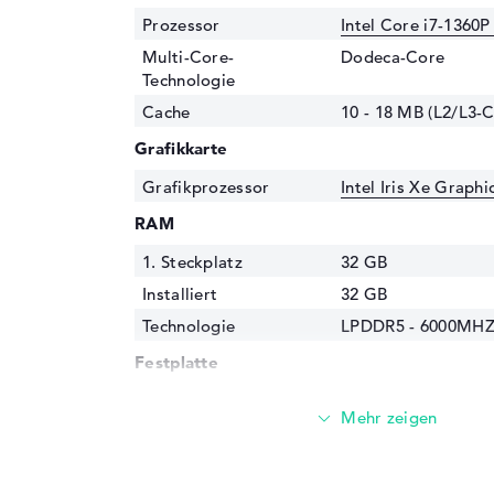
Prozessor
Intel Core i7-1360P
Multi-Core-
Dodeca-Core
Technologie
Cache
10 - 18 MB (L2/L3-
Grafikkarte
Grafikprozessor
Intel Iris Xe Graph
RAM
1. Steckplatz
32 GB
Installiert
32 GB
Technologie
LPDDR5 - 6000MH
Festplatte
Festplatte
2 TB SSD
Schnittstelle
PCIe
Optische Speicher