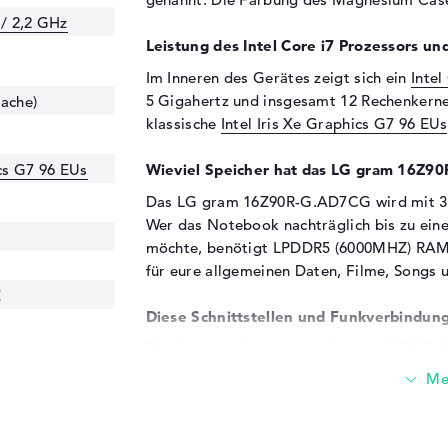
 / 2,2 GHz
Leistung des Intel Core i7 Prozessors und
Im Inneren des Gerätes zeigt sich ein
Intel
5 Gigahertz und insgesamt 12 Rechenkernen
Cache)
klassische
Intel Iris Xe Graphics G7 96 EUs
ics G7 96 EUs
Wieviel Speicher hat das LG gram 16Z9
Das LG gram 16Z90R-G.AD7CG wird mit 32 
Wer das Notebook nachträglich bis zu ein
möchte, benötigt LPDDR5 (6000MHZ) RAM. 
für eure allgemeinen Daten, Filme, Songs 
Z
Diese Schnittstellen und Funkverbindung
Die Kernanschlüsse des LG gram 16Z90R-G.
Typ A (2x), DisplayPort über USB-C (2x) un
findet ihr In den technischen Daten. Sollte
oder Scanner eurem System beilegen wollen
Ports ermöglichen. An diese Schnittstellen