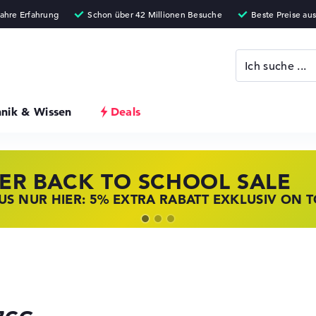
hnik & Wissen
Deals
ER BACK TO SCHOOL SALE
 STORE SSV DEALS
NOVO LAPTOP DEALS
S NUR HIER: 5% EXTRA RABATT EXKLUSIV ON 
T ZUGREIFEN: NOTEBOOKS BEI HP KRÄFTIG RED
BOOKS BEI LENOVO JETZT KRÄFTIG REDUZIERT