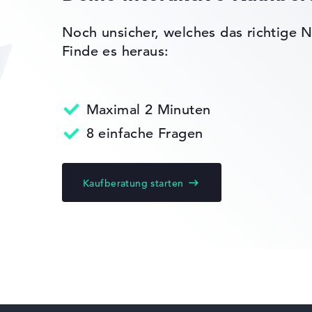
n)
Sehr schlank mit 1,68 cm Höhe
5 über Adapter
Noch unsicher, welches das richtige N
Finde es heraus:
 Kensington
bedded
Maximal 2 Minuten
MIL-STD 810H)
8 einfache Fragen
Kaufberatung starten
ks leichter zu vergleichen. Unser Test-Algorithmus analysiert 
Erfahrung in der Notebook-Kaufberatung.
ertungen zusammen:
, Grafikkarte 30%, RAM 15%, Speicher 15%
t 35%, Höhe 15%