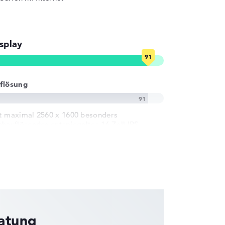
splay
flösung
t maximal 2560 x 1600 besonders
chauflösendes entspiegeltes 16 Zoll IPS-
splay und 60 Hz
ratung