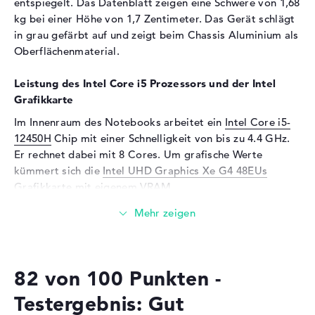
entspiegelt. Das Datenblatt zeigen eine Schwere von 1,68
Webcam
kg bei einer Höhe von 1,7 Zentimeter. Das Gerät schlägt
in grau gefärbt auf und zeigt beim Chassis Aluminium als
Sensorauflösung
0,9 MP
Oberflächenmaterial.
Eingabegeräte
Leistung des Intel Core i5 Prozessors und der Intel
Eingabegeräte
Multi-Touch-Trackpad,
Grafikkarte
Tastatur
Im Innenraum des Notebooks arbeitet ein
Intel Core i5-
Netzwerk
12450H
Chip mit einer Schnelligkeit von bis zu 4.4 GHz.
WLAN
802.11a, 802.11ac, 802.11ax,
Er rechnet dabei mit 8 Cores. Um grafische Werte
802.11b, 802.11g, 802.11n
kümmert sich die
Intel UHD Graphics Xe G4 48EUs
Bluetooth
Bluetooth 5.1
Grafikkarte mit eigenem VRAM.
Erweiterung / Konnektivität
Wieviel Speicher hat das HUAWEI MateBook D 16
Schnittstellen
1 x USB-C, 1 x USB 2.0 - Typ
2024, Core i5-12450H, 8GB RAM, 512GB SSD, Space
A, 1 x USB 3.2 - Typ A
Gray?
Video
1 x DisplayPort über USB-C, 1
82 von 100 Punkten -
Das HUAWEI MateBook D 16 2024, Core i5-12450H, 8GB
x HDMI 1.4
RAM, 512GB SSD, Space Gray wird mit 8 GByte
Testergebnis: Gut
Audio
1 x 2-in-1 Audio Jack
Arbeitsspeicher ausgestattet. Wer das Gerät zusätzlich