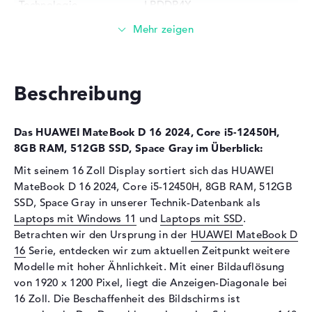
Technologie
LPDDR4X
Festplatte
Festplatte
512 GB SSD
Schnittstelle
PCIe
Beschreibung
Optische Speicher
Laufwerks-Typ
ohne Laufwerk
Das HUAWEI MateBook D 16 2024, Core i5-12450H,
Display
8GB RAM, 512GB SSD, Space Gray im Überblick:
Display-Typ
16" TFT
Mit seinem 16 Zoll Display sortiert sich das HUAWEI
MateBook D 16 2024, Core i5-12450H, 8GB RAM, 512GB
Max. Auflösung
1920 x 1200
SSD, Space Gray in unserer Technik-Datenbank als
Auflösungstyp
WUXGA
Laptops mit Windows 11
und
Laptops mit SSD
.
Besonderheiten
Display, entspiegelt, LED-
Betrachten wir den Ursprung in der
HUAWEI MateBook D
Hintergrundbeleuchtung, IPS
16
Serie, entdecken wir zum aktuellen Zeitpunkt weitere
Panel, HDR, sRGB
Modelle mit hoher Ähnlichkeit. Mit einer Bildauflösung
Audio
von 1920 x 1200 Pixel, liegt die Anzeigen-Diagonale bei
16 Zoll. Die Beschaffenheit des Bildschirms ist
Soundkarte
onboard