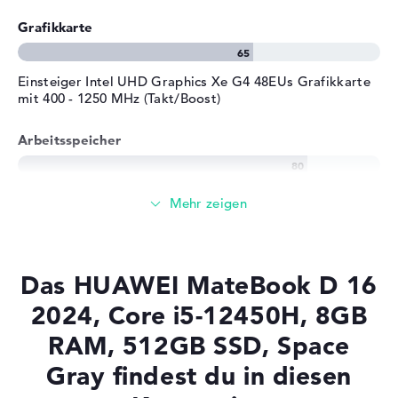
Grafikkarte
Einsteiger Intel UHD Graphics Xe G4 48EUs Grafikkarte
mit 400 - 1250 MHz (Takt/Boost)
Arbeitsspeicher
Solide 8 GB Arbeitspeicher - LPDDR4X
Speicher
Das HUAWEI MateBook D 16
Mittelgroßer 512 GB SSD Speicher
2024, Core i5-12450H, 8GB
RAM, 512GB SSD, Space
Mobilität
Gray findest du in diesen