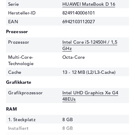
Serie
HUAWEI MateBook D 16
Hersteller-ID
8249140006101
EAN
6942103112027
Prozessor
Prozessor
Intel Core i5-12450H / 1,5
GHz
Multi-Core-
Octa-Core
Technologie
Cache
13 - 12 MB (L2/L3-Cache)
Grafikkarte
Grafikprozessor
Intel UHD Graphics Xe G4
48EUs
RAM
1. Steckplatz
8 GB
Installiert
8 GB