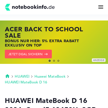
ACER BACK TO SCHOOL
HP STORE SSV DEALS
LENOVO LAPTOP DEALS
Suchen
SALE
JETZT ZUGREIFEN: NOTEBOOKS BEI HP
NOTEBOOKS BEI LENOVO JETZT
BONUS NUR HIER: 5% EXTRA RABATT
KRÄFTIG REDUZIERT
KRÄFTIG REDUZIERT
Konfigurator
EXKLUSIV ON TOP
ZU DEN HP ANGEBOTEN
LENOVO DEALS ZEIGEN
JETZT DEAL SICHERN
Kaufberatung
Technik & Wissen
HUAWEI
Huawei MateBook
Startseite
HUAWEI MateBook D 16
Deals
HUAWEI MateBook D 16
Merkzettel