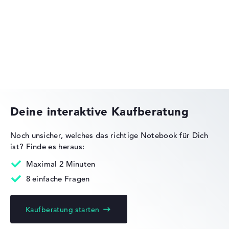
Mobilität (20%):
Akkulaufzeit 50%, Gewicht 35%,
Huawei MateBook
Höhe 15%
Display (20%):
Auflösung 100%
Wir arbeiten mit den offiziellen Herstellerangaben.
Fehlen Daten bei einzelnen Modellen, passen sich die
Gewichtungen automatisch an.
Lob oder Kritik?
Wir freuen uns über dein Feedback
Deine interaktive Kaufberatung
Noch unsicher, welches das richtige Notebook für Dich
ist?
Finde es heraus:
Maximal 2 Minuten
8 einfache Fragen
Kaufberatung starten