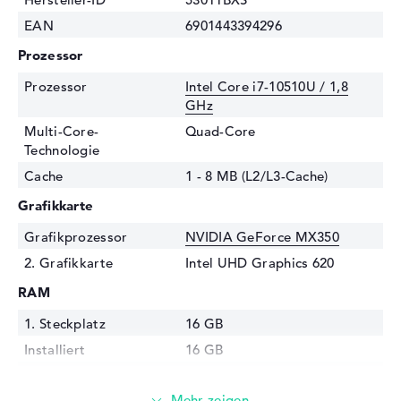
EAN
6901443394296
Prozessor
Prozessor
Intel Core i7-10510U / 1,8
GHz
Multi-Core-
Quad-Core
Technologie
Cache
1 - 8 MB (L2/L3-Cache)
Grafikkarte
Grafikprozessor
NVIDIA GeForce MX350
2. Grafikkarte
Intel UHD Graphics 620
RAM
1. Steckplatz
16 GB
Installiert
16 GB
Technologie
DDR4 SDRAM - PC4-17000 -
2133 MHz