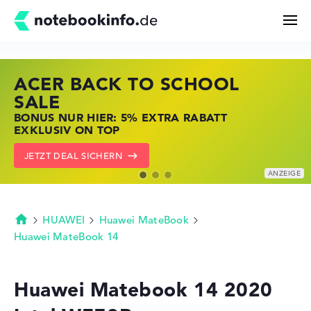
ACER BACK TO SCHOOL
HP STORE SSV DEALS
LENOVO LAPTOP DEALS
Suchen
SALE
JETZT ZUGREIFEN: NOTEBOOKS BEI HP
NOTEBOOKS BEI LENOVO JETZT
BONUS NUR HIER: 5% EXTRA RABATT
KRÄFTIG REDUZIERT
KRÄFTIG REDUZIERT
Konfigurator
EXKLUSIV ON TOP
ZU DEN HP ANGEBOTEN
LENOVO DEALS ZEIGEN
JETZT DEAL SICHERN
Kaufberatung
Technik & Wissen
HUAWEI
Huawei MateBook
Startseite
Huawei MateBook 14
Deals
Huawei Matebook 14 2020
Merkzettel