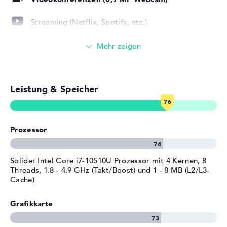
kriegst du Microsoft Windows 10 Home (64 Bit)
Material
Aluminium
vorinstalliert mit im Bundle dazu. Wenn technische
Streaming (Netflix, Spotify, etc.)
Farbe
grau
Probleme nach dem Kauf vorkommen sollten, seid ihr
Betriebssystem / Software
E-Mails, Office Apps
über die 2 Jahre Garantie gut ausgestattet.
Bereitgestelltes
Microsoft Windows 10 Home
Surfen im Internet
Betriebssystem
(64 Bit)
Herstellergarantie
Leistung & Speicher
Service & Support
2 Jahre Garantie
Prozessor
Solider Intel Core i7-10510U Prozessor mit 4 Kernen, 8
Threads, 1.8 - 4.9 GHz (Takt/Boost) und 1 - 8 MB (L2/L3-
Cache)
Grafikkarte