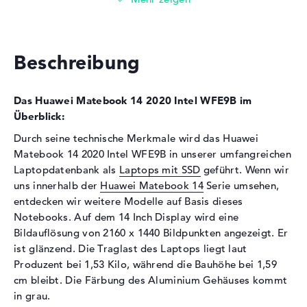
Festplatte
Festplatte
512 GB SSD
Beschreibung
Schnittstelle
PCIe
Optische Speicher
Das Huawei Matebook 14 2020 Intel WFE9B im
Laufwerks-Typ
ohne Laufwerk
Überblick:
Display
Durch seine technische Merkmale wird das Huawei
Matebook 14 2020 Intel WFE9B in unserer umfangreichen
Display-Typ
14" TFT
Laptopdatenbank als
Laptops mit SSD
geführt. Wenn wir
Max. Auflösung
2160 x 1440
uns innerhalb der
Huawei Matebook 14
Serie umsehen,
Besonderheiten
Multi-Touchscreen, glänzend,
entdecken wir weitere Modelle auf Basis dieses
LED-Hintergrundbeleuchtung,
Notebooks. Auf dem 14 Inch Display wird eine
IPS Panel
Bildauflösung von 2160 x 1440 Bildpunkten angezeigt. Er
Audio
ist glänzend. Die Traglast des Laptops liegt laut
Produzent bei 1,53 Kilo, während die Bauhöhe bei 1,59
Soundkarte
onboard
cm bleibt. Die Färbung des Aluminium Gehäuses kommt
Mikrofon
vorhanden
in grau.