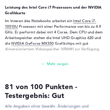
Webcam
Leistung des Intel Core i7 Prozessors und der NVIDIA
Sensorauflösung
0,9 MP
Grafikkarte
Eingabegeräte
Im Inneren des Notebooks arbeitet ein
Intel Core i7-
10510U
Prozessor mit einer Performance von bis zu 4.9
Eingabegeräte
Multi-Touch-Trackpad, Multi-
GHz. Er performt dabei mit 4 Cores. Dem CPU und dem
Touchscreen, Tastatur
Arbeitsspeicher stehen die Intel UHD Graphics 620 und
Tastatur
Beleuchtet (hintergrund)
die
NVIDIA GeForce MX350
Grafikchips mit gut
Netzwerk
dimensioniertem Videospeicher (VRAM) zur Verfügung.
WLAN
802.11a, 802.11ac, 802.11b,
Wieviel Speicher hat das Huawei Matebook 14 2020
802.11g, 802.11n
Intel WFE9B?
Bluetooth
Bluetooth 5
Der Arbeitsspeicher (RAM) ist mit 16 GB bestückt und
Erweiterung / Konnektivität
kommt mit der DDR4 SDRAM (PC4-17000 - 2133 MHz)
81 von 100 Punkten -
Technologie. Maximal können in diesem Modell 16 GB
Schnittstellen
1 x USB 2.0 - Typ A, 1 x USB
3.0 - Typ A, 1 x USB 3.1 - Typ
verbaut werden. Die 512 GB SSD Festplatte bietet Platz
Testergebnis: Gut
C
für eure allgemeinen Ordner, Video-Aufnahmen, Musik
und Zeichnungen.
Video
1 x DisplayPort über USB-C, 1
Alle Angaben ohne Gewähr. Änderungen und
x HDMI