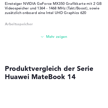
Einsteiger NVIDIA GeForce MX350 Grafikkarte mit 2 GB
Videospeicher und 1364 - 1468 MHz (Takt/Boost), sowie
zusätzlich onboard eine Intel UHD Graphics 620
Arbeitsspeicher
Großer 16 GB Arbeitspeicher - DDR4 SDRAM - PC4-
17000 - 2133 MHz
Speicher
Produktvergleich der Serie
Mittelgroßer 512 GB SSD Speicher
Huawei MateBook 14
Mobilität
Akkulaufzeit