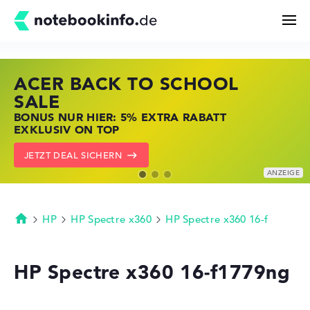
ACER BACK TO SCHOOL
HP STORE SSV DEALS
LENOVO LAPTOP DEALS
Suchen
SALE
JETZT ZUGREIFEN: NOTEBOOKS BEI HP
NOTEBOOKS BEI LENOVO JETZT
BONUS NUR HIER: 5% EXTRA RABATT
KRÄFTIG REDUZIERT
KRÄFTIG REDUZIERT
Konfigurator
EXKLUSIV ON TOP
ZU DEN HP ANGEBOTEN
LENOVO DEALS ZEIGEN
JETZT DEAL SICHERN
Kaufberatung
Technik & Wissen
HP
HP Spectre x360
HP Spectre x360 16-f
Startseite
Deals
HP Spectre x360 16-f1779ng
Merkzettel