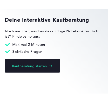
Gewicht
HP VICTUS
Leicht mit 2 kg
Deine interaktive Kaufberatung
Höhe
Noch unsicher, welches das richtige Notebook für Dich
ist?
Finde es heraus:
HP OMEN
Schlank mit 1,99 cm Höhe
Maximal 2 Minuten
8 einfache Fragen
Display
Kaufberatung starten
HP ProBook
Auflösung
Entspiegeltes 16 Zoll Display mit High-End-Auflösung
HP EliteBook
von maximal 3840 x 2400