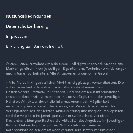
Nutzungsbedingungen
Wie wir testen und bewerten
Datenschutzerklärung
Wir helfen dir, technische Daten von Notebooks leichter
HP Essential
zu vergleichen. Unser Test-Algorithmus analysiert die
Impressum
Datenblätter tausender Notebooks automatisch –
Erklärung zur Barrierefreiheit
basierend auf über 23 Jahren Erfahrung in der Notebook-
Kaufberatung.
Die Gesamtnote
setzt sich aus drei Teilbewertungen
© 2003-2026 Notebookinfo.de GmbH. All rights reserved. Angezeigte
Marken gehören ihren jeweiligen Eigentümern. Technische Änderungen
zusammen:
HP ZBook
und Irrtümer vorbehalten. Alle Angaben erfolgen ohne Gewähr.
Leistung & Speicher (60%):
Prozessor 40%,
Grafikkarte 30%, RAM 15%, Speicher 15%
Mobilität (20%):
Akkulaufzeit 50%, Gewicht 35%,
Höhe 15%
Display (20%):
Auflösung 100%
HP HyperX OMEN
Wir arbeiten mit den offiziellen Herstellerangaben.
Fehlen Daten bei einzelnen Modellen, passen sich die
Gewichtungen automatisch an.