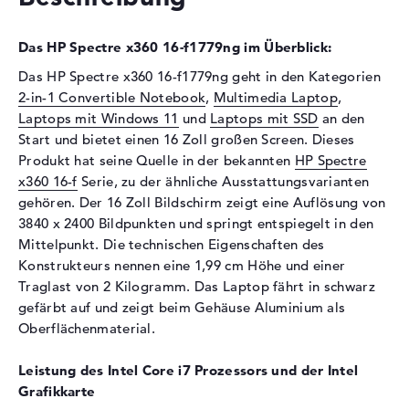
Schnittstelle
PCIe
Das HP Spectre x360 16-f1779ng im Überblick:
Optische Speicher
Das HP Spectre x360 16-f1779ng geht in den Kategorien
Laufwerks-Typ
ohne Laufwerk
2-in-1 Convertible Notebook
,
Multimedia Laptop
,
Display
Laptops mit Windows 11
und
Laptops mit SSD
an den
Start und bietet einen 16 Zoll großen Screen. Dieses
Display-Typ
16" TFT
Produkt hat seine Quelle in der bekannten
HP Spectre
Max. Auflösung
3840 x 2400
x360 16-f
Serie, zu der ähnliche Ausstattungsvarianten
Auflösungstyp
WQUXGA
gehören. Der 16 Zoll Bildschirm zeigt eine Auflösung von
3840 x 2400 Bildpunkten und springt entspiegelt in den
Besonderheiten
Multi-Touchscreen,
Mittelpunkt. Die technischen Eigenschaften des
entspiegelt, OLED-Display,
Corning Gorilla Glass NBT,
Konstrukteurs nennen eine 1,99 cm Höhe und einer
UWVA
Traglast von 2 Kilogramm. Das Laptop fährt in schwarz
gefärbt auf und zeigt beim Gehäuse Aluminium als
Kartenleser
Oberflächenmaterial.
Unterstützte Flash-
microSD
Speicherkarten
Leistung des Intel Core i7 Prozessors und der Intel
Grafikkarte
Audio