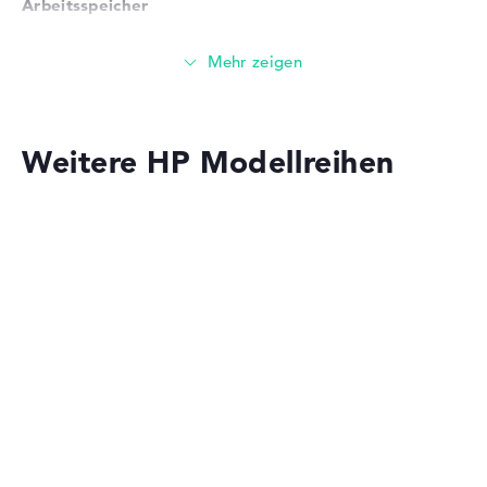
Arbeitsspeicher
Betriebssystem / Software
Bereitgestelltes
Microsoft Windows 11 Home
Sehr großer 32 GB Arbeitspeicher - DDR4 SDRAM - PC4-
Betriebssystem
(64 Bit)
25600 - 3200 MHz
Herstellergarantie
Speicher
Weitere HP Modellreihen
Service & Support
2 Jahre Garantie
Großer 2 TB SSD Speicher
Mobilität
HP OmniBook
Akkulaufzeit
Solide 9 Stunden Akkulaufzeit (Laut Herstellerangaben)