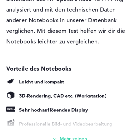
Schnittstellen
2 x Thunderbolt 4, 1 x USB 3.2
Vielzahl von Ports. Zu den Gipfelpunkten gehören auch
analysiert und mit den technischen Daten
- Typ A
Thunderbolt 4 (2x), USB 3.2 - Typ A (1x), DisplayPort über
anderer Notebooks in unserer Datenbank
Video
2 x DisplayPort über USB-C, 1
USB-C (2x) und HDMI 2.1 (1x). Es soll ein Digitalkamera
x HDMI 2.1
gekoppelt oder das Volumen mit einer optionalen
verglichen. Mit diesem Test helfen wir dir die
Hybrid-Platte aufgerüstet werden? Hierfür könnt ihr
Audio
1 x 2-in-1 Audio Jack
Notebooks leichter zu vergleichen.
schnell die untergebrachten USB-Anschlüsse einsetzen
(Kopfhörer/Mikrofon)
und bekannte Technik zum Upgraden des Notebooks
Verschiedenes
verwenden. Ihr versucht mit diesem Laptop eventuell
Integrierte Sicherheit
Fingerprint Reader,
euren ergrauten Desktop ersetzen? Dann schließt doch
Gesichtserkennung, TPM
einfach externe Anzeigen, Projektoren oder TVs an das
Embedded Security Chip 2.0,
Produkt an. Mit einem passenden Kabel ist das möglich.
Leicht und kompakt
Webcam-Abdeckung
Um das Chassis so kompakt wie möglich zu enwickeln,
Zubehör
HP Active-Stift, Hülle, USB-C
entschied der Entwickler das optische Lesegerät
3D-Rendering, CAD etc. (Workstation)
Hub
wegzulassen.
Sonstiges
360 Grad Scharnier, Bang &
Sehr hochauflösendes Display
Windows 11 Betriebssystem und 2 Jahre Garantie
Olufsen-Lautsprecher,
Beschleunigungssensor,
Mit Microsoft Windows 11 Home (64 Bit) ist auch eine
Professionelle Bild- und Videobearbeitung
Digitaler Kompass,
Programm-Grundlage für die Nutzung beigelegt. Sollten
Gyroscope, KI-Chip,
Gaming (Einsteiger)
nach dem Kauf Probleme vorkommen, seid ihr über eine