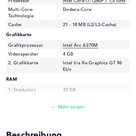
Prozessor
Intel Core i7-1260P / 1,5 GHz
Multi-Core-
Dodeca-Core
Technologie
Cache
21 - 18 MB (L2/L3-Cache)
Grafikkarte
Grafikprozessor
Intel Arc A370M
Videospeicher
4 GB
2. Grafikkarte
Intel Iris Xe Graphics G7 96
EUs
RAM
1. Steckplatz
32 GB
Installiert
32 GB
Technologie
DDR4 SDRAM - PC4-25600 -
3200 MHz
Festplatte
Beschreibung
Festplatte
2 TB SSD