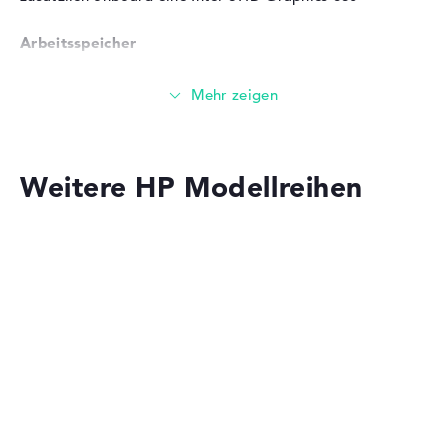
Service & Support
2 Jahre Pick-up & Return-
Service
Arbeitsspeicher
Großer 16 GB (2 x 8 GB) Arbeitspeicher - DDR4 SDRAM -
PC4-21300 - 2666 MHz
Speicher
Weitere HP Modellreihen
Mittelgroßer 512 GB SSD Speicher
Mobilität
HP OmniBook
Akkulaufzeit