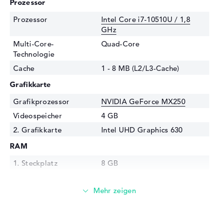
Prozessor
Prozessor
Intel Core i7-10510U / 1,8
GHz
Multi-Core-
Quad-Core
Technologie
Cache
1 - 8 MB (L2/L3-Cache)
Grafikkarte
Grafikprozessor
NVIDIA GeForce MX250
Videospeicher
4 GB
2. Grafikkarte
Intel UHD Graphics 630
RAM
1. Steckplatz
8 GB
2. Steckplatz
8 GB
Installiert
16 GB
Technologie
DDR4 SDRAM - PC4-21300 -
2666 MHz