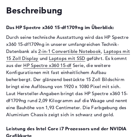
Festplatte
Beschreibung
Festplatte
512 GB SSD
Das HP Spectre x360 15-df1709ng im Überblick:
Schnittstelle
PCIe
Durch seine technische Ausstattung wird das HP Spectre
Optische Speicher
x360 15-df1709ng in unserer umfangreichen Technik-
Laufwerks-Typ
ohne Laufwerk
Datenbank als
2-in-1 Convertible Notebook
,
Laptops mit
15 Zoll Display
und
Laptops mit SSD
geführt. Es kommt
Display
aus der
HP Spectre x360 15-df
Serie, die weitere
Display-Typ
15,6" TFT
Konfigurationen mit fast einheitlichem Aufbau
Max. Auflösung
1920 x 1080
beherbergt. Der glänzend bestückte 15 Zoll Bildschirm
bringt eine Auflösung von 1920 x 1080 Pixel mit sich.
Auflösungstyp
Full-HD
Laut Hersteller-Angaben bringt das HP Spectre x360 15-
Besonderheiten
Multi-Touchscreen, glänzend,
df1709ng rund 2,09 Kilogramm auf die Waage und nennt
randlos, Corning Gorilla
eine Bauhöhe von 1,93 Centimeter. Die Farbgebung des
Glass NBT
Aluminium Chassis zeigt sich in schwarz und gold.
Kartenleser
Leistung des Intel Core i7 Prozessors und der NVIDIA
Unterstützte Flash-
microSD
Grafikkarte
Speicherkarten