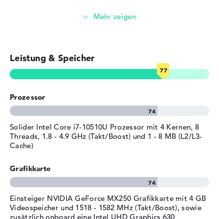
Stromversorgung
df1709ng startet die Personalisierung des mitgelieferten
Streaming (Netflix, Spotify, etc.)
Microsoft Windows 10 Home (64 Bit) Systems. Solltet ihr
Akku
6 Zellen Lithium Polymer
ein Problem mit dem HP Spectre x360 15-df1709ng
Kapazität
84 Wh
E-Mails, Office Apps
erhalten, könnt ihr die 2 Jahre Pick-up & Return-Service
Betriebszeit (bis zu)
16,5 Std.
in Anspruch nehmen.
Leistung & Speicher
Surfen im Internet
Allgemein
Breite
36,12 cm
Tiefe
25 cm
Prozessor
Höhe
1,93 cm
Gewicht
2,09 kg
Solider Intel Core i7-10510U Prozessor mit 4 Kernen, 8
Threads, 1.8 - 4.9 GHz (Takt/Boost) und 1 - 8 MB (L2/L3-
Material
Aluminium
Cache)
Farbe
schwarz, gold
Betriebssystem / Software
Grafikkarte
Bereitgestelltes
Microsoft Windows 10 Home
Betriebssystem
(64 Bit)
Einsteiger NVIDIA GeForce MX250 Grafikkarte mit 4 GB
Videospeicher und 1518 - 1582 MHz (Takt/Boost), sowie
Herstellergarantie
zusätzlich onboard eine Intel UHD Graphics 630