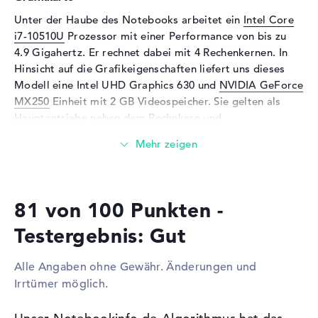
Unter der Haube des Notebooks arbeitet ein
Intel Core
Audio
i7-10510U
Prozessor mit einer Performance von bis zu
Soundkarte
Audio by Bang & Olufen
4.9 Gigahertz. Er rechnet dabei mit 4 Rechenkernen. In
ICEpower
Hinsicht auf die Grafikeigenschaften liefert uns dieses
Mikrofon
vorhanden
Modell eine Intel UHD Graphics 630 und
NVIDIA GeForce
MX250
Einheit mit 2 GB Videospeicher. Sie gelten als
Webcam
Hauptantriebe neben dem Rechnkern und
Sensorauflösung
0,9 MP
Arbeitsspeicher.
Eingabegeräte
Wieviel Speicher hat das HP Spectre x360 15-
Eingabegeräte
Tastatur (Beleuchtet
df1709ng?
(hintergrund)), Touchpad
81 von 100 Punkten -
Bestückt mit DDR4 SDRAM (PC4-21300 - 2666 MHz)
(Multi-Touch-Trackpad),
Technologie, sind 16 GB Arbeitsspeicher (RAM)
Touchscreen (Multi-Touch)
Testergebnis: Gut
eingesetzt. Der Entwickler ermöglicht in diesem Gerät
Netzwerk
maximal 16 Gigabyte. Das HP Spectre x360 15-df1709ng
Alle Angaben ohne Gewähr. Änderungen und
ermöglicht eine Festplatte Aufnahmefähigkeit von 512
WLAN
802.11a, 802.11b, 802.11g,
Irrtümer möglich.
802.11n, 802.11ac, 802.11ax
GB SSD.
Bluetooth
Bluetooth 5