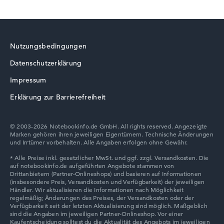
HP ZBook
Glänzendes 15,6 Zoll Display mit solider Auflösung von
maximal 1920 x 1080
Nutzungsbedingungen
Wie wir testen und bewerten
Datenschutzerklärung
HP ProBook
Wir helfen dir, technische Daten von Notebooks leichter
Impressum
zu vergleichen. Unser Test-Algorithmus analysiert die
Erklärung zur Barrierefreiheit
Datenblätter tausender Notebooks automatisch –
basierend auf über 23 Jahren Erfahrung in der Notebook-
Kaufberatung.
© 2003-2026 Notebookinfo.de GmbH. All rights reserved. Angezeigte
Die Gesamtnote
setzt sich aus drei Teilbewertungen
Marken gehören ihren jeweiligen Eigentümern. Technische Änderungen
HP VICTUS
und Irrtümer vorbehalten. Alle Angaben erfolgen ohne Gewähr.
zusammen:
Leistung & Speicher (60%):
Prozessor 40%,
Grafikkarte 30%, RAM 15%, Speicher 15%
Mobilität (20%):
Akkulaufzeit 50%, Gewicht 35%,
Höhe 15%
HP HyperX OMEN
Display (20%):
Auflösung 100%