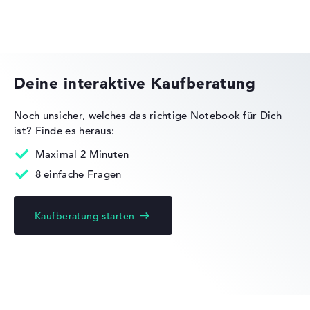
Sehr lange Akkulaufzeit mit 16,5 Stunden (Laut
Herstellerangaben)
HP OMEN
Gewicht
Deine interaktive Kaufberatung
Moderates Gewicht mit 2,09 kg
Noch unsicher, welches das richtige Notebook für Dich
Höhe
ist?
Finde es heraus:
HP Essential
Maximal 2 Minuten
Schlank mit 1,93 cm Höhe
8 einfache Fragen
Kaufberatung starten
Display
HP EliteBook
Auflösung