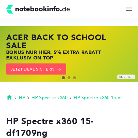
ACER BACK TO SCHOOL
HP STORE SSV DEALS
LENOVO LAPTOP DEALS
Suchen
SALE
JETZT ZUGREIFEN: NOTEBOOKS BEI HP
NOTEBOOKS BEI LENOVO JETZT
BONUS NUR HIER: 5% EXTRA RABATT
KRÄFTIG REDUZIERT
KRÄFTIG REDUZIERT
Konfigurator
EXKLUSIV ON TOP
ZU DEN HP ANGEBOTEN
LENOVO DEALS ZEIGEN
JETZT DEAL SICHERN
Kaufberatung
Technik & Wissen
HP
HP Spectre x360
HP Spectre x360 15-df
Startseite
Deals
HP Spectre x360 15-
df1709ng
Merkzettel