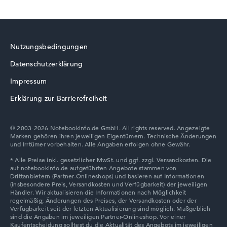
HP ProBook
Glänzendes 15,6 Zoll Display mit High-End-Auflösung
von maximal 3840 x 2160
Nutzungsbedingungen
Wie wir testen und bewerten
Datenschutzerklärung
HP EliteBook
Wir helfen dir, technische Daten von Notebooks leichter
Impressum
zu vergleichen. Unser Test-Algorithmus analysiert die
Erklärung zur Barrierefreiheit
Datenblätter tausender Notebooks automatisch –
basierend auf über 23 Jahren Erfahrung in der Notebook-
Kaufberatung.
© 2003-2026 Notebookinfo.de GmbH. All rights reserved. Angezeigte
Die Gesamtnote
setzt sich aus drei Teilbewertungen
Marken gehören ihren jeweiligen Eigentümern. Technische Änderungen
HP ZBook
und Irrtümer vorbehalten. Alle Angaben erfolgen ohne Gewähr.
zusammen:
Leistung & Speicher (60%):
Prozessor 40%,
Grafikkarte 30%, RAM 15%, Speicher 15%
Mobilität (20%):
Akkulaufzeit 50%, Gewicht 35%,
Höhe 15%
HP HyperX OMEN
Display (20%):
Auflösung 100%