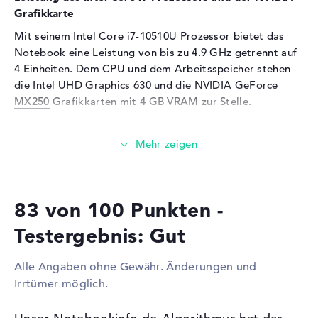
Grafikkarte
Kartenleser
Mit seinem
Intel Core i7-10510U
Prozessor bietet das
Unterstützte Flash-
microSD
Notebook eine Leistung von bis zu 4.9 GHz getrennt auf
Speicherkarten
4 Einheiten. Dem CPU und dem Arbeitsspeicher stehen
Audio
die Intel UHD Graphics 630 und die
NVIDIA GeForce
MX250
Grafikkarten mit 4 GB VRAM zur Stelle.
Soundkarte
Audio by Bang & Olufen
ICEpower
Wieviel Speicher hat das HP Spectre x360 15-df1210ng
Mikrofon
vorhanden
4K?
Webcam
Der 16 Gigabyte große Arbeitsspeicher kommt mit der
Sensorauflösung
2 MP
bekannten DDR4 SDRAM (PC4-21300 - 2666 MHz)
83 von 100 Punkten -
Generation. Eine Arbeitsspeicher-Erweiterung auf
Eingabegeräte
insgesamt bis zu 16 Gigabyte ist möglich. Das HP
Testergebnis: Gut
Eingabegeräte
Tastatur (Beleuchtet
Spectre x360 15-df1210ng 4K ermöglicht einen totalen
(hintergrund)), Touchpad
Speicherumfang von 1 TB. Er teilt sich auf zwischen zwei
(Multi-Touch-Trackpad),
Alle Angaben ohne Gewähr. Änderungen und
SDD Festplatten (1 TB, 32 GB).
Touchscreen (Multi-Touch)
Irrtümer möglich.
Netzwerk
Diese Schnittstellen und Funkverbindungen sind an