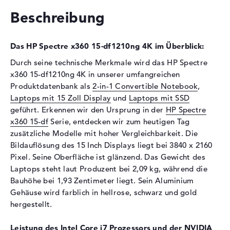
Festplatte
Beschreibung
Festplatte
1 TB SSD
Das HP Spectre x360 15-df1210ng 4K im Überblick:
Schnittstelle
PCIe
2. Festplatte
32 GB SSD
Durch seine technische Merkmale wird das HP Spectre
x360 15-df1210ng 4K in unserer umfangreichen
Schnittstelle (2.
Intel Optane Speicher
Produktdatenbank als
2-in-1 Convertible Notebook
,
Festplatte)
Laptops mit 15 Zoll Display
und
Laptops mit SSD
Optische Speicher
geführt. Erkennen wir den Ursprung in der
HP Spectre
x360 15-df
Serie, entdecken wir zum heutigen Tag
Laufwerks-Typ
ohne Laufwerk
zusätzliche Modelle mit hoher Vergleichbarkeit. Die
Display
Bildauflösung des 15 Inch Displays liegt bei 3840 x 2160
Pixel. Seine Oberfläche ist glänzend. Das Gewicht des
Display-Typ
15,6" TFT
Laptops steht laut Produzent bei 2,09 kg, während die
Max. Auflösung
3840 x 2160
Bauhöhe bei 1,93 Zentimeter liegt. Sein Aluminium
Auflösungstyp
4K UHD
Gehäuse wird farblich in hellrose, schwarz und gold
Besonderheiten
Multi-Touchscreen, glänzend,
hergestellt.
randlos, Corning Gorilla
Glass NBT, AMOLED-Display
Leistung des Intel Core i7 Prozessors und der NVIDIA