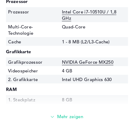
Prozessor
Prozessor
Intel Core i7-10510U / 1,8
GHz
Multi-Core-
Quad-Core
Technologie
Cache
1 - 8 MB (L2/L3-Cache)
Grafikkarte
Grafikprozessor
NVIDIA GeForce MX250
Videospeicher
4 GB
2. Grafikkarte
Intel UHD Graphics 630
RAM
1. Steckplatz
8 GB
2. Steckplatz
8 GB
Installiert
16 GB
Technologie
DDR4 SDRAM - PC4-21300 -
2666 MHz