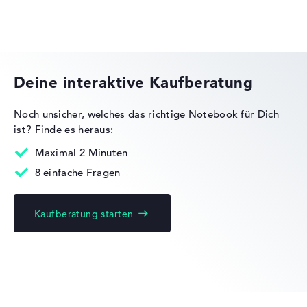
Lange Akkulaufzeit mit 10 Stunden (Laut
Herstellerangaben)
HP VICTUS
Gewicht
Deine interaktive Kaufberatung
Moderates Gewicht mit 2,09 kg
Noch unsicher, welches das richtige Notebook für Dich
Höhe
ist?
Finde es heraus:
HP OMEN
Maximal 2 Minuten
Schlank mit 1,93 cm Höhe
8 einfache Fragen
Kaufberatung starten
Display
HP Essential
Auflösung