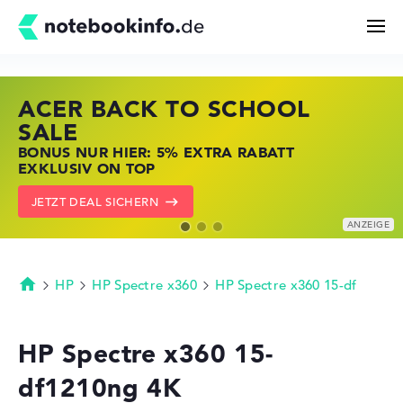
ACER BACK TO SCHOOL
HP STORE SSV DEALS
LENOVO LAPTOP DEALS
Suchen
SALE
JETZT ZUGREIFEN: NOTEBOOKS BEI HP
NOTEBOOKS BEI LENOVO JETZT
BONUS NUR HIER: 5% EXTRA RABATT
KRÄFTIG REDUZIERT
KRÄFTIG REDUZIERT
Konfigurator
EXKLUSIV ON TOP
ZU DEN HP ANGEBOTEN
LENOVO DEALS ZEIGEN
JETZT DEAL SICHERN
Kaufberatung
Technik & Wissen
HP
HP Spectre x360
HP Spectre x360 15-df
Startseite
Deals
HP Spectre x360 15-
df1210ng 4K
Merkzettel