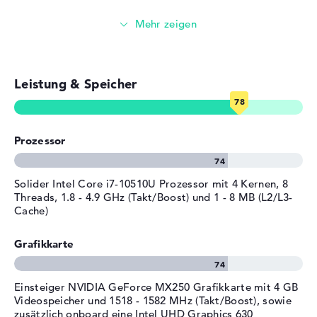
df1210ng 4K startet die Installation des beiliegenden
Miracast, Schnellladefunktion,
Streaming (Netflix, Spotify, etc.)
Microsoft Windows 10 Home (64 Bit) Systems. Wenn
360 Grad Scharnier
technische Fehler nach dem Kauf vorhanden sein sollten,
Stromversorgung
E-Mails, Office Apps
seid ihr über die 2 Jahre Pick-up & Return-Service auf der
sicheren Seite.
Akku
6 Zellen Lithium Polymer
Leistung & Speicher
Surfen im Internet
Kapazität
84 Wh
Betriebszeit (bis zu)
10 Std.
Allgemein
Prozessor
Breite
36,12 cm
Tiefe
25 cm
Solider Intel Core i7-10510U Prozessor mit 4 Kernen, 8
Threads, 1.8 - 4.9 GHz (Takt/Boost) und 1 - 8 MB (L2/L3-
Höhe
1,93 cm
Cache)
Gewicht
2,09 kg
Grafikkarte
Material
Aluminium
Farbe
hellrose, schwarz, gold
Einsteiger NVIDIA GeForce MX250 Grafikkarte mit 4 GB
Betriebssystem / Software
Videospeicher und 1518 - 1582 MHz (Takt/Boost), sowie
Bereitgestelltes
Microsoft Windows 10 Home
zusätzlich onboard eine Intel UHD Graphics 630