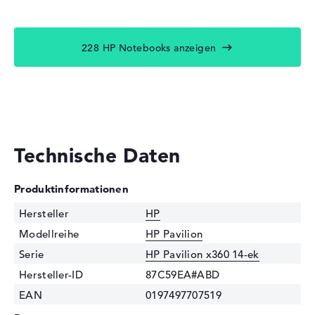
228 HP Notebooks anzeigen
Technische Daten
Produktinformationen
Hersteller
HP
Modellreihe
HP Pavilion
Serie
HP Pavilion x360 14-ek
Hersteller-ID
87C59EA#ABD
EAN
0197497707519