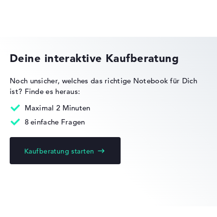
Gewicht
HP Essential
Leicht mit 1,51 kg
Deine interaktive Kaufberatung
Höhe
Noch unsicher, welches das richtige Notebook für Dich
ist?
Finde es heraus:
HP OMEN
Schlank mit 1,99 cm Höhe
Maximal 2 Minuten
8 einfache Fragen
Display
Kaufberatung starten
HP EliteBook
Auflösung
Glänzendes 14 Zoll IPS-Display mit solider Auflösung von
maximal 1920 x 1080