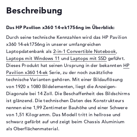
Schnittstelle
PCIe
Beschreibung
Optische Speicher
Laufwerks-Typ
ohne Laufwerk
Das HP Pavilion x360 14-ek1756ng im Überblick:
Display
Durch seine technische Kennzahlen wird das HP Pavilion
Display-Typ
14" TFT
x360 14-ek1756ng in unserer umfangreichen
Laptopdatenbank als
2-in-1 Convertible Notebook
,
Max. Auflösung
1920 x 1080
Laptops mit Windows 11
und
Laptops mit SSD
geführt.
Auflösungstyp
Full-HD
Dieses Produkt hat seinen Ursprung in der bekannten
HP
Besonderheiten
Multi-Touchscreen, glänzend,
Pavilion x360 14-ek
Serie, zu der noch zusätzliche
LED-Hintergrundbeleuchtung,
technische Varianten gehören. Mit einer Bildauflösung
IPS Panel
von 1920 x 1080 Bildelementen, liegt die Anzeigen-
Kartenleser
Diagonale bei 14 Zoll. Die Beschaffenheit des Bildschirms
ist glänzend. Die technischen Daten des Konstrukteurs
Unterstützte Flash-
microSD
nennen eine 1,99 Zentimeter Bauhöhe und einer Schwere
Speicherkarten
von 1,51 Kilogramm. Das Modell tritt in hellrose und
Audio
schwarz gefärbt auf und zeigt beim Chassis Aluminium
als Oberflächenmaterial.
Soundkarte
Audio by Bang & Olufen
ICEpower