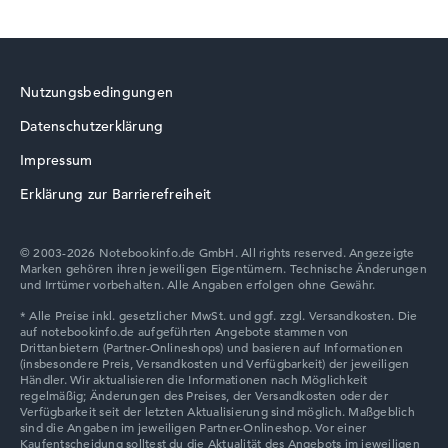
HP ZBook
Wie wir testen und bewerten
Nutzungsbedingungen
Wir helfen dir, technische Daten von Notebooks leichter
Datenschutzerklärung
zu vergleichen. Unser Test-Algorithmus analysiert die
HP HyperX OMEN
Datenblätter tausender Notebooks automatisch –
Impressum
basierend auf über 23 Jahren Erfahrung in der Notebook-
Erklärung zur Barrierefreiheit
Kaufberatung.
Die Gesamtnote
setzt sich aus drei Teilbewertungen
zusammen:
© 2003-2026 Notebookinfo.de GmbH. All rights reserved. Angezeigte
Marken gehören ihren jeweiligen Eigentümern. Technische Änderungen
HP ProBook
und Irrtümer vorbehalten. Alle Angaben erfolgen ohne Gewähr.
Leistung & Speicher (60%):
Prozessor 40%,
Grafikkarte 30%, RAM 15%, Speicher 15%
Mobilität (20%):
Akkulaufzeit 50%, Gewicht 35%,
Höhe 15%
Display (20%):
Auflösung 100%
HP Limited Edition
Wir arbeiten mit den offiziellen Herstellerangaben.
Fehlen Daten bei einzelnen Modellen, passen sich die