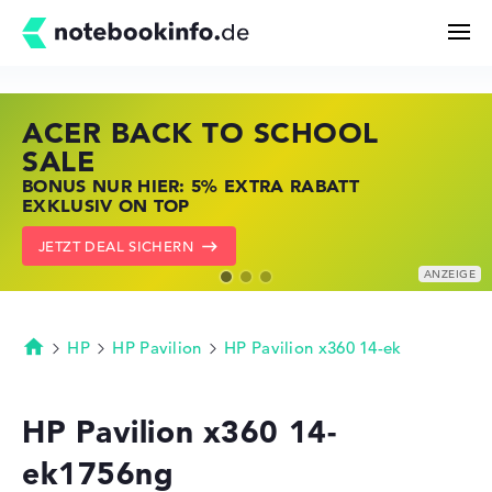
ACER BACK TO SCHOOL
HP STORE SSV DEALS
LENOVO LAPTOP DEALS
Suchen
SALE
JETZT ZUGREIFEN: NOTEBOOKS BEI HP
NOTEBOOKS BEI LENOVO JETZT
BONUS NUR HIER: 5% EXTRA RABATT
KRÄFTIG REDUZIERT
KRÄFTIG REDUZIERT
Konfigurator
EXKLUSIV ON TOP
ZU DEN HP ANGEBOTEN
LENOVO DEALS ZEIGEN
JETZT DEAL SICHERN
Kaufberatung
Technik & Wissen
HP
HP Pavilion
HP Pavilion x360 14-ek
Startseite
Deals
HP Pavilion x360 14-
ek1756ng
Merkzettel