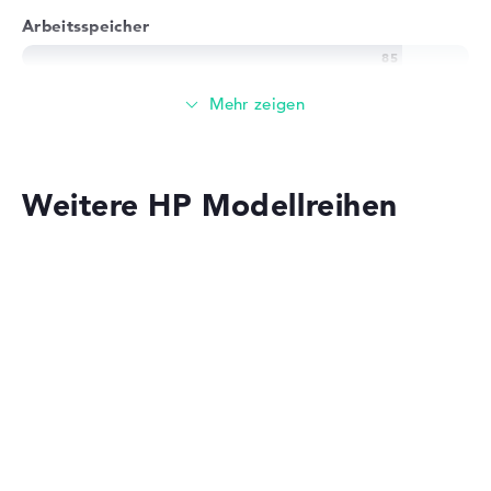
Arbeitsspeicher
Großer 16 GB Arbeitspeicher - DDR4 SDRAM - PC4-
25600 - 3200 MHz
Speicher
Weitere HP Modellreihen
Mittelgroßer 512 GB SSD Speicher
Mobilität
HP OmniBook
Akkulaufzeit
Solide 9,5 Stunden Akkulaufzeit (Laut Herstellerangaben)