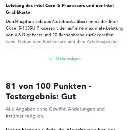
Leistung des Intel Core i5 Prozessors und der Intel
Mikrofon
vorhanden
Grafikkarte
Webcam
Den Hauptantrieb des Notebooks übernimmt der
Intel
Sensorauflösung
5 MP
Core i5-1335U
Prozessor, der auf eine maximale Leistung
von 4.6 Gigahertz und 10 Rechenkerne zurückgreifen
Eingabegeräte
kann. Neben dem Rechenkern und dem Arbeitsspeicher
Eingabegeräte
Multi-Touch-Trackpad, Multi-
spielt auch die eingebaute
Intel Iris Xe Graphics G7 80
Touchscreen, Tastatur
EUs
Grafikchip-Einheit mit eigenem Videospeicher
(VRAM) eine dominante Konstante.
Tastatur
Beleuchtet (hintergrund)
Netzwerk
Wieviel Speicher hat das HP Pavilion x360 14-
ek1756ng?
WLAN
802.11a, 802.11ac, 802.11ax,
81 von 100 Punkten -
802.11b, 802.11g, 802.11n
Für den Arbeitsspeicher stehen insgesamt 16 GByte zur
Testergebnis: Gut
Bluetooth
5.3
Verfügung. Dabei wird bekannter DDR4 SDRAM (PC4-
25600 - 3200 MHz) Arbeitsspeicher benutzt. Wer sein
Erweiterung / Konnektivität
Alle Angaben ohne Gewähr. Änderungen und
Notebook hochstufen kann, kann dies bis maximal 16
Irrtümer möglich.
Schnittstellen
2 x USB 3.1 - Typ A, 1 x USB
Gigabyte erledigen. Außerdem ermöglicht das HP
3.2 - Typ C
Pavilion x360 14-ek1756ng eine 512 GB SSD Festplatte