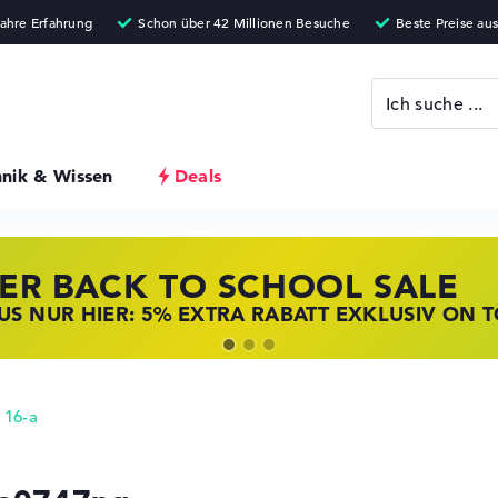
hnik & Wissen
Deals
ER BACK TO SCHOOL SALE
 STORE SSV DEALS
NOVO LAPTOP DEALS
S NUR HIER: 5% EXTRA RABATT EXKLUSIV ON 
T ZUGREIFEN: NOTEBOOKS BEI HP KRÄFTIG RED
BOOKS BEI LENOVO JETZT KRÄFTIG REDUZIERT
 16-a