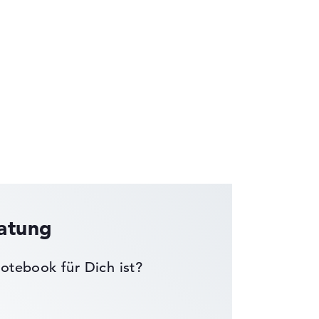
die Datenblätter tausender Notebooks
ratung
otebook für Dich ist?