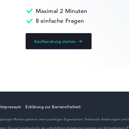
gaben. Fehlen Daten bei einzelnen Modellen, passen sich die Ge
Maximal 2 Minuten
HP EliteBook
edback
8 einfache Fragen
Kaufberatung starten
HP ZBook
 10 Home (64
HP ProBook
eturn-Service
Impressum
Erklärung zur Barrierefreiheit
ezeigte Marken gehören ihren jeweiligen Eigentümern. Technische Änderungen und I
HP VICTUS