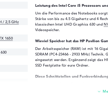
Leistung des Intel Core i5 Prozessors un
Um die Performance des Notebooks sorgt
Stärke von bis zu 4.5 Gigahertz und 4 Rec
H / 2,5 GHz
klassischen Intel UHD Graphics 630 und
NV
Videospeicher.
TX 1650
Wieviel Speicher hat das HP Pavilion G
Der Arbeitsspeicher (RAM) ist mit 16 Gig
 630
SDRAM (PC4-23466 - 2933 MHz) Technik. G
eingesetzt werden. Ergänzend zeigt das H
SSD Festplatte für eure Ordner.
Diese Schnittstellen und Funkverbindung
Komponenten könnt ihr an diesem Laptop z
23466 - 2933
3.1 - Typ A (2x), HDMI 2.0 (1x) und Displa
Erweitern zusätzlicher Zusätze ist mit Un
realisierbar. Zu den bevorzugten Optione
und Lenkräder. Aber auch Evergreens wie 