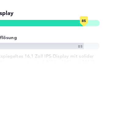
splay
flösung
tspiegeltes 16,1 Zoll IPS-Display mit solider
flösung von maximal 1920 x 1080 und 144 Hz