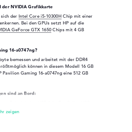
d der NVIDIA Grafikkarte
 sich der
Intel Core i5-10300H
Chip mit einer
henkernen. Bei den GPUs setzt HP auf die
IDIA GeForce GTX 1650
Chips mit 4 GB
aming 16-a0747ng?
abyte bemessen und arbeitet mit der DDR4
rößtmöglich können in diesem Modell 16 GB
P Pavilion Gaming 16-a0747ng eine 512 GB
en sind an Bord:
um Beispiel über USB 3.1 - Typ C (1x), USB
yPort über USB-C (1x) anschließen. Das
terstützung der USB-Ports ohne Probleme
n zählen Hubs, NFC-Reader, Digitalkameras
Touchpads und Tastaturen passen. Mit Hilfe