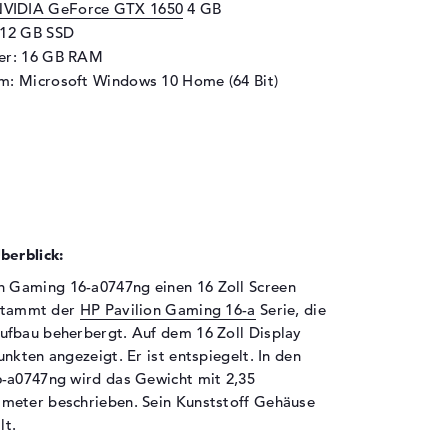
VIDIA GeForce GTX 1650
4 GB
512 GB SSD
her: 16 GB RAM
m: Microsoft Windows 10 Home (64 Bit)
berblick:
n Gaming 16-a0747ng einen 16 Zoll Screen
ntstammt der
HP Pavilion Gaming 16-a
Serie, die
ufbau beherbergt. Auf dem 16 Zoll Display
nkten angezeigt. Er ist entspiegelt. In den
6-a0747ng wird das Gewicht mit 2,35
meter beschrieben. Sein Kunststoff Gehäuse
lt.