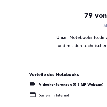
Festplatte
512 GB SSD
Schnittstelle
PCIe
79 von
Optische Speicher
A
Laufwerks-Typ
ohne Laufwerk
Display
Unser Notebookinfo.de-A
Display-Typ
16,1" TFT
und mit den technischen
Max. Auflösung
1920 x 1080
Auflösungstyp
Full-HD
Bildwiederholrate
144 Hz
Besonderheiten
Display, entspiegel
Hintergrundbeleuch
Kartenleser
Videokonferenzen (0,9 MP Webcam)
Unterstützte Flash-
SD-Kartenleser für
Surfen im Internet
Speicherkarten
verschiedener For
Audio