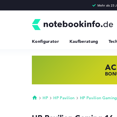
Konfigurator
Kaufberatung
Tec
AC
HP
LE
BONU
JETZ
NOTE
HP
HP Pavilion
HP Pavilion Gaming
Startseite