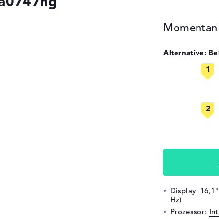
-a0747ng
Momentan n
Alternative: B
Display: 16,1"
Hz)
Prozessor:
In