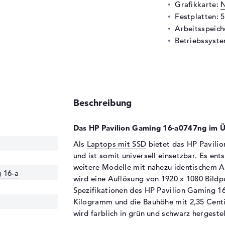
Grafikkarte:
N
Festplatten: 
Arbeitsspeic
Betriebssyste
Beschreibung
Das HP Pavilion Gaming 16-a0747ng im Ü
Als
Laptops mit SSD
bietet das HP Pavilio
und ist somit universell einsetzbar. Es e
weitere Modelle mit nahezu identischem A
 16-a
wird eine Auflösung von 1920 x 1080 Bildpu
Spezifikationen des HP Pavilion Gaming 1
Kilogramm und die Bauhöhe mit 2,35 Centi
wird farblich in grün und schwarz hergestel