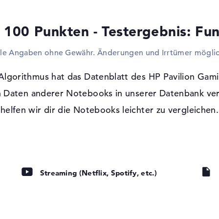
eines weiteren Display-Kabels ist es zud
Anzeigen, zum Beispiel Fernseher, Monitor
 100 Punkten - Testergebnis: Fun
einfach eilt ihr über Netzwerkkabel (Giga
Wide Web und in euer Firmennetzwerk. Per
lle Angaben ohne Gewähr. Änderungen und Irrtümer möglic
ohne Kabel Geräte zu installieren. Um das 
entschloss sich der Hersteller das optisch
lgorithmus hat das Datenblatt des HP Pavilion Gami
Windows 10 Betriebssystem und 2 Jahre
 Daten anderer Notebooks in unserer Datenbank ver
Auf diesem Notebook wird Microsoft Wind
helfen wir dir die Notebooks leichter zu vergleichen.
vorinstalliert. Solltet ihr eine Schwierig
erhalten, könnt ihr die 2 Jahre Pick-up & R
t, LED-
tung, IPS Panel
Streaming (Netflix, Spotify, etc.)
 Medien
mate