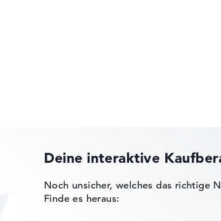
isplayPort über
R4
HP OmniBook
ck
n)
sor, NVIDIA
 Bang &
HP OMEN
er, NVIDIA G-
isplays,
ks leichter zu vergleichen. Unser Test-Algorithmus analysiert 
Deine interaktive Kaufbe
Erfahrung in der Notebook-Kaufberatung.
ertungen zusammen:
olymer
HP Essential
Noch unsicher, welches das richtige N
, Grafikkarte 30%, RAM 15%, Speicher 15%
Finde es heraus:
t 35%, Höhe 15%