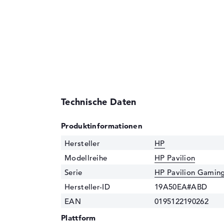
Technische Daten
Produktinformationen
Hersteller
HP
Modellreihe
HP Pavilion
Serie
HP Pavilion Gaming
Hersteller-ID
19A50EA#ABD
EAN
0195122190262
Plattform