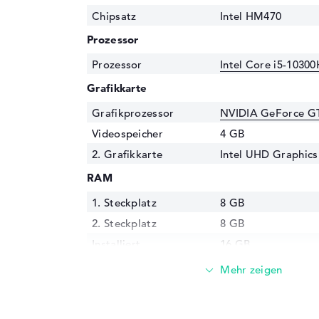
Chipsatz
Intel HM470
Prozessor
Prozessor
Intel Core i5-10300
Grafikkarte
Grafikprozessor
NVIDIA GeForce G
Videospeicher
4 GB
2. Grafikkarte
Intel UHD Graphics
RAM
1. Steckplatz
8 GB
2. Steckplatz
8 GB
Installiert
16 GB
Technologie
DDR4 SDRAM - PC4-
MHz
Festplatte