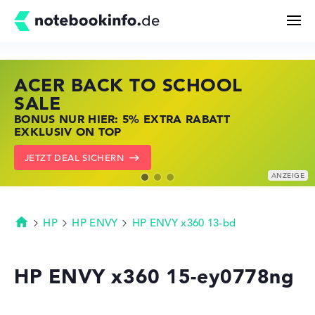
ACER BACK TO SCHOOL
HP STORE SSV DEALS
LENOVO LAPTOP DEALS
Suchen
SALE
JETZT ZUGREIFEN: NOTEBOOKS BEI HP
NOTEBOOKS BEI LENOVO JETZT
BONUS NUR HIER: 5% EXTRA RABATT
KRÄFTIG REDUZIERT
KRÄFTIG REDUZIERT
Konfigurator
EXKLUSIV ON TOP
ZU DEN HP ANGEBOTEN
LENOVO DEALS ZEIGEN
JETZT DEAL SICHERN
Kaufberatung
Technik & Wissen
HP
HP ENVY
HP ENVY x360 13-bd
Startseite
Deals
HP ENVY x360 15-ey0778ng
Merkzettel