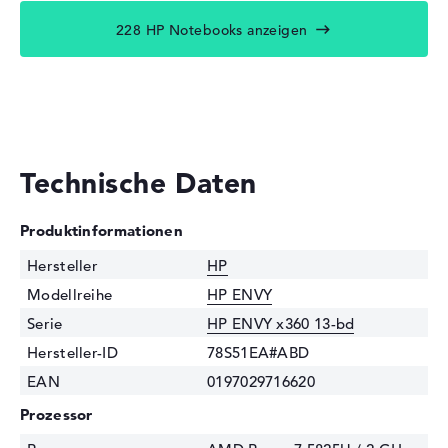
228 HP Notebooks anzeigen
Technische Daten
Produktinformationen
Hersteller
HP
Modellreihe
HP ENVY
Serie
HP ENVY x360 13-bd
Hersteller-ID
78S51EA#ABD
EAN
0197029716620
Prozessor