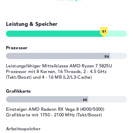
Betriebszeit (bis zu)
12 Std.
Touch-Display
Allgemein
Leistung & Speicher
Videokonferenzen (5 MP Webcam)
Breite
35,9 cm
Tiefe
22,9 cm
Streaming (Netflix, Spotify, etc.)
Höhe
1,86 cm
Prozessor
E-Mails, Office Apps
Gewicht
1,71 kg
Farbe / Design
Nightfall Black
Surfen im Internet
Leistungsfähiger Mittelklasse AMD Ryzen 7 5825U
Prozessor mit 8 Kernen, 16 Threads, 2 - 4.5 GHz
Material
Aluminium
(Takt/Boost) und 4 - 16 MB (L2/L3-Cache)
Farbe
schwarz
Betriebssystem / Software
Grafikkarte
Bereitgestelltes
Microsoft Windows 11 Home
Betriebssystem
(64 Bit)
Einsteiger AMD Radeon RX Vega 8 (4000/5000)
Grafikkarte mit 1750 - 2100 MHz (Takt/Boost)
Herstellergarantie
Service & Support
2 Jahre Garantie
Arbeitsspeicher