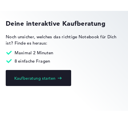
Gewicht
HP Essential
Leicht mit 1,71 kg
Deine interaktive Kaufberatung
Höhe
Noch unsicher, welches das richtige Notebook für Dich
ist?
Finde es heraus:
HP OMEN
Schlank mit 1,86 cm Höhe
Maximal 2 Minuten
8 einfache Fragen
Display
Kaufberatung starten
HP EliteBook
Auflösung
Glänzendes 15,6 Zoll Display mit solider Auflösung von
HP ProBook
maximal 1920 x 1080