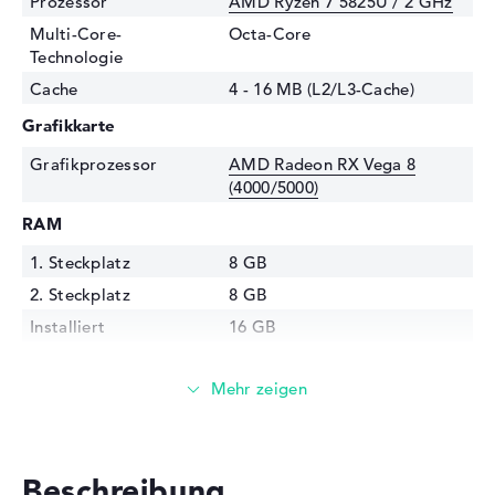
Prozessor
AMD Ryzen 7 5825U / 2 GHz
Multi-Core-
Octa-Core
Technologie
Cache
4 - 16 MB (L2/L3-Cache)
Grafikkarte
Grafikprozessor
AMD Radeon RX Vega 8
(4000/5000)
RAM
1. Steckplatz
8 GB
2. Steckplatz
8 GB
Installiert
16 GB
Technologie
DDR4 SDRAM - PC4-25600 -
3200 MHz
Festplatte
Festplatte
1 TB SSD
Beschreibung
Schnittstelle
PCIe