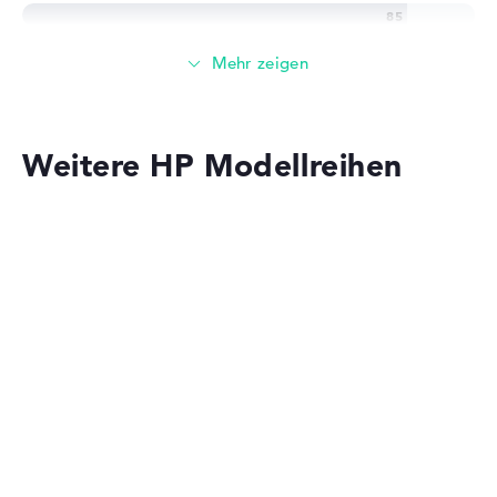
Großer 16 GB (2 x 8 GB) Arbeitspeicher - DDR4 SDRAM -
PC4-25600 - 3200 MHz
Speicher
Weitere HP Modellreihen
Großer 1 TB SSD Speicher
Mobilität
HP OmniBook
Akkulaufzeit
Lange Akkulaufzeit mit 12 Stunden (Laut
Herstellerangaben)