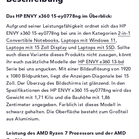
Optische Speicher
Das HP ENVY x360 15-ey0778ng im Überblick:
Laufwerks-Typ
ohne Laufwerk
Aufgrund seiner Leistungsfähigkeit ordnet sich das HP
Display
ENVY x360 15-ey0778ng bei uns in den Kategorien
2-in-1
Convertible Notebooks
,
Laptops mit Windows 11
,
Display-Typ
15,6" TFT
Laptops mit 15 Zoll Display
und
Laptops mit SSD
. Sollte
Max. Auflösung
1920 x 1080
euch diese Variante dieses Produkts nicht zusagen, könnt
Auflösungstyp
Full-HD
ihr euch zusätzliche Modelle der
HP ENVY x360 13-bd
Besonderheiten
Multi-Touchscreen, glänzend,
Serie bei uns angucken. Mit einer Bildauflösung von 1920
OLED-Display, HDR, AMD
x 1080 Bildpunkten, liegt die Anzeigen-Diagonale bei 15
FreeSync, UWVA
Zoll. Der Überzug des Bildschirms ist glänzend. In den
Spezifikationen des HP ENVY x360 15-ey0778ng wird das
Kartenleser
Gewicht mit 1,71 Kilo und die Bauhöhe mit 1,86
Unterstützte Flash-
SD-Kartenleser für Medien
Zentimeter angegeben. Farblich ist dieses Modell in
Speicherkarten
verschiedener Formate
schwarz gehalten. Die Oberfläche besteht zum Großteil
Audio
aus Aluminium.
Soundkarte
Audio by Bang & Olufen
Leistung des AMD Ryzen 7 Prozessors und der AMD
ICEpower