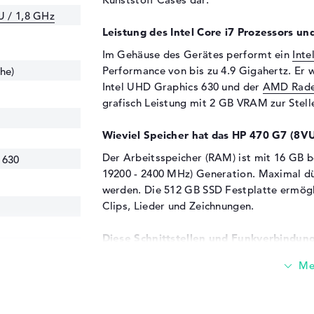
U / 1,8 GHz
Leistung des Intel Core i7 Prozessors u
Im Gehäuse des Gerätes performt ein
Inte
Performance von bis zu 4.9 Gigahertz. Er 
he)
Intel UHD Graphics 630 und der
AMD Rade
grafisch Leistung mit 2 GB VRAM zur Stell
Wieviel Speicher hat das HP 470 G7 (8V
Der Arbeitsspeicher (RAM) ist mit 16 GB 
 630
19200 - 2400 MHz) Generation. Maximal d
werden. Die 512 GB SSD Festplatte ermögli
Clips, Lieder und Zeichnungen.
Diese Schnittstellen und Funkverbindung
Die Hauptschnittstellen des HP 470 G7 (8VU
19200 - 2400
und HDMI (1x). Einzelheiten dazu findet ihr
wie Speichersticks, Smartcard-Reader ode
wollen, dürft ihr dies mit den verwendeten