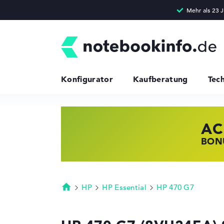
Konfigurator
Kaufberatung
Tec
AC
HP
LE
BONU
JETZ
NOTE
HP
HP Essential
HP 470 G7
Startseite