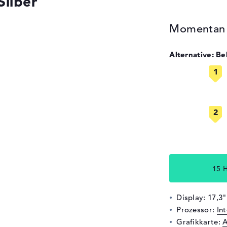
ilber
Momentan n
Alternative: B
15 H
Display: 17,3"
Prozessor:
In
Grafikkarte: