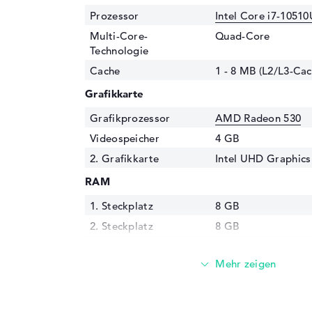
Prozessor
Intel Core i7-10510
Multi-Core-
Quad-Core
Technologie
Cache
1 - 8 MB (L2/L3-Cac
Grafikkarte
Grafikprozessor
AMD Radeon 530
Videospeicher
4 GB
2. Grafikkarte
Intel UHD Graphics
RAM
1. Steckplatz
8 GB
2. Steckplatz
8 GB
Installiert
16 GB
Technologie
DDR4 SDRAM - PC4-
MHz
Festplatte