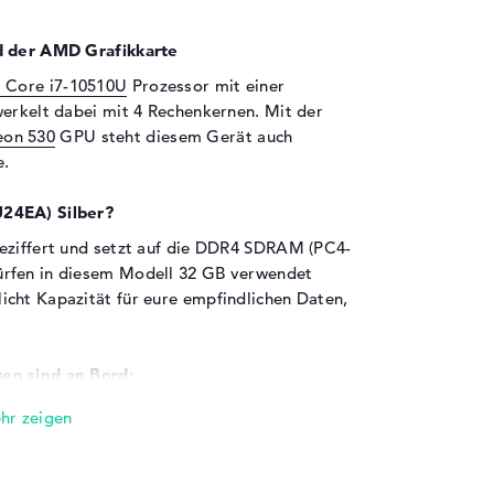
nd der AMD Grafikkarte
l Core i7-10510U
Prozessor mit einer
werkelt dabei mit 4 Rechenkernen. Mit der
on 530
GPU steht diesem Gerät auch
e.
U24EA) Silber?
beziffert und setzt auf die DDR4 SDRAM (PC4-
ürfen in diesem Modell 32 GB verwendet
cht Kapazität für eure empfindlichen Daten,
en sind an Bord:
24EA) Silber sind USB 2.0 (1x), USB 3.0 (2x)
 In den Hardware-Details. Solltet ihr Extras
r Digitalkameras eurem System angliedern
 USB-Anschlüsse tun. An diese Schnittstellen