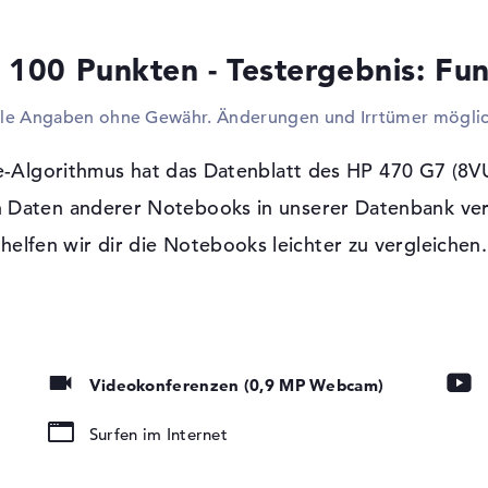
passen auch gängige Mäuse, Tastaturen und
Notebooks zu klein sein, steht euch die C
 100 Punkten - Testergebnis: Fun
mit einem Fernseher, Monitor oder Beamer
oder das Internet einloggen müsst, suppo
lle Angaben ohne Gewähr. Änderungen und Irrtümer möglic
Ethernet) und WLAN (802.11ax). Zudem st
Bluetooth 5 zu koppeln. Die schlanken M
Silber kein optisches Lesegerät für CDs, D
Algorithmus hat das Datenblatt des HP 470 G7 (8VU
 Daten anderer Notebooks in unserer Datenbank ver
Windows 10 Betriebssystem und 3 Jahre
helfen wir dir die Notebooks leichter zu vergleichen.
Microsoft Windows 10 Professional (64 Bit
(8VU24EA) Silber mit dabei. Beim Erwerb d
gut ausgestattet.
tung, IPS Panel
Videokonferenzen (0,9 MP Webcam)
emory Card
Surfen im Internet