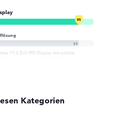
splay
flösung
ttes 17,3 Zoll IPS-Display mit solider
flösung von maximal 1920 x 1080
iesen Kategorien