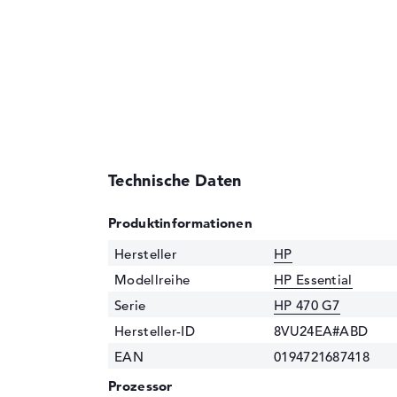
Technische Daten
Produktinformationen
Hersteller
HP
Modellreihe
HP Essential
Serie
HP 470 G7
Hersteller-ID
8VU24EA#ABD
EAN
0194721687418
Prozessor