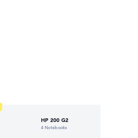
die Datenblätter tausender Notebooks
HP 200 G2
4 Notebooks
wichtungen automatisch an.