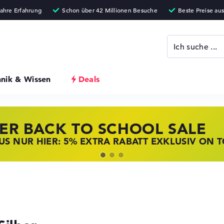
hnik & Wissen
Deals
ER BACK TO SCHOOL SALE
 STORE SSV DEALS
NOVO LAPTOP DEALS
S NUR HIER: 5% EXTRA RABATT EXKLUSIV ON 
T ZUGREIFEN: NOTEBOOKS BEI HP KRÄFTIG RED
BOOKS BEI LENOVO JETZT KRÄFTIG REDUZIERT