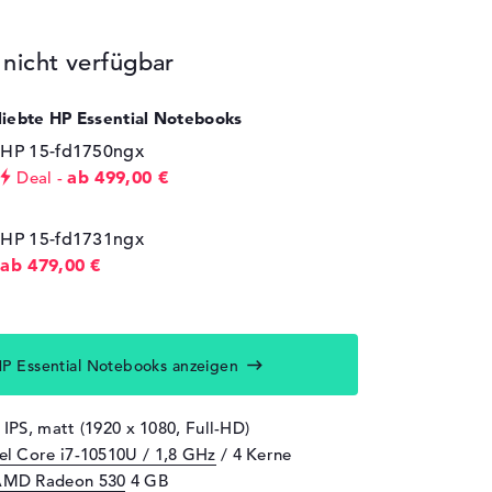
icht verfügbar
eliebte HP Essential Notebooks
HP 15-fd1750ngx
ab 499,00 €
Deal
HP 15-fd1731ngx
ab 479,00 €
P Essential Notebooks anzeigen
 IPS, matt (1920 x 1080, Full-HD)
tel Core i7-10510U / 1,8 GHz
/ 4 Kerne
AMD Radeon 530
4 GB