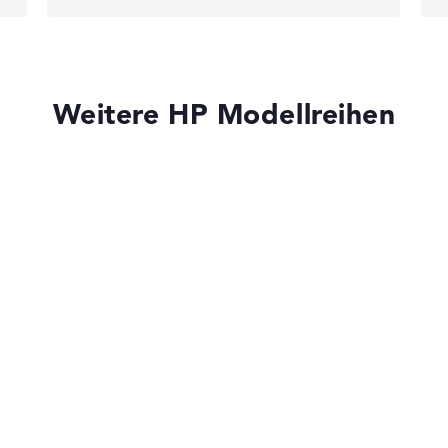
edback
Weitere HP Modellreihen
 10
)
HP OmniBook
HP OMEN