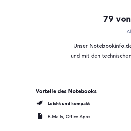
Festplatte
512 GB SSD
Schnittstelle
PCIe
79 von
Optische Speicher
A
Laufwerks-Typ
ohne Laufwerk
Display
Unser Notebookinfo.de-
Display-Typ
und mit den technischen
17,3" TFT
Max. Auflösung
1920 x 1080
Auflösungstyp
Full-HD
Besonderheiten
Display, matt, LED-
Hintergrundbeleuch
Kartenleser
Leicht und kompakt
Unterstützte Flash-
SDHC, SDXC, SD M
Speicherkarten
E-Mails, Office Apps
Audio