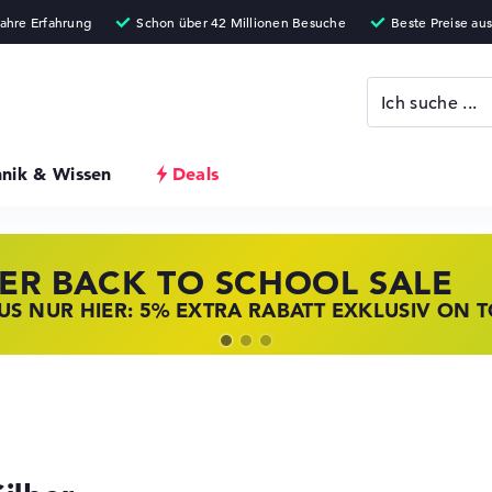
hnik & Wissen
Deals
ER BACK TO SCHOOL SALE
 STORE SSV DEALS
NOVO LAPTOP DEALS
S NUR HIER: 5% EXTRA RABATT EXKLUSIV ON 
T ZUGREIFEN: NOTEBOOKS BEI HP KRÄFTIG RED
BOOKS BEI LENOVO JETZT KRÄFTIG REDUZIERT