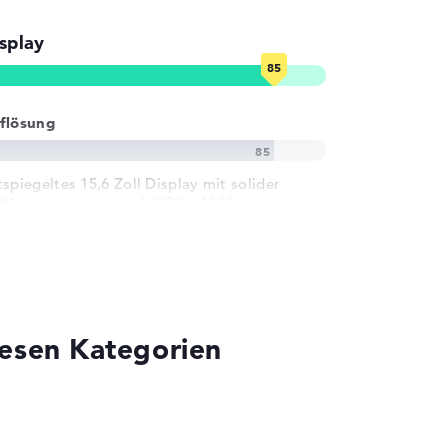
splay
flösung
tspiegeltes 15,6 Zoll Display mit solider
flösung von maximal 1920 x 1080
iesen Kategorien