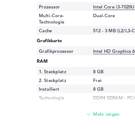
Prozessor
Intel Core i3-7020U
Multi-Core-
Dual-Core
Technologie
Cache
512 - 3 MB (L2/L3-
Grafikkarte
Grafikprozessor
Intel HD Graphics 
RAM
1. Steckplatz
8 GB
2. Steckplatz
Frei
Installiert
8 GB
Technologie
DDR4 SDRAM - PC4-
MHz
Festplatte
Festplatte
512 GB SSD
Schnittstelle
M.2-Standard