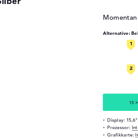
ilber
Momentan n
Alternative: B
15 H
Display: 15,6"
Prozessor:
In
Grafikkarte:
I