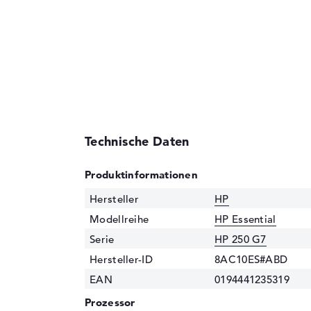
Technische Daten
Produktinformationen
Hersteller
HP
Modellreihe
HP Essential
Serie
HP 250 G7
Hersteller-ID
8AC10ES#ABD
EAN
0194441235319
Prozessor