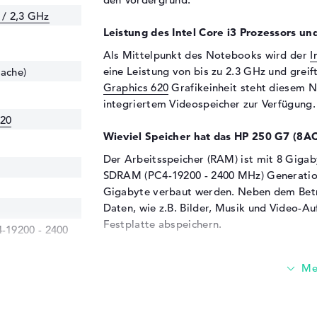
 / 2,3 GHz
Leistung des Intel Core i3 Prozessors und
Als Mittelpunkt des Notebooks wird der
I
eine Leistung von bis zu 2.3 GHz und greif
Cache)
Graphics 620
Grafikeinheit steht diesem 
integriertem Videospeicher zur Verfügung.
620
Wieviel Speicher hat das HP 250 G7 (8AC
Der Arbeitsspeicher (RAM) ist mit 8 Gigab
SDRAM (PC4-19200 - 2400 MHz) Generation
Gigabyte verbaut werden. Neben dem Betr
Daten, wie z.B. Bilder, Musik und Video-
Festplatte abspeichern.
19200 - 2400
Diese Schnittstellen und Funkverbindung
Weiteres Zusätze kannst du mit dem HP 25
Anschlüsse verbinden. Dazu gehören auch U
verwendeten USB-Anschlüsse sorgen dafür,