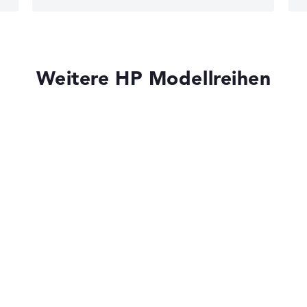
edback
 10
)
Weitere HP Modellreihen
HP OmniBook
HP VICTUS