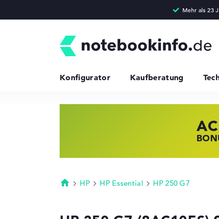
Konfigurator
Kaufberatung
Tec
AC
HP
LE
BONU
JETZ
NOTE
HP
HP Essential
HP 250 G7
Startseite