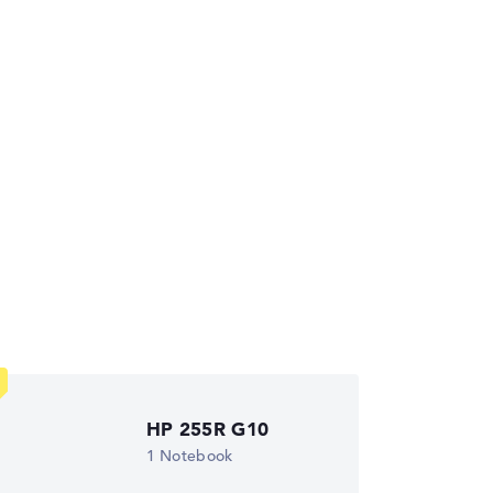
die Datenblätter tausender Notebooks
HP 255R G10
1 Notebook
wichtungen automatisch an.