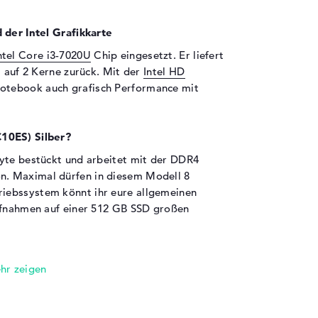
 der Intel Grafikkarte
ntel Core i3-7020U
Chip eingesetzt. Er liefert
t auf 2 Kerne zurück. Mit der
Intel HD
Notebook auch grafisch Performance mit
10ES) Silber?
yte bestückt und arbeitet mit der DDR4
. Maximal dürfen in diesem Modell 8
iebssystem könnt ihr eure allgemeinen
Aufnahmen auf einer 512 GB SSD großen
en sind an Bord:
0 G7 (8AC10ES) Silber über bekannte
SB 2.0 (1x), USB 3.0 (2x) und HDMI (1x). Die
 dass ihr ohne Probleme Sticks, Adapter,