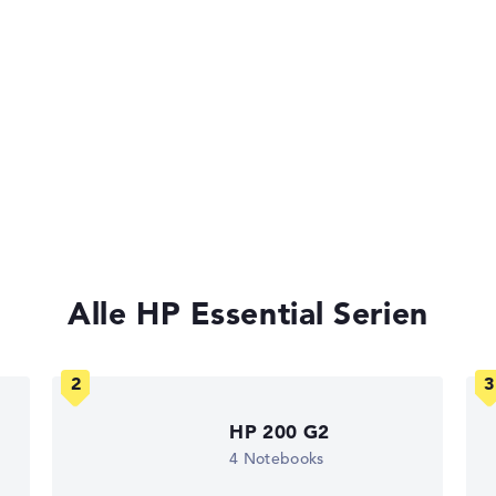
 -
n)
ot, TPM
 Chip 2.0
nen
ks leichter zu vergleichen. Unser Test-Algorithmus analysiert 
Alle HP Essential Serien
Erfahrung in der Notebook-Kaufberatung.
ertungen zusammen:
, Grafikkarte 30%, RAM 15%, Speicher 15%
t 35%, Höhe 15%
HP 200 G2
4 Notebooks
gaben. Fehlen Daten bei einzelnen Modellen, passen sich die Ge