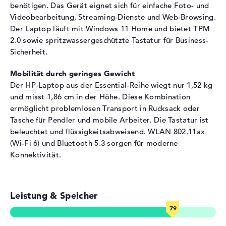
benötigen. Das Gerät eignet sich für einfache Foto- und
Eingabegeräte
Videobearbeitung, Streaming-Dienste und Web-Browsing.
Der Laptop läuft mit Windows 11 Home und bietet TPM
Eingabegeräte
Multi-Touch-Trackpad,
2.0 sowie spritzwassergeschützte Tastatur für Business-
Tastatur
Sicherheit.
Tastatur
Beleuchtet (hintergrund),
Flüssigkeitsabweisend
Mobilität durch geringes Gewicht
Netzwerk
Der
HP
-Laptop aus der
Essential
-Reihe wiegt nur 1,52 kg
und misst 1,86 cm in der Höhe. Diese Kombination
WLAN
802.11a, 802.11ac, 802.11ax,
ermöglicht problemlosen Transport in Rucksack oder
802.11b, 802.11g, 802.11n
Tasche für Pendler und mobile Arbeiter. Die Tastatur ist
Bluetooth
5.3
beleuchtet und flüssigkeitsabweisend. WLAN 802.11ax
(Wi-Fi 6) und Bluetooth 5.3 sorgen für moderne
Erweiterung / Konnektivität
Konnektivität.
Schnittstellen
2 x USB 3.0 - Typ A, 1 x USB
3.0 - Typ C
Video
1 x HDMI 1.4b
Leistung & Speicher
Audio
1 x 2-in-1 Audio Jack
(Kopfhörer/Mikrofon)