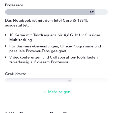
Verschiedenes
Prozessor
Integrierte Sicherheit
Intel V-Pro,
spritzwassergeschützte
Das Notebook ist mit dem
Intel Core i5-1334U
Tastatur, TPM Embedded
ausgestattet.
Security Chip 2.0
Stromversorgung
10 Kerne mit Taktfrequenz bis 4,6 GHz für flüssiges
Multitasking
Akku
3 Zellen Lithium Ionen
Für Business-Anwendungen, Office-Programme und
Kapazität
parallele Browser-Tabs geeignet
41 Wh
Videokonferenzen und Collaboration-Tools laufen
Allgemein
zuverlässig auf diesem Prozessor
Breite
36 cm
Grafikkarte
Tiefe
23,6 cm
Höhe
1,86 cm
Die
Intel Iris Xe Graphics G7 80 EUs
übernimmt die
Gewicht
1,52 kg
Grafikberechnung.
Farbe / Design
Turbo Silver
Der Grafikchip eignet sich für Office-Grafiken und
Farbe
silber
einfache Bildbearbeitung
Betriebssystem / Software