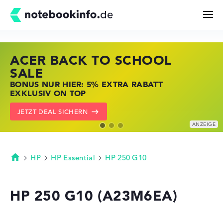
ACER BACK TO SCHOOL
HP STORE SSV DEALS
LENOVO LAPTOP DEALS
Suchen
SALE
JETZT ZUGREIFEN: NOTEBOOKS BEI HP
NOTEBOOKS BEI LENOVO JETZT
BONUS NUR HIER: 5% EXTRA RABATT
KRÄFTIG REDUZIERT
KRÄFTIG REDUZIERT
Konfigurator
EXKLUSIV ON TOP
ZU DEN HP ANGEBOTEN
LENOVO DEALS ZEIGEN
JETZT DEAL SICHERN
Kaufberatung
Technik & Wissen
HP
HP Essential
HP 250 G10
Startseite
Deals
HP 250 G10 (A23M6EA)
Merkzettel