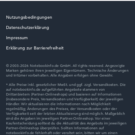
Leicht und kompakt
Nutzungsbedingungen
Einfache Bild- & Videobearbeitung
Datenschutzerklärung
HP ZBook
Impressum
Besonders widerstandsfähig
Erklärung zur Barrierefreiheit
Foto- und Videoverwaltung
© 2003-2026 Notebookinfo.de GmbH. All rights reserved. Angezeigte
Videokonferenzen (0,9 MP Webcam)
Marken gehören ihren jeweiligen Eigentümern. Technische Änderungen
HP ProBook
und Irrtümer vorbehalten. Alle Angaben erfolgen ohne Gewähr.
Streaming (Netflix, Spotify, etc.)
E-Mails, Office Apps
Surfen im Internet
HP HyperX OMEN
Wie wir testen und bewerten