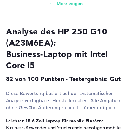
Prozessor
Intel Core i5-1334U / 0,9 GHz
Multi-Core-
Deca-Core
Technologie
Analyse des HP 250 G10
Cache
9.5 - 12 MB (L2/L3-Cache)
Grafikkarte
(A23M6EA):
Grafikprozessor
Intel Iris Xe Graphics G7 80
Business-Laptop mit Intel
EUs
Core i5
RAM
1. Steckplatz
16 GB
82 von 100 Punkten - Testergebnis: Gut
2. Steckplatz
Frei
Diese Bewertung basiert auf der systematischen
Installiert
16 GB
Analyse verfügbarer Herstellerdaten. Alle Angaben
Technologie
DDR4 SDRAM - PC4-25600 -
ohne Gewähr. Änderungen und Irrtümer möglich.
3200 MHz
Festplatte
Leichter 15,6-Zoll-Laptop für mobile Einsätze
Business-Anwender und Studierende benötigen mobile
Festplatte
512 GB SSD