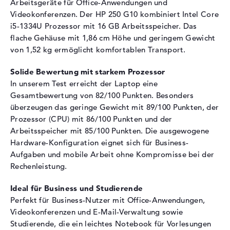
Arbeitsgeräte für Office-Anwendungen und
Schnittstelle
PCIe
Videokonferenzen. Der HP 250 G10 kombiniert Intel Core
Optische Speicher
i5-1334U Prozessor mit 16 GB Arbeitsspeicher. Das
flache Gehäuse mit 1,86 cm Höhe und geringem Gewicht
Laufwerks-Typ
ohne Laufwerk
von 1,52 kg ermöglicht komfortablen Transport.
Display
Solide Bewertung mit starkem Prozessor
Display-Typ
15,6" TFT
In unserem Test erreicht der Laptop eine
Max. Auflösung
1920 x 1080
Gesamtbewertung von 82/100 Punkten. Besonders
überzeugen das geringe Gewicht mit 89/100 Punkten, der
Auflösungstyp
Full-HD
Prozessor (CPU) mit 86/100 Punkten und der
Bildwiederholrate
60 Hz
Arbeitsspeicher mit 85/100 Punkten. Die ausgewogene
Besonderheiten
Display, entspiegelt, LED-
Hardware-Konfiguration eignet sich für Business-
Hintergrundbeleuchtung, IPS
Aufgaben und mobile Arbeit ohne Kompromisse bei der
Panel, 45% NTSC
Rechenleistung.
Audio
Ideal für Business und Studierende
Soundkarte
Stereolautsprecher
Perfekt für Business-Nutzer mit Office-Anwendungen,
Webcam
Videokonferenzen und E-Mail-Verwaltung sowie
Studierende, die ein leichtes Notebook für Vorlesungen
Sensorauflösung
0,9 MP