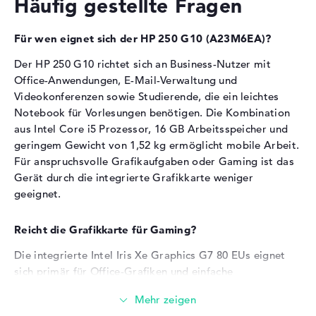
Häufig gestellte Fragen
Keine dedizierte GPU, daher für anspruchsvolles
Gaming weniger geeignet
Bereitgestelltes
Microsoft Windows 11 Home
Streaming-Dienste und Video-Wiedergabe
Für wen eignet sich der HP 250 G10 (A23M6EA)?
Betriebssystem
(64 Bit)
funktionieren problemlos mit der integrierten
Herstellergarantie
Grafikkarte (GPU)
Der HP 250 G10 richtet sich an Business-Nutzer mit
Office-Anwendungen, E-Mail-Verwaltung und
Service & Support
1 Jahr Garantie
Arbeitsspeicher
Videokonferenzen sowie Studierende, die ein leichtes
Notebook für Vorlesungen benötigen. Die Kombination
aus Intel Core i5 Prozessor, 16 GB Arbeitsspeicher und
Der Laptop verfügt über 16 GB DDR4-Arbeitsspeicher.
geringem Gewicht von 1,52 kg ermöglicht mobile Arbeit.
Für anspruchsvolle Grafikaufgaben oder Gaming ist das
Speichertaktfrequenz von 3200 MHz für schnellen
Gerät durch die integrierte Grafikkarte weniger
Datenzugriff
geeignet.
Ein Speichermodul ist verbaut, ein Slot bleibt frei für
spätere Erweiterung auf maximal 32 GB
Der Arbeitsspeicher ermöglicht paralleles Arbeiten
Reicht die Grafikkarte für Gaming?
mit mehreren Office-Programmen und Browser-Tabs
Die integrierte Intel Iris Xe Graphics G7 80 EUs eignet
sich primär für Office-Grafiken und einfache
Speicher
Bildbearbeitung. Moderne AAA-Gaming-Titel laufen
nicht in hohen Einstellungen auf der Grafikkarte. E-