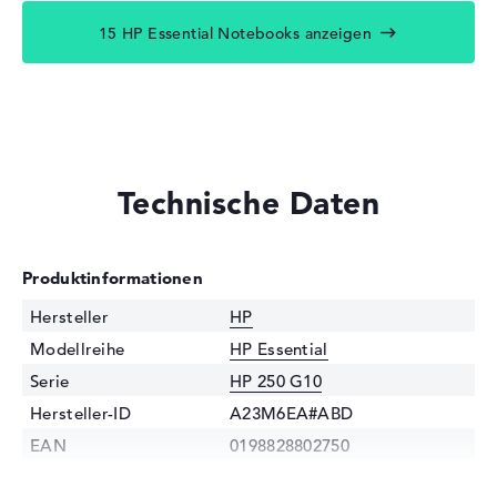
15 HP Essential Notebooks anzeigen
Technische Daten
Produktinformationen
Hersteller
HP
Modellreihe
HP Essential
Serie
HP 250 G10
Hersteller-ID
A23M6EA#ABD
EAN
0198828802750
Prozessor