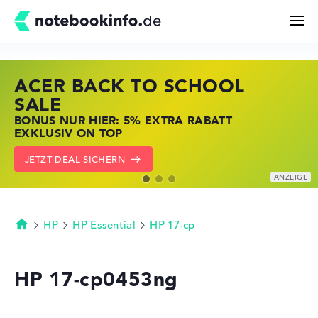
ACER BACK TO SCHOOL
HP STORE SSV DEALS
LENOVO LAPTOP DEALS
Suchen
SALE
JETZT ZUGREIFEN: NOTEBOOKS BEI HP
NOTEBOOKS BEI LENOVO JETZT
BONUS NUR HIER: 5% EXTRA RABATT
KRÄFTIG REDUZIERT
KRÄFTIG REDUZIERT
Konfigurator
EXKLUSIV ON TOP
ZU DEN HP ANGEBOTEN
LENOVO DEALS ZEIGEN
JETZT DEAL SICHERN
Kaufberatung
Technik & Wissen
HP
HP Essential
HP 17-cp
Startseite
Deals
HP 17-cp0453ng
Merkzettel