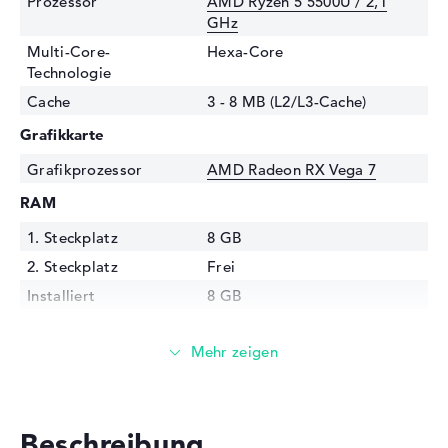
Prozessor
AMD Ryzen 5 5500U / 2,1
GHz
Multi-Core-
Hexa-Core
Technologie
Cache
3 - 8 MB (L2/L3-Cache)
Grafikkarte
Grafikprozessor
AMD Radeon RX Vega 7
RAM
1. Steckplatz
8 GB
2. Steckplatz
Frei
Installiert
8 GB
Technologie
DDR4 SDRAM - PC4-25600 -
3200 MHz
Festplatte
Festplatte
512 GB SSD
Beschreibung
Schnittstelle
PCIe