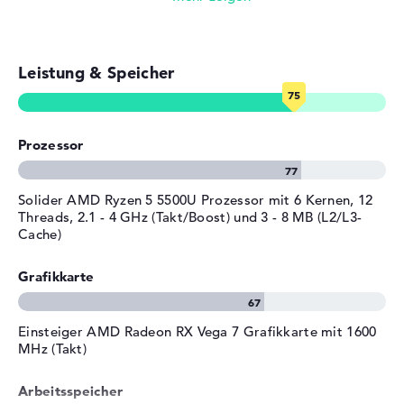
Bereitgestelltes
Microsoft Windows 11 Home
Betriebssystem
(64 Bit)
E-Mails, Office Apps
Herstellergarantie
Leistung & Speicher
Surfen im Internet
Service & Support
1 Jahr Garantie
Prozessor
Solider AMD Ryzen 5 5500U Prozessor mit 6 Kernen, 12
Threads, 2.1 - 4 GHz (Takt/Boost) und 3 - 8 MB (L2/L3-
Cache)
Grafikkarte
Einsteiger AMD Radeon RX Vega 7 Grafikkarte mit 1600
MHz (Takt)
Arbeitsspeicher