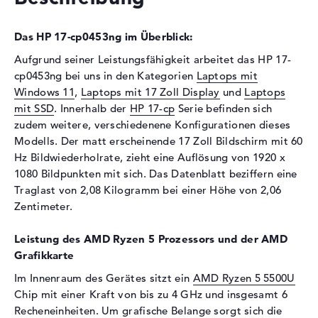
Optische Speicher
Das HP 17-cp0453ng im Überblick:
Laufwerks-Typ
ohne Laufwerk
Aufgrund seiner Leistungsfähigkeit arbeitet das HP 17-
Display
cp0453ng bei uns in den Kategorien
Laptops mit
Windows 11
,
Laptops mit 17 Zoll Display
und
Laptops
Display-Typ
17,3" TFT
mit SSD
. Innerhalb der
HP 17-cp
Serie befinden sich
Max. Auflösung
1920 x 1080
zudem weitere, verschiedenene Konfigurationen dieses
Auflösungstyp
Full-HD
Modells. Der matt erscheinende 17 Zoll Bildschirm mit 60
Bildwiederholrate
60 Hz
Hz Bildwiederholrate, zieht eine Auflösung von 1920 x
1080 Bildpunkten mit sich. Das Datenblatt beziffern eine
Besonderheiten
Display, matt, LED-
Traglast von 2,08 Kilogramm bei einer Höhe von 2,06
Hintergrundbeleuchtung, IPS
Panel
Zentimeter.
Audio
Leistung des AMD Ryzen 5 Prozessors und der AMD
Soundkarte
vorhanden
Grafikkarte
Webcam
Im Innenraum des Gerätes sitzt ein
AMD Ryzen 5 5500U
Chip mit einer Kraft von bis zu 4 GHz und insgesamt 6
Sensorauflösung
0,9 MP
Recheneinheiten. Um grafische Belange sorgt sich die