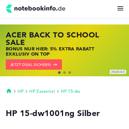
ACER BACK TO SCHOOL
HP STORE SSV DEALS
LENOVO LAPTOP DEALS
Suchen
SALE
JETZT ZUGREIFEN: NOTEBOOKS BEI HP
NOTEBOOKS BEI LENOVO JETZT
BONUS NUR HIER: 5% EXTRA RABATT
KRÄFTIG REDUZIERT
KRÄFTIG REDUZIERT
Konfigurator
EXKLUSIV ON TOP
ZU DEN HP ANGEBOTEN
LENOVO DEALS ZEIGEN
JETZT DEAL SICHERN
Kaufberatung
Technik & Wissen
HP
HP Essential
HP 15-dw
Startseite
Deals
HP 15-dw1001ng Silber
Merkzettel