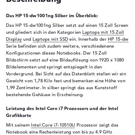
Optische Speicher
Das HP 15-dw1001ng Silber im Überblick:
Laufwerks-Typ
ohne Laufwerk
Das HP 15-dw1001ng Silber setzt auf einen 15 Zoll Screen
Display
und gliedert sich in den Kategorien
Laptops mit 15 Zoll
Display
und
Laptops mit SSD
ein. Innerhalb der
HP 15-dw
Display-Typ
15,6" TFT
Serie befinden sich zudem weitere, verschiedenene
Max. Auflösung
1920 x 1080
Konfigurationen dieses Notebooks. Der 15 Zoll
Auflösungstyp
Full-HD
Bildschirm setzt auf eine Bildauflösung von 1920 x 1080
Besonderheiten
Display, entspiegelt, LED-
Bildelementen und springt entspiegelt in den
Hintergrundbeleuchtung,
Vordergrund. Bei Sicht auf das Datenblatt stellen wir ein
randlos
Gewicht von 1,78 Kilo fest und bemerken eine Höhe von
1,99 Zentimeter. In silber springt das aus Kunststoff
Kartenleser
bestehende Gehäuse in Erscheinung.
Unterstützte Flash-
SD-Kartenleser für Medien
Speicherkarten
verschiedener Formate
Leistung des Intel Core i7 Prozessors und der Intel
Audio
Grafikkarte
Mit seinem
Intel Core i7-10510U
Prozessor zeigt das
Soundkarte
onboard
Notebook eine Rechenleistung von bis zu 4.9 GHz
Mikrofon
vorhanden