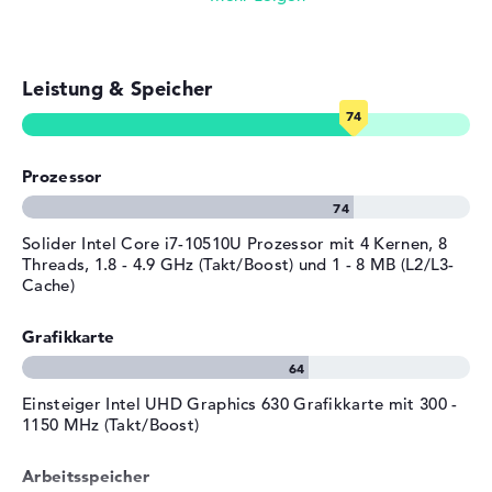
Gewicht
1,78 kg
Farbe / Design
Natursilber
Material
Kunststoff
Leistung & Speicher
Farbe
silber
Betriebssystem / Software
Bereitgestelltes
Microsoft Windows 10 Home
Prozessor
Betriebssystem
(64 Bit)
Herstellergarantie
Solider Intel Core i7-10510U Prozessor mit 4 Kernen, 8
Threads, 1.8 - 4.9 GHz (Takt/Boost) und 1 - 8 MB (L2/L3-
Service & Support
1 Jahr Pick-up & Return-
Cache)
Service
Grafikkarte
Einsteiger Intel UHD Graphics 630 Grafikkarte mit 300 -
1150 MHz (Takt/Boost)
Arbeitsspeicher