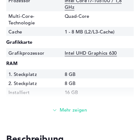
Prozessor
Intel Core i7-10510U / 1,8
GHz
Multi-Core-
Quad-Core
Technologie
Cache
1 - 8 MB (L2/L3-Cache)
Grafikkarte
Grafikprozessor
Intel UHD Graphics 630
RAM
1. Steckplatz
8 GB
2. Steckplatz
8 GB
Installiert
16 GB
Technologie
DDR4 SDRAM - PC4-21300 -
2666 MHz
Festplatte
Festplatte
512 GB SSD
Beschreibung
Schnittstelle
PCIe