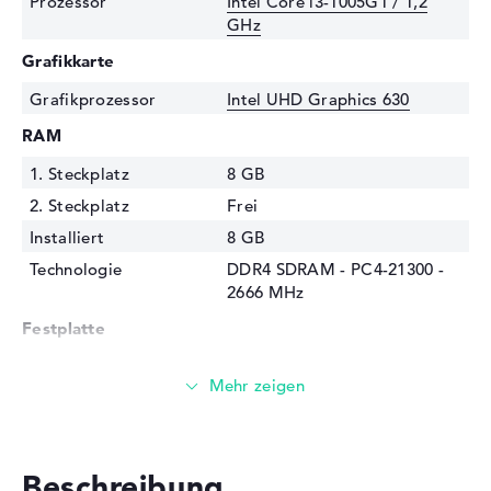
Prozessor
Intel Core i3-1005G1 / 1,2
GHz
Grafikkarte
Grafikprozessor
Intel UHD Graphics 630
RAM
1. Steckplatz
8 GB
2. Steckplatz
Frei
Installiert
8 GB
Technologie
DDR4 SDRAM - PC4-21300 -
2666 MHz
Festplatte
Festplatte
256 GB SSD
Schnittstelle
PCIe
Optische Speicher
Laufwerks-Typ
ohne Laufwerk
Beschreibung