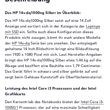
Display
Das HP 14s-dq1000ng Silber im Überblick:
Display-Typ
14" TFT
Max. Auflösung
1920 x 1080
Das HP 14s-dq1000ng Silber setzt auf eine 14 Zoll
Anzeige und sortiert sich in der Kategorie der
Laptops
Auflösungstyp
Full-HD
mit SSD
ein. Sollte euch diese Konfiguration dieses
Besonderheiten
Display, entspiegelt, LED-
Produkts nicht zusagen, könnt ihr euch andere Modelle
Hintergrundbeleuchtung, IPS
der
HP 14s-dq
Serie bei uns ansehen. Der entspiegelt
Panel
gehaltene 14 Inch Bildschirm bringt eine Bildauflösung
Kartenleser
von 1920 x 1080 Pixel mit sich. Laut Hersteller-Angaben
bringt das HP 14s-dq1000ng Silber etwa 1,46 kg auf die
Unterstützte Flash-
SD-Kartenleser für Medien
Waage und beziffert eine Bauhöhe von 1,79 Centimeter.
Speicherkarten
verschiedener Formate
Das Gerät fährt in schwarz und silber gefärbt auf und
Audio
zeigt beim Gehäuse Kunststoff als Oberflächenmaterial.
Soundkarte
onboard
Leistung des Intel Core i3 Prozessors und der Intel
Mikrofon
vorhanden
Grafikkarte
Webcam
Den Kernantrieb des Notebooks bietet der
Intel Core i3-
Sensorauflösung
0,9 MP
1005G1
Prozessor, der auf eine maximale Schnelligkeit