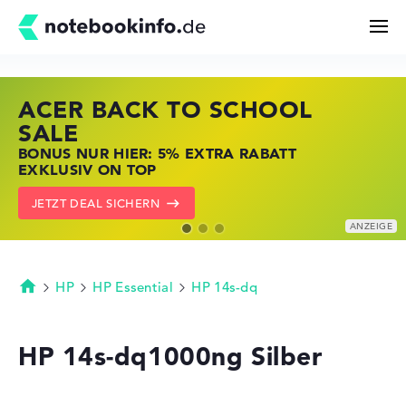
ACER BACK TO SCHOOL
HP STORE SSV DEALS
LENOVO LAPTOP DEALS
Suchen
SALE
JETZT ZUGREIFEN: NOTEBOOKS BEI HP
NOTEBOOKS BEI LENOVO JETZT
BONUS NUR HIER: 5% EXTRA RABATT
KRÄFTIG REDUZIERT
KRÄFTIG REDUZIERT
Konfigurator
EXKLUSIV ON TOP
ZU DEN HP ANGEBOTEN
LENOVO DEALS ZEIGEN
JETZT DEAL SICHERN
Kaufberatung
Technik & Wissen
HP
HP Essential
HP 14s-dq
Startseite
Deals
HP 14s-dq1000ng Silber
Merkzettel