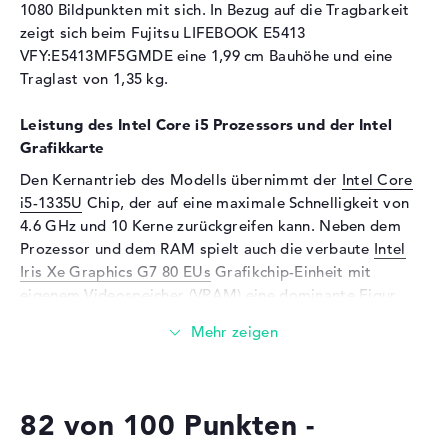
Panel
1080 Bildpunkten mit sich. In Bezug auf die Tragbarkeit
zeigt sich beim Fujitsu LIFEBOOK E5413
Kartenleser
VFY:E5413MF5GMDE eine 1,99 cm Bauhöhe und eine
Unterstützte Flash-
microSD, microSDHC,
Traglast von 1,35 kg.
Speicherkarten
microSDXC
Leistung des Intel Core i5 Prozessors und der Intel
Audio
Grafikkarte
Soundkarte
Realtek ALC257
Den Kernantrieb des Modells übernimmt der
Intel Core
Webcam
i5-1335U
Chip, der auf eine maximale Schnelligkeit von
4.6 GHz und 10 Kerne zurückgreifen kann. Neben dem
Sensorauflösung
0,9 MP
Prozessor und dem RAM spielt auch die verbaute
Intel
Eingabegeräte
Iris Xe Graphics G7 80 EUs
Grafikchip-Einheit mit
eigenem Videospeicher (VRAM) eine dominante Figur.
Eingabegeräte
Multi-Touch-Trackpad,
Tastatur
Wieviel Speicher hat das Fujitsu LIFEBOOK E5413
Tastatur
Beleuchtet (hintergrund),
VFY:E5413MF5GMDE?
Flüssigkeitsabweisend
Beim Arbeitsspeicher treffen wir auf eine Stärke von 16
Telekommunikation
82 von 100 Punkten -
Gigabyte. Total sollten 64 Gigabyte in dieses Modell
Modem (Mobilfunk)
LTE
eingeschraubt werden. Dabei handelt es sich um den