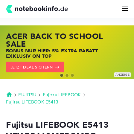
ACER BACK TO SCHOOL
HP STORE SSV DEALS
LENOVO LAPTOP DEALS
Suchen
SALE
JETZT ZUGREIFEN: NOTEBOOKS BEI HP
NOTEBOOKS BEI LENOVO JETZT
BONUS NUR HIER: 5% EXTRA RABATT
KRÄFTIG REDUZIERT
KRÄFTIG REDUZIERT
Konfigurator
EXKLUSIV ON TOP
ZU DEN HP ANGEBOTEN
LENOVO DEALS ZEIGEN
JETZT DEAL SICHERN
Kaufberatung
Technik & Wissen
FUJITSU
Fujitsu LIFEBOOK
Startseite
Fujitsu LIFEBOOK E5413
Deals
Fujitsu LIFEBOOK E5413
Merkzettel