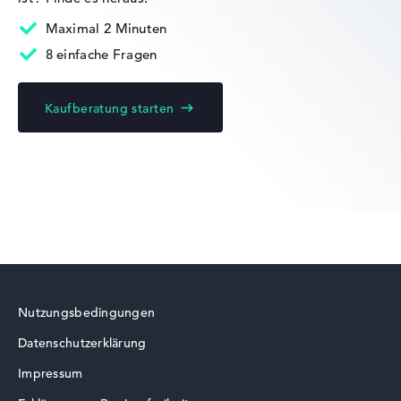
Mobilität
Maximal 2 Minuten
8 einfache Fragen
Akkulaufzeit
Kaufberatung starten
Lange Akkulaufzeit mit 11 Stunden (Laut
Herstellerangaben)
Gewicht
Besonders leichte 1,35 kg
Höhe
Nutzungsbedingungen
Schlank mit 1,99 cm Höhe
Datenschutzerklärung
Impressum