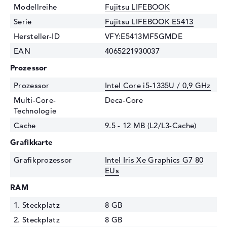
Modellreihe
Fujitsu LIFEBOOK
Serie
Fujitsu LIFEBOOK E5413
Hersteller-ID
VFY:E5413MF5GMDE
EAN
4065221930037
Prozessor
Prozessor
Intel Core i5-1335U / 0,9 GHz
Multi-Core-
Deca-Core
Technologie
Cache
9.5 - 12 MB (L2/L3-Cache)
Grafikkarte
Grafikprozessor
Intel Iris Xe Graphics G7 80
EUs
RAM
1. Steckplatz
8 GB
2. Steckplatz
8 GB