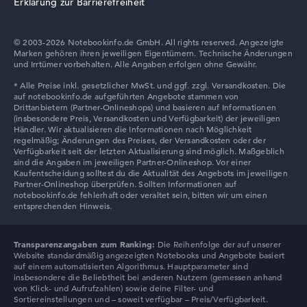
Erklärung zur Barrierefreiheit
Display
© 2003-2026 Notebookinfo.de GmbH. All rights reserved. Angezeigte
Marken gehören ihren jeweiligen Eigentümern. Technische Änderungen
Auflösung
und Irrtümer vorbehalten. Alle Angaben erfolgen ohne Gewähr.
Entspiegeltes 14 Zoll IPS-Display mit solider Auflösung
von maximal 1920 x 1080 und 60 Hz
Wie wir testen und bewerten
Wir helfen dir, technische Daten von Notebooks leichter
zu vergleichen. Unser Test-Algorithmus analysiert die
Datenblätter tausender Notebooks automatisch –
Transparenzangaben zum Ranking:
Die Reihenfolge der auf unserer
basierend auf über 23 Jahren Erfahrung in der Notebook-
Website standardmäßig angezeigten Notebooks und Angebote basiert
Kaufberatung.
auf einem automatisierten Algorithmus. Hauptparameter sind
insbesondere die Beliebtheit bei anderen Nutzern (gemessen anhand
Die Gesamtnote
setzt sich aus drei Teilbewertungen
von Klick- und Aufrufzahlen) sowie deine Filter- und
zusammen:
Sortiereinstellungen und – soweit verfügbar – Preis/Verfügbarkeit.