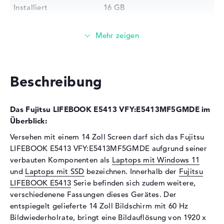
Installiert
16 GB
Technologie
DDR4 SDRAM - PC4-19200 -
2400 MHz
Festplatte
Festplatte
512 GB SSD
Beschreibung
Schnittstelle
PCIe
Optische Speicher
Das Fujitsu LIFEBOOK E5413 VFY:E5413MF5GMDE im
Laufwerks-Typ
ohne Laufwerk
Überblick:
Display
Versehen mit einem 14 Zoll Screen darf sich das Fujitsu
LIFEBOOK E5413 VFY:E5413MF5GMDE aufgrund seiner
Display-Typ
14" TFT
verbauten Komponenten als
Laptops mit Windows 11
Max. Auflösung
1920 x 1080
und
Laptops mit SSD
bezeichnen. Innerhalb der
Fujitsu
Auflösungstyp
Full-HD
LIFEBOOK E5413
Serie befinden sich zudem weitere,
Bildwiederholrate
60 Hz
verschiedenene Fassungen dieses Gerätes. Der
entspiegelt gelieferte 14 Zoll Bildschirm mit 60 Hz
Besonderheiten
Display, entspiegelt, LED-
Bildwiederholrate, bringt eine Bildauflösung von 1920 x
Hintergrundbeleuchtung, IPS