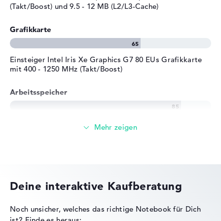
(Takt/Boost) und 9.5 - 12 MB (L2/L3-Cache)
Allgemein
Breite
32,2 cm
Grafikkarte
Tiefe
21,1 cm
Höhe
1,99 cm
Einsteiger Intel Iris Xe Graphics G7 80 EUs Grafikkarte
mit 400 - 1250 MHz (Takt/Boost)
Gewicht
1,35 kg
Farbe
dunkelgrau, schwarz
Arbeitsspeicher
Betriebssystem / Software
Bereitgestelltes
Microsoft Windows 11
Großer 16 GB (2 x 8 GB) Arbeitspeicher - DDR4 SDRAM -
Betriebssystem
Professional (64 Bit)
PC4-19200 - 2400 MHz
Herstellergarantie
Speicher
Service & Support
1 Jahr Bring-In Service
Deine interaktive Kaufberatung
Mittelgroßer 512 GB SSD Speicher
Noch unsicher, welches das richtige Notebook für Dich
ist?
Finde es heraus: