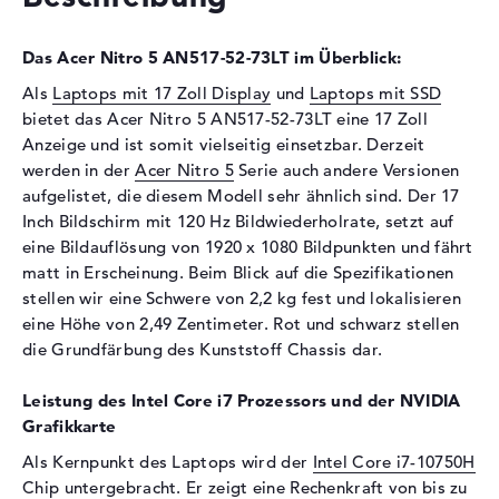
Optische Speicher
Laufwerks-Typ
ohne Laufwerk
Das Acer Nitro 5 AN517-52-73LT im Überblick:
Display
Als
Laptops mit 17 Zoll Display
und
Laptops mit SSD
bietet das Acer Nitro 5 AN517-52-73LT eine 17 Zoll
Display-Typ
17,3" TFT
Anzeige und ist somit vielseitig einsetzbar. Derzeit
Max. Auflösung
1920 x 1080
werden in der
Acer Nitro 5
Serie auch andere Versionen
Auflösungstyp
Full-HD
aufgelistet, die diesem Modell sehr ähnlich sind. Der 17
Bildwiederholrate
120 Hz
Inch Bildschirm mit 120 Hz Bildwiederholrate, setzt auf
eine Bildauflösung von 1920 x 1080 Bildpunkten und fährt
Besonderheiten
Display, matt, LED-
matt in Erscheinung. Beim Blick auf die Spezifikationen
Hintergrundbeleuchtung, IPS
stellen wir eine Schwere von 2,2 kg fest und lokalisieren
Panel
eine Höhe von 2,49 Zentimeter. Rot und schwarz stellen
Audio
die Grundfärbung des Kunststoff Chassis dar.
Soundkarte
Acer TrueHarmony
Technologie
Leistung des Intel Core i7 Prozessors und der NVIDIA
Grafikkarte
Mikrofon
vorhanden
Als Kernpunkt des Laptops wird der
Intel Core i7-10750H
Webcam
Chip untergebracht. Er zeigt eine Rechenkraft von bis zu