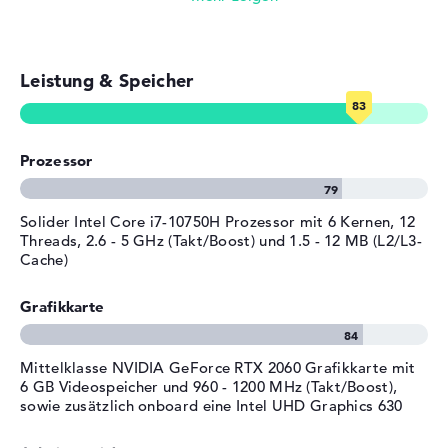
Tiefe
28 cm
Streaming (Netflix, Spotify, etc.)
Höhe
2,49 cm
Gewicht
2,2 kg
Leistung & Speicher
E-Mails, Office Apps
Material
Kunststoff
Surfen im Internet
Farbe
rot, schwarz
Prozessor
Betriebssystem / Software
Bereitgestelltes
Linux
Solider Intel Core i7-10750H Prozessor mit 6 Kernen, 12
Betriebssystem
Threads, 2.6 - 5 GHz (Takt/Boost) und 1.5 - 12 MB (L2/L3-
Herstellergarantie
Cache)
Service & Support
2 Jahre Pick-up & Return-
Grafikkarte
Service
Mittelklasse NVIDIA GeForce RTX 2060 Grafikkarte mit
6 GB Videospeicher und 960 - 1200 MHz (Takt/Boost),
sowie zusätzlich onboard eine Intel UHD Graphics 630