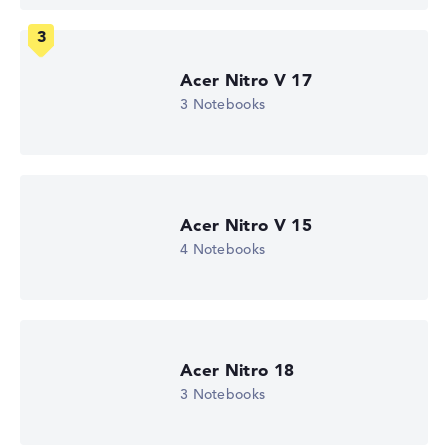
Wie wir testen und bewerten
Acer Nitro V 17
3 Notebooks
Wir helfen dir, technische Daten von Notebooks leichter
zu vergleichen. Unser Test-Algorithmus analysiert die
Datenblätter tausender Notebooks automatisch –
basierend auf über 23 Jahren Erfahrung in der Notebook-
Kaufberatung.
Acer Nitro V 15
Die Gesamtnote
setzt sich aus drei Teilbewertungen
4 Notebooks
zusammen:
Leistung & Speicher (60%):
Prozessor 40%,
Grafikkarte 30%, RAM 15%, Speicher 15%
Mobilität (20%):
Akkulaufzeit 50%, Gewicht 35%,
Höhe 15%
Acer Nitro 18
Display (20%):
Auflösung 100%
3 Notebooks
Wir arbeiten mit den offiziellen Herstellerangaben.
Fehlen Daten bei einzelnen Modellen, passen sich die