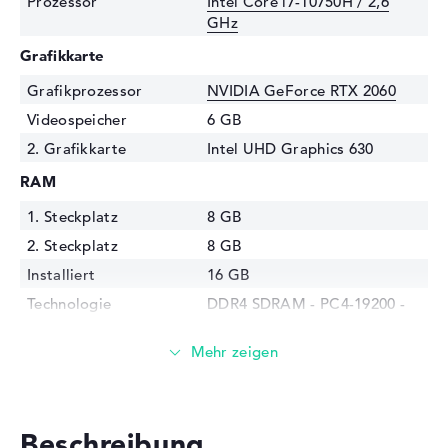
Prozessor
Intel Core i7-10750H / 2,6
GHz
Grafikkarte
Grafikprozessor
NVIDIA GeForce RTX 2060
Videospeicher
6 GB
2. Grafikkarte
Intel UHD Graphics 630
RAM
1. Steckplatz
8 GB
2. Steckplatz
8 GB
Installiert
16 GB
Technologie
DDR4 SDRAM - PC4-19200 -
2400 MHz
Festplatte
Festplatte
1 TB SSD
Schnittstelle
PCIe
Beschreibung