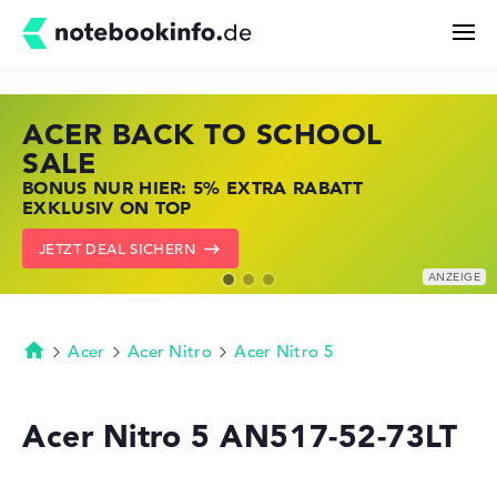
ACER BACK TO SCHOOL
HP STORE SSV DEALS
LENOVO LAPTOP DEALS
Suchen
SALE
JETZT ZUGREIFEN: NOTEBOOKS BEI HP
NOTEBOOKS BEI LENOVO JETZT
BONUS NUR HIER: 5% EXTRA RABATT
KRÄFTIG REDUZIERT
KRÄFTIG REDUZIERT
Konfigurator
EXKLUSIV ON TOP
ZU DEN HP ANGEBOTEN
LENOVO DEALS ZEIGEN
JETZT DEAL SICHERN
Kaufberatung
Technik & Wissen
Acer
Acer Nitro
Acer Nitro 5
Startseite
Deals
Acer Nitro 5 AN517-52-73LT
Merkzettel